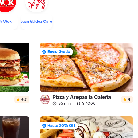
Sr Wok
Juan Valdez Café
Envío Gratis
Pizza y Arepas la Caleña
4.7
4
35 min
·
$ 4000
Hasta 20% Off