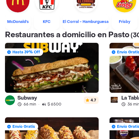
McDonald's
KFC
El Corral - Hamburguesa
Frisby
Restaurantes a domicilio en Pasto
(3
Hasta 39% Off
Envío Grati
Subway
4.7
66 min
·
$ 6500
36 mi
Envío Gratis
Envío Grati