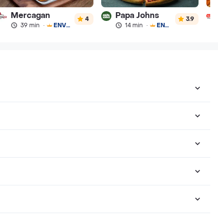
Mercagan
Papa Johns
4
3.9
39 min
·
ENVÍO GRATIS
14 min
·
ENVÍO GRATIS