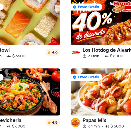
s
Envío Gratis
Bowl
Los Hotdog de Alvari
4.6
n
·
$ 6500
37 min
·
$ 5000
s
Envío Gratis
evicheria
Papas Mix
4.8
n
·
$ 6000
64 min
·
$ 6000