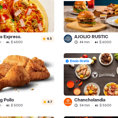
a Express.
AJOLIO RUSTIC
4.5
n
·
$ 6500
44 min
·
$ 6000
s
Envío Gratis
g Pollo
Chancholandia
4.7
n
·
$ 5000
54 min
·
$ 5500