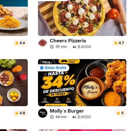
Cheers Pizzeria
4.6
4.7
39 min
·
$ 6000
Envío Gratis
Molly´s Burger
4.8
5
44 min
·
$ 6000