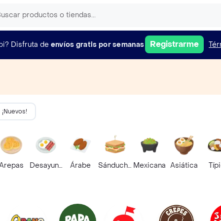
Registrarme
pi?
Disfruta de
envíos gratis por semanas
Tér
¡Nuevos!
Arepas
Desayunos
Árabe
Sánduches
Mexicana
Asiática
Típ