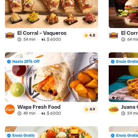
El Corral - Vaqueros
El Cor
4.8
54 min
·
$ 6000
64 mi
Hasta 25% Off
Envío Grati
Wapa Fresh Food
Juana
4.9
49 min
·
$ 6000
59 mi
Envío Gratis
Envío Grati