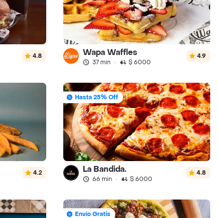
Wapa Waffles
4.8
4.9
37 min
·
$ 6000
Hasta 25% Off
La Bandida.
4.2
4.8
66 min
·
$ 6000
Envío Gratis