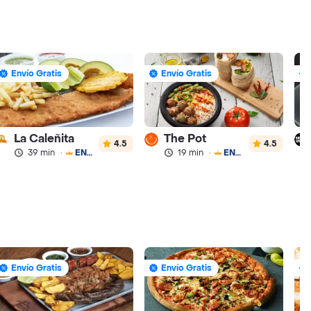
Envío Gratis
Envío Gratis
La Caleñita
The Pot
4.5
4.5
39 min
·
ENVÍO GRATIS
19 min
·
ENVÍO GRATIS
Envío Gratis
Envío Gratis