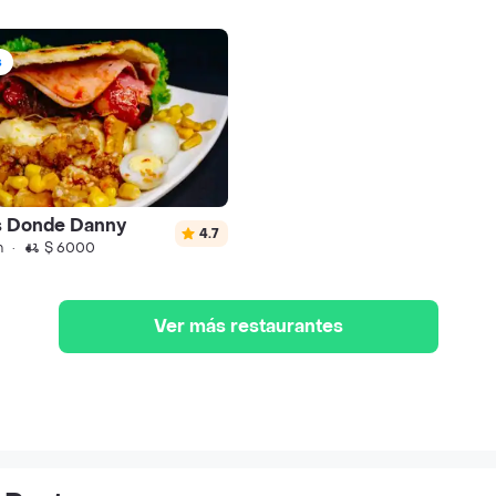
s
s Donde Danny
4.7
n
·
$ 6000
Ver más restaurantes