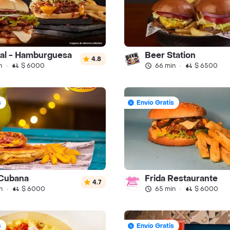
ral - Hamburguesa
Beer Station
4.8
n
·
$ 6000
66 min
·
$ 6500
s
Envío Gratis
 Cubana
Frida Restaurante
4.7
n
·
$ 6000
65 min
·
$ 6000
s
Envío Gratis