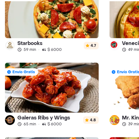
Starbooks
Veneci
4.7
59 min
·
$ 6000
49 mi
Envío Gratis
Envío Grati
Galeras Ribs y Wings
Mr. Kin
4.8
65 min
·
$ 6000
39 mi