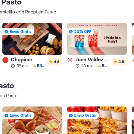
 Pasto
omicilio con Rappi en Pasto
Envío Gratis
50% OFF
Chopinar
Juan Valdez Café
4.5
4.5
39 min
·
ENVÍO GRATIS
40 min
·
ENVÍO GRATIS
asto
 en Pasto
Envío Gratis
Envío Gratis