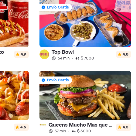
Envío Gratis
to
Top Bowl
4.9
4.8
64 min
·
$ 7000
Envío Gratis
Queens Mucho Mas que Hamburguesas
4.5
4.5
37 min
·
$ 5000