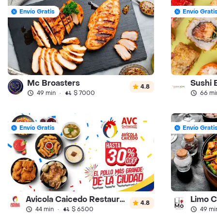
Envío Gratis
Envío Grati
Mc Broasters
Sushi 
4.8
49 min
·
$ 7000
66 mi
Envío Gratis
Envío Grati
Avicola Caicedo Restaurante
Limo C
4.8
44 min
·
$ 6500
49 mi