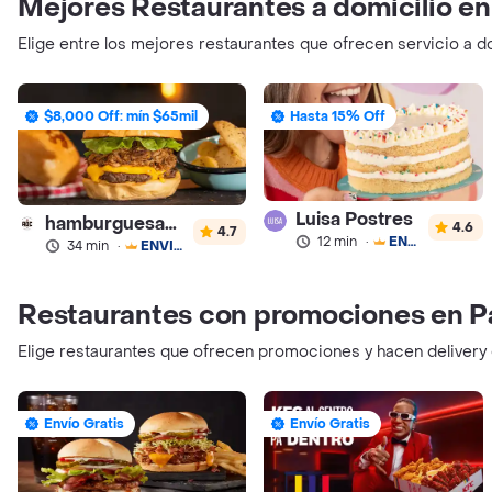
Mejores Restaurantes a domicilio en
Elige entre los mejores restaurantes que ofrecen servicio a d
$8,000 Off: mín $65mil
Hasta 15% Off
Luisa Postres
hamburguesas Rustica (RDC)
4.6
4.7
12 min
·
ENVÍO GRATIS
34 min
·
ENVÍO GRATIS
Restaurantes con promociones en P
Elige restaurantes que ofrecen promociones y hacen delivery
Envío Gratis
Envío Gratis