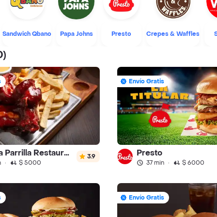
Sandwich Qbano
Papa Johns
Presto
Crepes & Waffles
0)
s
Envío Gratis
La Tabla Parrilla Restaurante
Presto
3.9
n
·
$ 5000
37 min
·
$ 6000
s
Envío Gratis