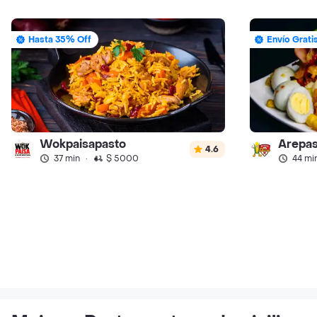
Hasta 35% Off
Envío Grati
Wokpaisapasto
Arepa
4.6
37 min
·
$ 5000
44 mi