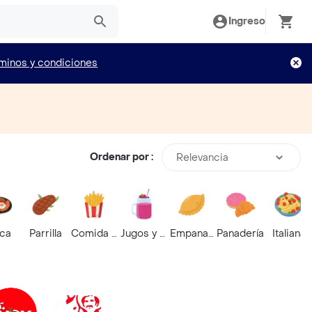
Ingreso
minos y condiciones
Ordenar por :
Relevancia
ica
Parrilla
Comida Rápida
Jugos y Batidos
Empanadas
Panadería
Italiana