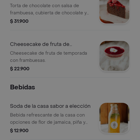
Torta de chocolate con salsa de
frambuesa, cubierta de chocolate y
grageas verdes.
$ 31.900
Cheesecake de fruta de
temporada
Cheesecake de fruta de temporada
con frambuesas.
$ 22.900
Bebidas
Soda de la casa sabor a elección
Bebida refrescante de la casa con
opciones de flor de jamaica, piña y
hierbabuena, lulo y limón mandarino,
$ 12.900
jengibre, o tamarindo.