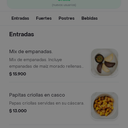
(nuevos usuarios)
Entradas
Fuertes
Postres
Bebidas
Entradas
Mix de empanadas.
Mix de empanadas. Incluye
empanadas de maíz morado rellenas
de estofado de orellanas y de maíz
$ 15.900
trillado rellenas de pipián.
Acompañado de ají de tamarindo.
Papitas criollas en casco
Papas criollas servidas en su cáscara.
$ 13.000