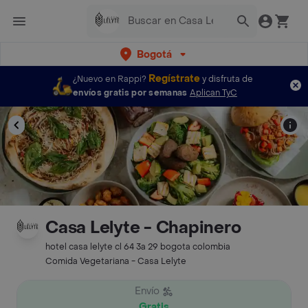
Bogotá
Regístrate
¿Nuevo en Rappi?
y disfruta de
envíos gratis por semanas
Aplican TyC
Casa Lelyte - Chapinero
hotel casa lelyte cl 64 3a 29 bogota colombia
Comida Vegetariana - Casa Lelyte
Envío
Gratis