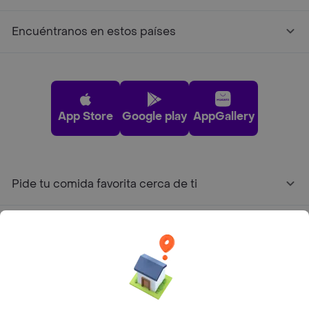
Encuéntranos en estos países
App Store
Google play
AppGallery
Pide tu comida favorita cerca de ti
Categorías
Únete a Rappi