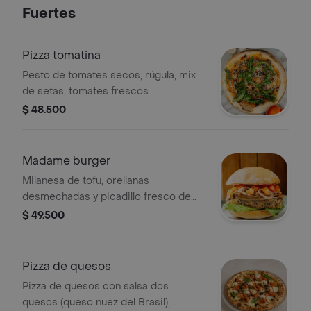
Fuertes
Pizza tomatina
Pesto de tomates secos, rúgula, mix
de setas, tomates frescos
$ 48.500
Madame burger
Milanesa de tofu, orellanas
desmechadas y picadillo fresco de
tomate y cebolla. Queso tipo
$ 49.500
mozzarella de coco.
Pizza de quesos
Pizza de quesos con salsa dos
quesos (queso nuez del Brasil),