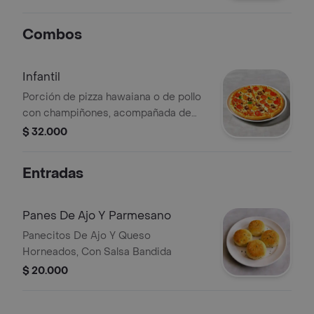
ensalada césar y pan de la bandida.
Combos
Infantil
Porción de pizza hawaiana o de pollo
con champiñones, acompañada de
jugo tetra pak de 188 ml y helado.
$ 32.000
Entradas
Panes De Ajo Y Parmesano
Panecitos De Ajo Y Queso
Horneados, Con Salsa Bandida
$ 20.000