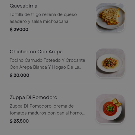
Quesabirria
Tortilla de trigo rellena de queso
asadero y salsa michoacana.
$ 29.000
Chicharron Con Arepa
Tocino Carnudo Toteado Y Crocante
Con Arepa Blanca Y Hogao De La
Fonda
$ 20.000
Zuppa Di Pomodoro
Zuppa Di Pomodoro: crema de
tomates maduros con pan al horno.
Decorada con albahaca fresca.
$ 23.500