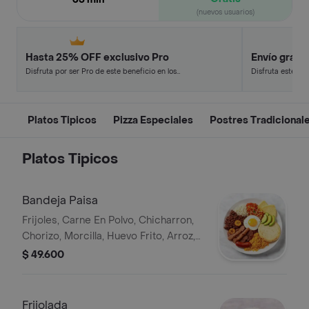
(nuevos usuarios)
Hasta 25% OFF exclusivo Pro
Envío gratis
Disfruta por ser Pro de este beneficio en los
Disfruta este de
restaurantes y tiendas más top.
en minutos.
Platos Tipicos
Pizza Especiales
Postres Tradicional
Platos Tipicos
Bandeja Paisa
Frijoles, Carne En Polvo, Chicharron,
Chorizo, Morcilla, Huevo Frito, Arroz,
Tajada De Platano Maduro, Arepa
$ 49.600
Blanca, Hogao, Ensalada Y Aguacate
Frijolada