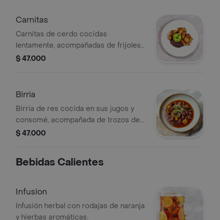
Carnitas
Carnitas de cerdo cocidas
lentamente, acompañadas de frijoles
y guacamole fresco.
$ 47.000
Birria
Birria de res cocida en sus jugos y
consomé, acompañada de trozos de
carne y decorada con cilantro y
$ 47.000
cebolla.
Bebidas Calientes
Infusion
Infusión herbal con rodajas de naranja
y hierbas aromáticas.