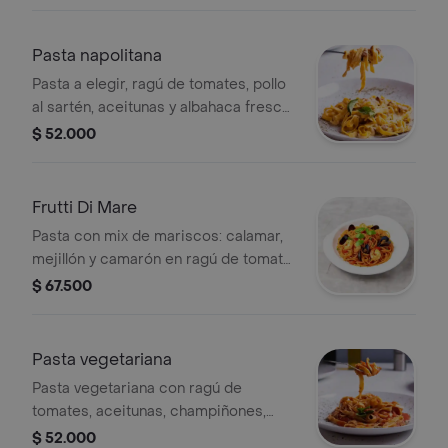
pan de la bandida.
Pasta napolitana
Pasta a elegir, ragú de tomates, pollo
al sartén, aceitunas y albahaca fresca.
ensalada césar y pan de la bandida.
$ 52.000
Frutti Di Mare
Pasta con mix de mariscos: calamar,
mejillón y camarón en ragú de tomate,
perejil y albahaca.
$ 67.500
Pasta vegetariana
Pasta vegetariana con ragú de
tomates, aceitunas, champiñones,
cebolla y mozzarella de búfala. Incluye
$ 52.000