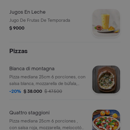
Jugos En Leche
Jugo De Frutas De Temporada
$ 9000
Pizzas
Bianca di montagna
Pizza mediana 25cm 6 porciones, con
salsa blanca, mozzarella de búfala,
queso gorgonzola, manzana, panceta
-20%
$ 38.000
$ 47.500
de cerdo, nueces y albahaca.
Quattro staggioni
Pizza mediana 25cm 6 porciones ,
con salsa roja, mozzarella, melocotón,