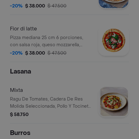
ricotta, albahaca, prosciutto y
-20%
$ 38.000
$ 47.500
reducción de aceto balsámico.
Fior di latte
Pizza mediana 25 cm 6 porciones,
con salsa roja, queso mozzarella,
mozzarella de búfala, tomate, jamón
-20%
$ 38.000
$ 47.500
prosciutto, albahaca y orégano.
Lasana
Mixta
Ragu De Tomates, Cadera De Res
Molida Seleccionada, Pollo Y Tocineta
En Salsa Blanca
$ 58.750
Burros