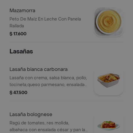
Mazamorra
Peto De Maiz En Leche Con Panela
Rallada
$ 17.600
Lasañas
Lasaña bianca carbonara
Lasaña con crema, salsa blanca, pollo,
tocineta,queso parmesano, ensalada
césar y pan la bandida, porción
$ 47.500
personal.
Lasaña bolognese
Ragú de tomates, res molida,
albahaca con ensalada césar y pan la