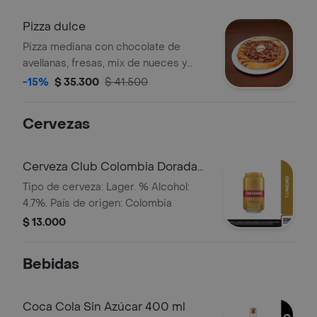
bebida 400ml
Pizza dulce
Pizza mediana con chocolate de
avellanas, fresas, mix de nueces y
helado sabor del día.
-15%
$ 35.300
$ 41.500
Cervezas
Cerveza Club Colombia Dorada
Lta 330ml
Tipo de cerveza: Lager. % Alcohol:
4.7%. País de origen: Colombia
$ 13.000
Bebidas
Coca Cola Sin Azúcar 400 ml