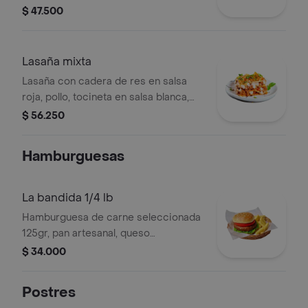
bandida, porción personal.
$ 47.500
Lasaña mixta
Lasaña con cadera de res en salsa
roja, pollo, tocineta en salsa blanca,
acompañada de ensalada césar y pan
$ 56.250
la bandida, porción personal.
Hamburguesas
La bandida 1/4 lb
Hamburguesa de carne seleccionada
125gr, pan artesanal, queso
mozzarella, tocineta, salsa bbq de jack
$ 34.000
Daniels, queso filadelphia, cebolla
caramelizada, salsa de la casa,
Postres
lechuga y tomate + papas fritas +