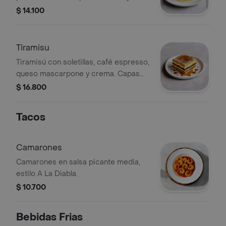
delicioso.
$ 14.100
Tiramisu
Tiramisú con soletillas, café espresso,
queso mascarpone y crema. Capas
visibles de cacao espolvoreado.
$ 16.800
Tacos
Camarones
Camarones en salsa picante media,
estilo A La Diabla.
$ 10.700
Bebidas Frias