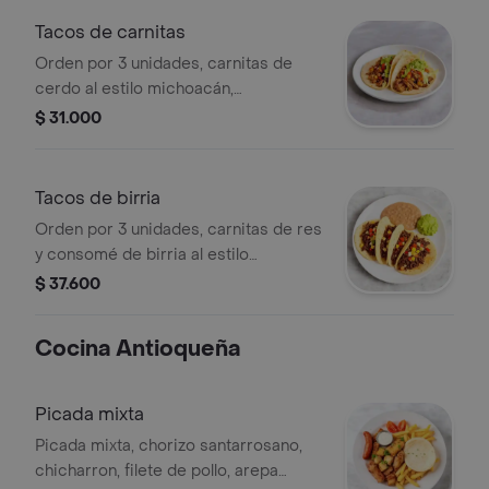
Tacos de carnitas
Orden por 3 unidades, carnitas de
cerdo al estilo michoacán,
acompañados de verdura, salsa
$ 31.000
picantes, frijoles, guacamole.
Tacos de birria
Orden por 3 unidades, carnitas de res
y consomé de birria al estilo
michoacán, acompañados de verdura,
$ 37.600
salsa picantes, frijoles, guacamole.
Cocina Antioqueña
Picada mixta
Picada mixta, chorizo santarrosano,
chicharron, filete de pollo, arepa