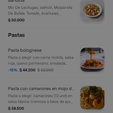
Bandida
Mix De Lechugas, salmón, Mozzarella
De Bufala, Tomate, Aceitunas,
Parmesano, Croutons, Aderezo
$ 50.000
Balsámico
Pastas
Pasta bolognese
Pasta a elegir con carne molida, salsa
roja, queso parmesano, ensalada
césar y pan de la bandida.
-15%
$ 44.200
$ 52.000
Pasta con camarones en mojo de
ajo
Pasta a elegir, camarones (12 und) en
salsa blanca cremosa a base de ajo,
perejil y albahaca. ensalada césar y
$ 58.500