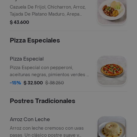
Cazuela De Frijol, Chicharron, Arroz,
Tajada De Platano Maduro, Arepa
Blanca, Hogao, Ensalada Y Aguacate
$ 43.600
Pizza Especiales
Pizza Especial
Pizza Especial con pepperoni,
aceitunas negras, pimientos verdes y
cebolla.
-15%
$ 32.500
$ 38.250
Postres Tradicionales
Arroz Con Leche
Arroz con leche cremoso con uvas
pasas. Un clásico postre suave y