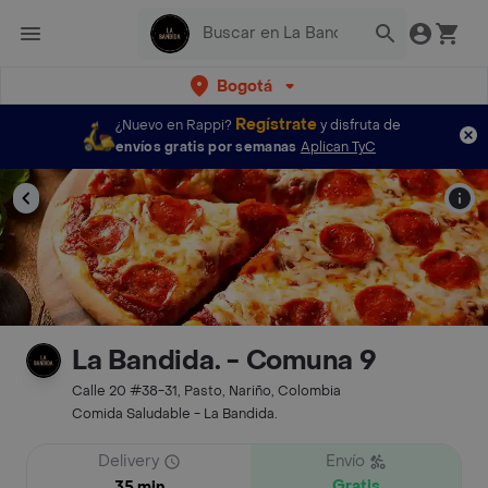
Bogotá
Regístrate
¿Nuevo en Rappi?
y disfruta de
envíos gratis por semanas
Aplican TyC
La Bandida. - Comuna 9
Calle 20 #38-31, Pasto, Nariño, Colombia
Comida Saludable - La Bandida.
Delivery
Envío
Gratis
35 min