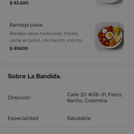
blanca, papas fritas, hogao, cascos de
$ 43.600
tomate.
Bandeja paisa
Bandeja paisa tradicional, fríjoles,
carne en polvo, chicharrón, chorizo
santarrosano, morcilla, huevo frito,
$ 49.600
arroz, tajada de maduro, arepa blanca,
hogao, ensalada y aguacate.
Sobre La Bandida.
Calle 20 #38-31, Pasto,
Dirección
Nariño, Colombia
Especialidad
Saludable