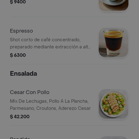
$ 9400
Espresso
Shot corto de café concentrado,
preparado mediante extracción a alta
presión.
$ 6300
Ensalada
Cesar Con Pollo
Mix De Lechugas, Pollo A La Plancha,
Parmesano, Croutons, Aderezo Cesar
$ 42.200