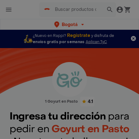
Bogotá
Regístrate
¿Nuevo en Rappi?
y disfruta de
envíos gratis por semanas
Aplican TyC
4.1
1 Goyurt en Pasto
Ingresa tu dirección
para
pedir en
Goyurt en Pasto