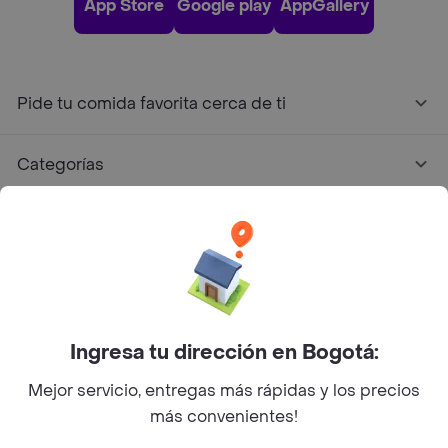
App Store
Google play
AppGallery
Pide tu comida favorita cerca de ti
Categorías
Únete a Rappi
Sobre Rappi
Facebook
Twitter
Instagram
Ingresa tu dirección en Bogotá:
Mejor servicio, entregas más rápidas y los precios
©
2026
Rappi Inc. All rights reserved.
más convenientes!