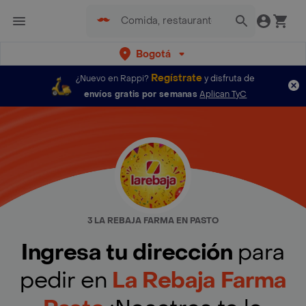
Bogotá
Regístrate
¿Nuevo en Rappi?
y disfruta de
envíos gratis por semanas
Aplican TyC
3 LA REBAJA FARMA EN PASTO
Ingresa tu dirección
para
pedir en
La Rebaja Farma