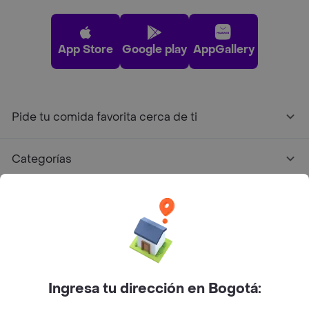
App Store
Google play
AppGallery
Pide tu comida favorita cerca de ti
Categorías
Únete a Rappi
Sobre Rappi
Facebook
Twitter
Instagram
Ingresa tu dirección en Bogotá: