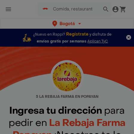
Bogotá
Regístrate
¿Nuevo en Rappi?
y disfruta de
envíos gratis por semanas
Aplican TyC
5 LA REBAJA FARMA EN POPAYAN
Ingresa tu dirección
para
pedir en
La Rebaja Farma