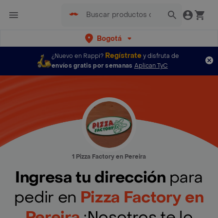
Bogotá
Regístrate
¿Nuevo en Rappi?
y disfruta de
envíos gratis por semanas
Aplican TyC
1 Pizza Factory en Pereira
Ingresa tu dirección
para
pedir en
Pizza Factory en
Pereira
¡Nosotros te lo