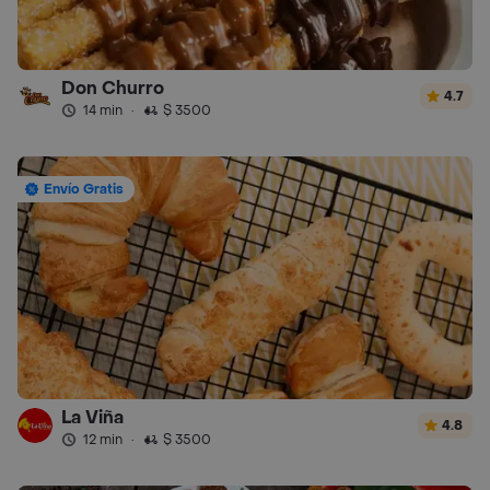
Don Churro
4.7
14 min
·
$ 3500
Envío Gratis
La Viña
4.8
12 min
·
$ 3500