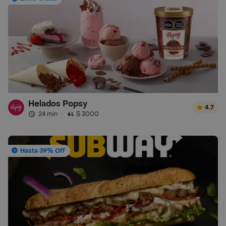
Helados Popsy
4.7
24 min
·
$ 3000
Hasta 39% Off