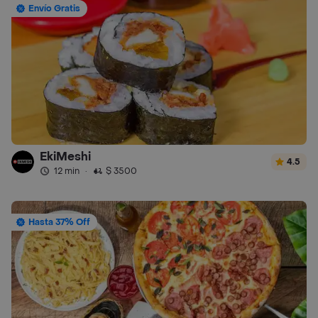
Envío Gratis
EkiMeshi
4.5
12 min
·
$ 3500
Hasta 37% Off