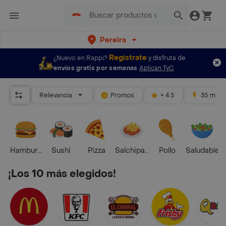
Pereira
Regístrate
¿Nuevo en Rappi?
y disfruta de
envíos gratis por semanas
Aplican TyC
Relevancia
Promos
+ 4.5
35 mins
Hamburguesa
Sushi
Pizza
Salchipapas
Pollo
Saludable
¡Los 10 más elegidos!