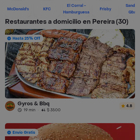
El Corral -
Sandwi
McDonald's
KFC
Frisby
Hamburguesa
Qban
Restaurantes a domicilio en Pereira
(30)
Hasta 25% Off
Gyros & Bbq
4.8
19 min
·
$ 3500
Envío Gratis