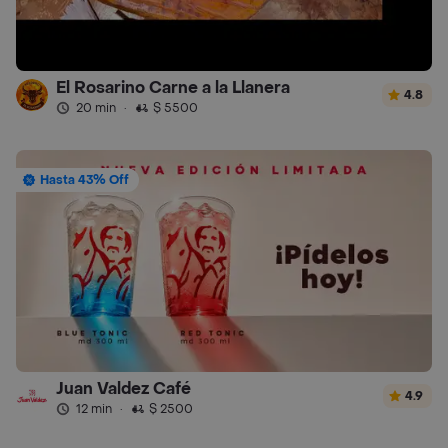
El Rosarino Carne a la Llanera
4.8
20 min
·
$ 5500
Hasta 43% Off
Juan Valdez Café
4.9
12 min
·
$ 2500