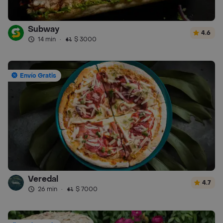
Subway
4.6
14 min
·
$ 3000
Envío Gratis
Veredal
4.7
26 min
·
$ 7000