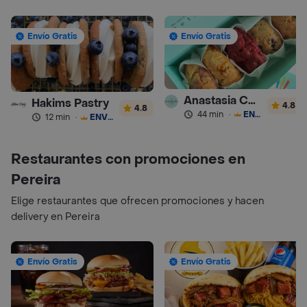
Envío Gratis
Envío Gratis
Anastasia Cookies
Hakims Pastry
4.8
4.8
44 min
·
ENVÍO GRATIS
12 min
·
ENVÍO GRATIS
Restaurantes con promociones en
Pereira
Elige restaurantes que ofrecen promociones y hacen
delivery en Pereira
Envío Gratis
Envío Gratis