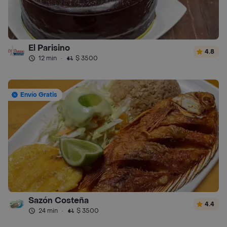
El Parisino
4.8
12 min
·
$ 3500
Envío Gratis
Sazón Costeña
4.4
24 min
·
$ 3500