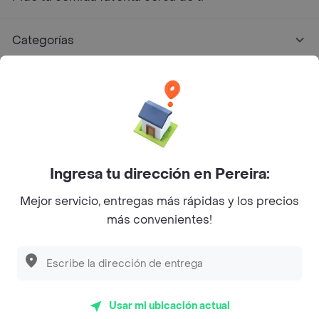
Categorías
Únete a Rappi
Sobre Rappi
Facebook
Twitter
Instagram
Ingresa tu dirección en Pereira:
Mejor servicio, entregas más rápidas y los precios
©
2026
Rappi Inc. All rights reserved.
más convenientes!
Rappi S.A.S. --- NIT 900.843.898-9 --- Calle 63 # 16A-02
Bogotá D.C. --- notificacionesrappi@rappi.com
Usar mi ubicación actual