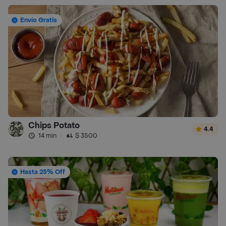
Envío Gratis
Chips Potato
4.4
14 min
·
$ 3500
Hasta 25% Off