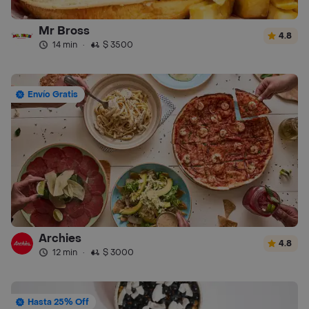
Mr Bross
4.8
14 min
·
$ 3500
Envío Gratis
Archies
4.8
12 min
·
$ 3000
Hasta 25% Off