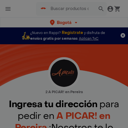
Bogotá
Regístrate
¿Nuevo en Rappi?
y disfruta de
envíos gratis por semanas
Aplican TyC
2 A PICAR! en Pereira
Ingresa tu dirección
para
pedir en
A PICAR! en
Pereira
¡Nosotros te lo