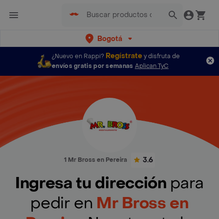
Bogotá
Regístrate
¿Nuevo en Rappi?
y disfruta de
envíos gratis por semanas
Aplican TyC
3.6
1 Mr Bross en Pereira
Ingresa tu dirección
para
pedir en
Mr Bross en