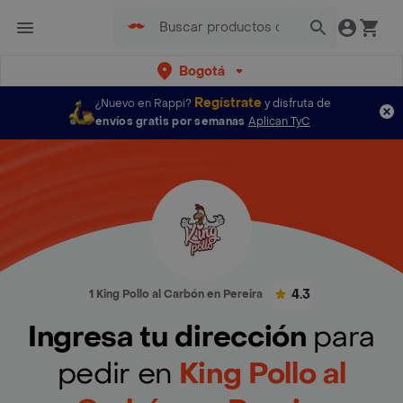
Bogotá
Regístrate
¿Nuevo en Rappi?
y disfruta de
envíos gratis por semanas
Aplican TyC
4.3
1 King Pollo al Carbón en Pereira
Ingresa tu dirección
para
pedir en
King Pollo al