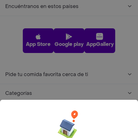
Encuéntranos en estos países
App Store
Google play
AppGallery
Pide tu comida favorita cerca de ti
Categorías
Únete a Rappi
Sobre Rappi