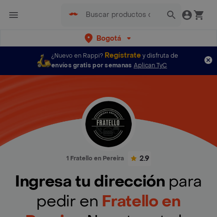
Bogotá
Regístrate
¿Nuevo en Rappi?
y disfruta de
envíos gratis por semanas
Aplican TyC
2.9
1 Fratello en Pereira
Ingresa tu dirección
para
pedir en
Fratello en