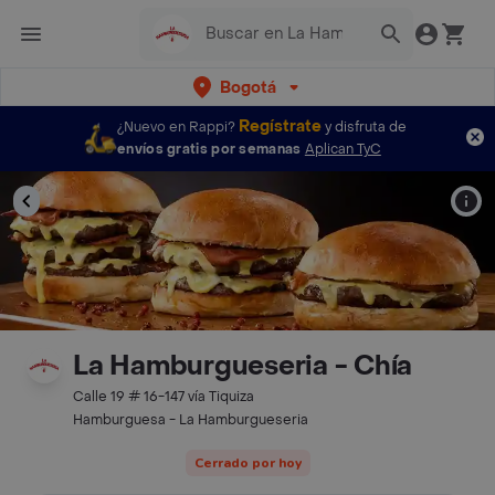
Bogotá
Regístrate
¿Nuevo en Rappi?
y disfruta de
envíos gratis por semanas
Aplican TyC
La Hamburgueseria - Chía
Calle 19 # 16-147 vía Tiquiza
Hamburguesa - La Hamburgueseria
Cerrado por hoy