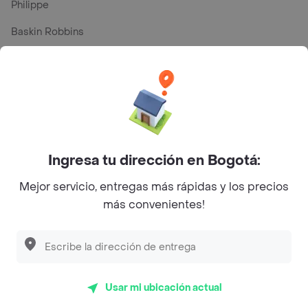
Philippe
Baskin Robbins
La Cesta
Mercari - Postres
Myriam Camhi Co
Magnifique
Ingresa tu dirección en Bogotá:
Empanaditas de Pipian - Empanadas
Mejor servicio, entregas más rápidas y los precios
Desayunadero de la 42
más convenientes!
Luisa Postres
Sopitas y Frijoladas
Subway
Usar mi ubicación actual