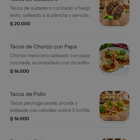
Tacos de sudadero cocinado a fuego
lento, salteado a la plancha y servido
sobre dos tortillas con cilantro y
$ 20.000
cebolla picada.
Tacos de Chorizo con Papa
Chorizo mexicano salteado con papa
cocinada, acompañado con picadillo
de cebolla y cilantro sobre 2 tortillas
$ 16.000
de maíz.
Tacos de Pollo
Tacos pechuga asada, picada y
salteada con cebollas sobre 2 tortillas
de maíz.
$ 16.000