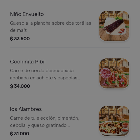
Niño Envuelto
Queso a la plancha sobre dos tortillas
de maíz.
$ 33.500
Cochinita Pibil
Carne de cerdo desmechada
adobada en achiote y especias
acompañada con cebollitas moradas
$ 34.000
de la casa y 5 tortillas de maíz.
los Alambres
Carne de tu elección, pimentón,
cebolla, y queso gratinado,
acompañado con 4 tortillas de maíz
$ 31.000
para que armes tus tacos.