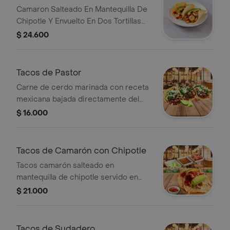
Camaron Salteado En Mantequilla De
Chipotle Y Envuelto En Dos Tortillas
Con Tomate Fresco Y Aguacate.
$ 24.600
Tacos de Pastor
Carne de cerdo marinada con receta
mexicana bajada directamente del
trompo, piña, cebolla y cilantro
$ 16.000
Tacos de Camarón con Chipotle
Tacos camarón salteado en
mantequilla de chipotle servido en
tres tortillas con tomate fresco y
$ 21.000
aguacate.
Tacos de Sudadero