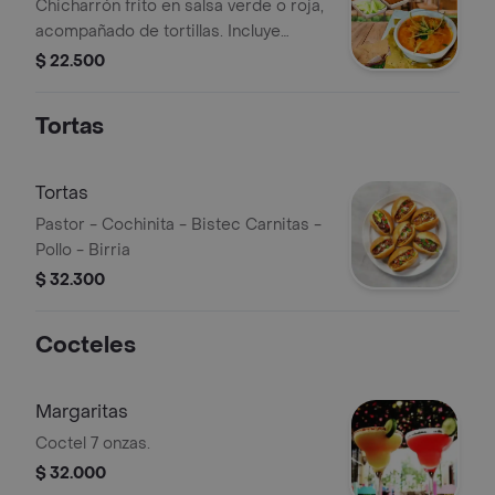
Chicharrón frito en salsa verde o roja,
acompañado de tortillas. Incluye
guarniciones de cebolla, cilantro y
$ 22.500
pico de gallo.
Tortas
Tortas
Pastor - Cochinita - Bistec Carnitas -
Pollo - Birria
$ 32.300
Cocteles
Margaritas
Coctel 7 onzas.
$ 32.000