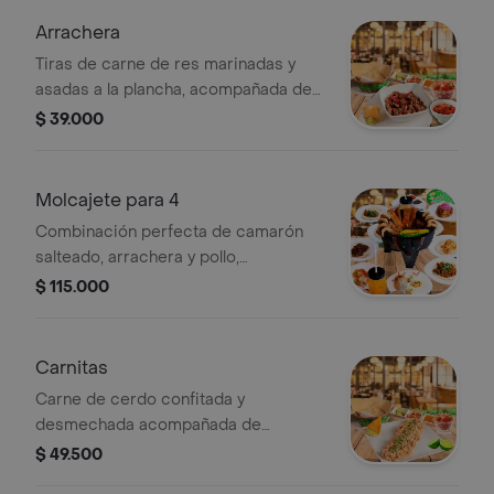
Arrachera
Tiras de carne de res marinadas y
asadas a la plancha, acompañada de
verduras, guacamole y 4 tortillas de
$ 39.000
maíz.
Molcajete para 4
Combinación perfecta de camarón
salteado, arrachera y pollo,
acompañados de salsa tatemada y
$ 115.000
queso asado.
Carnitas
Carne de cerdo confitada y
desmechada acompañada de
guacamole, totopos y 4 tortillas para
$ 49.500
armar tus tacos.