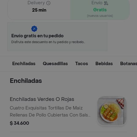
Delivery
Envío
Gratis
25 min
(nuevos usuarios)
Envío gratis en tu pedido
Disfruta este descuento en tu pedido y recíbelo
en minutos.
Enchiladas
Quesadillas
Tacos
Bebidas
Botana
Enchiladas
Enchiladas Verdes O Rojas
Cuatro Exquisitas Tortillas De Maiz
Rellenas De Pollo Cubiertas Con Salsa
Roja O Verde, Acompanado De
$ 34.600
Lechuga, Salsa De Queso Crema Y
Queso Fresco.