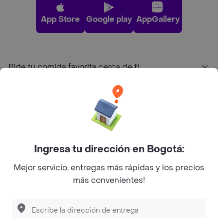
App Store
Google play
AppGallery
Pide tu comida favorita cerca de ti
Categorías
Únete a Rappi
Ingresa tu dirección en Bogotá:
Sobre Rappi
Mejor servicio, entregas más rápidas y los precios
más convenientes!
Facebook
Twitter
Instagram
©
2026
Rappi Inc. All rights reserved.