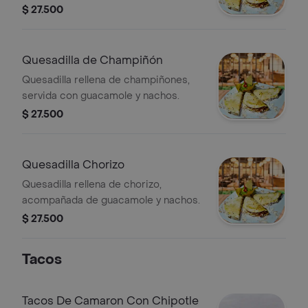
nachos.
$ 27.500
Quesadilla de Champiñón
Quesadilla rellena de champiñones,
servida con guacamole y nachos.
$ 27.500
Quesadilla Chorizo
Quesadilla rellena de chorizo,
acompañada de guacamole y nachos.
$ 27.500
Tacos
Tacos De Camaron Con Chipotle