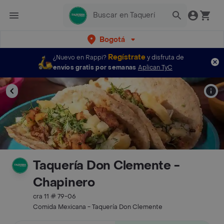
Bogotá
Regístrate
¿Nuevo en Rappi?
y disfruta de
envíos gratis por semanas
Aplican TyC
Taquería Don Clemente -
Chapinero
cra 11 # 79-06
Comida Mexicana - Taquería Don Clemente