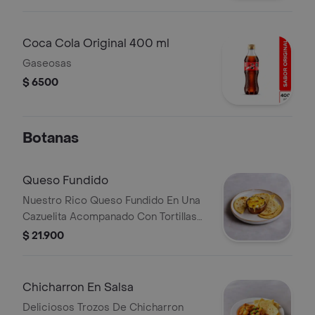
Coca Cola Original 400 ml
Gaseosas
$ 6500
Botanas
Queso Fundido
Nuestro Rico Queso Fundido En Una
Cazuelita Acompanado Con Tortillas
De Su Eleccion. Pidelo Con Chorizo O
$ 21.900
Champinones.
Chicharron En Salsa
Deliciosos Trozos De Chicharron