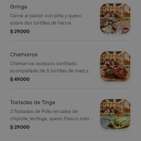
Gringa
Carne al pastor con piña y queso
sobre dos tortillas de harina
$ 29.000
Chamorros
Chamarros osobuco confitado
acompañado de 5 tortillas de maíz y
salsa de la casa.
$ 49.000
Tostadas de Tinga
2 Tostadas de Pollo en salsa de
chipotle, lechuga, queso fresco sobre
dos tostadas de maíz.
$ 29.000