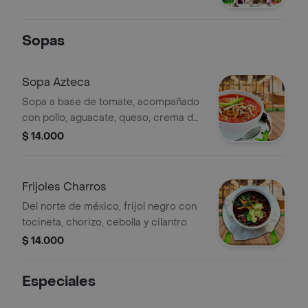
Sopas
Sopa Azteca
Sopa a base de tomate, acompañado
con pollo, aguacate, queso, crema de
leche y tortillas en julianas.
$ 14.000
Frijoles Charros
Del norte de méxico, frijol negro con
tocineta, chorizo, cebolla y cilantro.
$ 14.000
Especiales