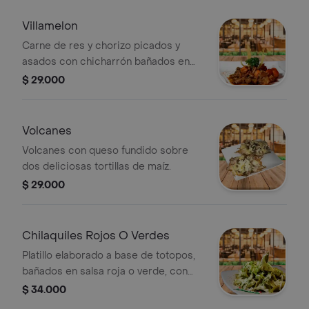
Villamelon
Carne de res y chorizo picados y
asados con chicharrón bañados en
salsa roja picante, sobre dos tortillas
$ 29.000
de maíz.
Volcanes
Volcanes con queso fundido sobre
dos deliciosas tortillas de maíz.
$ 29.000
Chilaquiles Rojos O Verdes
Platillo elaborado a base de totopos,
bañados en salsa roja o verde, con
pollo desmechado, crema de leche y
$ 34.000
queso fresco.