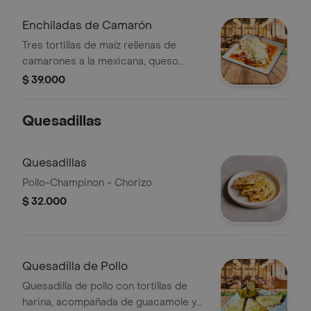
Enchiladas de Camarón
Tres tortillas de maíz rellenas de
camarones a la mexicana, queso
crema en salsa de chile guajillo y
$ 39.000
salsa de la casa
Quesadillas
Quesadillas
Pollo-Champinon - Chorizo
$ 32.000
Quesadilla de Pollo
Quesadilla de pollo con tortillas de
harina, acompañada de guacamole y