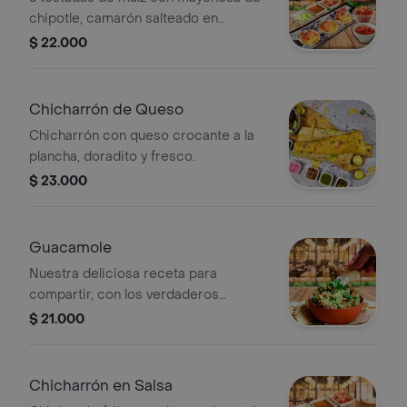
chipotle, camarón salteado en
mantequilla, aguacate y pico de gallo
$ 22.000
Chicharrón de Queso
Chicharrón con queso crocante a la
plancha, doradito y fresco.
$ 23.000
Guacamole
Nuestra deliciosa receta para
compartir, con los verdaderos
totopos mexicanos, acompañados
$ 21.000
con chicharrón.
Chicharrón en Salsa