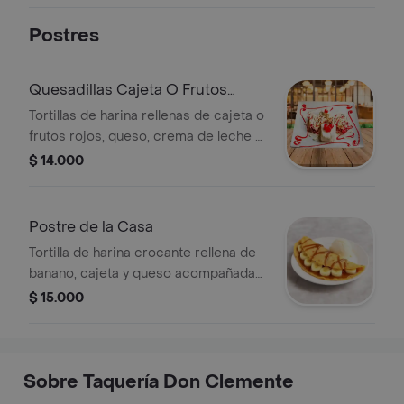
Postres
Quesadillas Cajeta O Frutos
Rojos
Tortillas de harina rellenas de cajeta o
frutos rojos, queso, crema de leche y
una bola de helado.
$ 14.000
Postre de la Casa
Tortilla de harina crocante rellena de
banano, cajeta y queso acompañada
con helado .
$ 15.000
Sobre Taquería Don Clemente