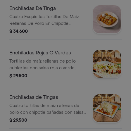
Enchiladas De Tinga
Cuatro Exquisitas Tortillas De Maiz
Rellenas De Pollo En Chipotle
Acompanadas De Crema De Leche Y
$ 34.600
Queso.
Enchiladas Rojas O Verdes
Tortillas de maíz rellenas de pollo
cubiertas con salsa roja o verde,
lechuga, salsa de queso crema y
$ 29.500
queso
Enchiladas de Tingas
Cuatro tortillas de maíz rellenas de
pollo con chipotle bañadas con salsa,
lechuga, queso crema y crema de
$ 29.500
leche