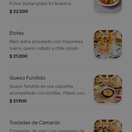
Fritos Sumergidos En Nuestra
Deliciosa Salsa Roja O Verde
$ 22.500
Acompanado De Tortillas.
Elotes
Maíz dulce pincelado con mayonesa,
suero, queso rallado y chile piquín.
$ 21.000
Queso Fundido
Queso fundido en una cazuelita
acompañado con tortillas. Pídelo con
chorizo o champiñones.
$ 21.900
Tostadas de Camarón
3 tostadas de maíz con mayonesa de