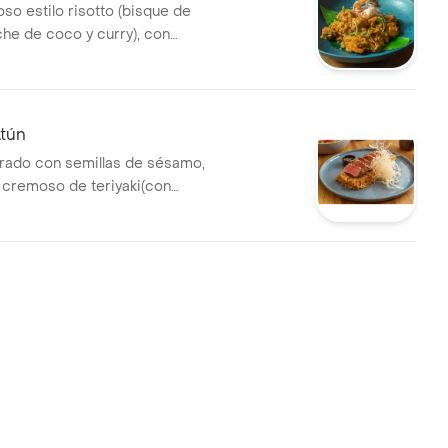
so estilo risotto (bisque de
che de coco y curry), con
y calamares
rocantes de pescado y
la parrilla.
Atún
rado con semillas de sésamo,
 cremoso de teriyaki(con
a). servido con fideos
e arroz y salsa ponzu.