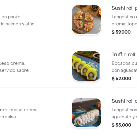
Sushi roll
 en panko,
Langostino 
 de salmón y atún
crema, topp
etarian, top. con
de anguila y
$ 59.000
ate y sesa.
Truffle roll
ueso crema.
Bocados cua
 servido sabre
con aguacat
ponzu y was
$ 62.000
,nesa japon
crocante, ac
Sushi roll 
anko, queso crema
Langostinos
on salsa
aguacate y 
-mayo y cebollin.
topping de 
$ 55.000
teriyaki.