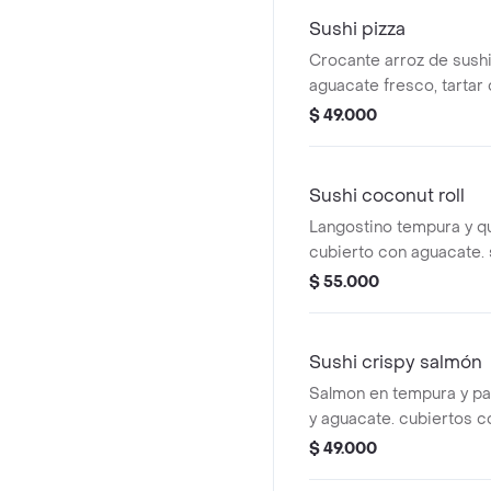
Sushi pizza
Crocante arroz de sushi
aguacate fresco, tartar
marinados con salsa pez
$ 49.000
cebollín, salsa de aguac
Sushi coconut roll
Langostino tempura y q
cubierto con aguacate.
teriyaki y coco fresco.
$ 55.000
Sushi crispy salmón
Salmon en tempura y p
y aguacate. cubiertos c
acevichada. salsa spicy
$ 49.000