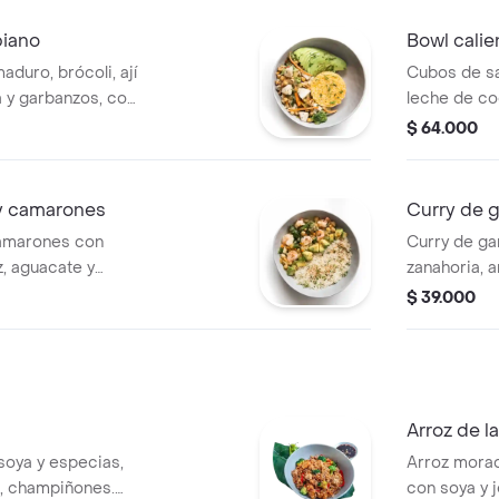
biano
Bowl calie
duro, brócoli, ají
Cubos de sa
a y garbanzos, con
leche de co
roz y aguacate.
tomates y ce
$ 64.000
aguacate,.
y camarones
Curry de 
camarones con
Curry de ga
z, aguacate y
zanahoria, a
camarones.
$ 39.000
Arroz de l
 soya y especias,
Arroz morad
i, champiñones.
con soya y j