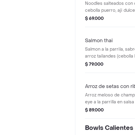
Noodles salteados con
cebolla puerro, aji dulce
dashi y queso parmesan
$ 69.000
con un toque de salsa de
camarones al ajillo.
Salmon thai
Salmon a la parrila, sa
arroz tailandes (cebolla
cherry, leche de coco, l
$ 79.000
y curry), con ajos croca
remolachas crocantes y 
Arroz de setas con r
Arroz meloso de champi
eye a la parrilla en salsa
terminado con germinado
$ 89.000
Bowls Calientes