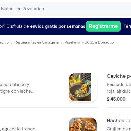
Registrarme
pi?
Disfruta de
envíos gratis por semanas
Tér
icilio
Restaurantes en Cartagena
Pezetarian - UCG1 a Domicilio
Ceviche p
scado blanco y
Pescado bla
tigre con leche
roja, ají dui
aguacate yplátano
cilantro.
$ 45.000
ilantro y cebolla
Nachos pe
, aguacate fresco,
Crujientes 