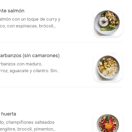
nte salmón
lmón con un toque de curry y
co, con espinacas, brócoli,
bolla roja. con arroz y
garbanzos (sin camarones)
rbanzos con maduro,
rroz, aguacate y cilantro. Sin
a huerta
o, champifiones salteados
engibre, brocoli, pimenton,