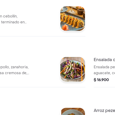
n cebollín,
 terminado en
ezetearían, spicy
ados)
Ensalada 
pollo, zanahoria,
Ensalada pe
lsa cremosa de,
aguacate, c
o, crema demani y
$ 16.900
ollas crocantes,
lantro.
Arroz peze