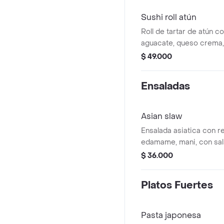
Sushi roll atún
Roll de tartar de atún co
aguacate, queso crema,
tempura, panko, salsa p
$ 49.000
mayo con limón. (9 boc
Ensaladas
Asian slaw
Ensalada asiatica con re
edamame, mani, con sa
jengibre, leche de coc
$ 36.000
miel. terminado con ceb
menta, cebolla larga y ci
Platos Fuertes
Pasta japonesa