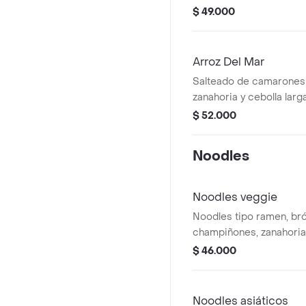
terminado con cilantro 
$ 49.000
canela.
Arroz Del Mar
Salteado de camarones 
zanahoria y cebolla larg
salsa de soya, termina
$ 52.000
de platano.
Noodles
Noodles veggie
Noodles tipo ramen, br
champiñones, zanahoria,
pimenton, reducción tam
$ 46.000
Noodles asiáticos