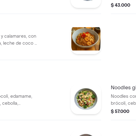
y un toque de
cebolla lar
$ 43.000
yedamame.
y calamares, con
a, leche de coco y
do concrocantes
Noodles g
ócoli, edamame,
Noodles co
 cebolla,
brócoli, ce
arindo y maní.
y cebollín e
$ 57.000
sriracha y v