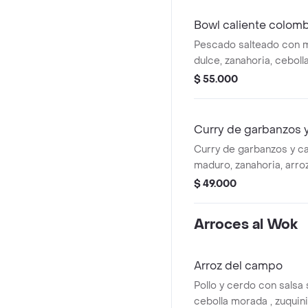
Bowl caliente colom
Pescado salteado con ma
dulce, zanahoria, ceboll
cilantro y limón. con ar
$ 55.000
Curry de garbanzos 
Curry de garbanzos y 
maduro, zanahoria, arro
cilantro.
$ 49.000
Arroces al Wok
Arroz del campo
Pollo y cerdo con salsa
cebolla morada , zuquin