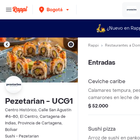
Bogotá
¿Nuevo en Rap
Rappi
Restaurantes a Dom
Entradas
Ceviche caribe
Calamares tempura, pe
camarones en leche de 
Pezetarian - UCG1
de coco, con cubos de 
$ 52.000
Centro Histórico, Calle San Agustín
maduro. terminado con c
#6-80, El Centro, Cartagena de
roja.
Indias, Provincia de Cartagena,
Sushi pizza
Bolívar
Sushi - Pezetarian
Arroz de sushi en panko