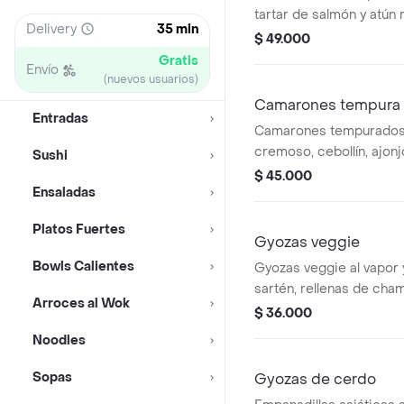
tartar de salmón y atún
Delivery
35 min
salsa pezetarian, cebollí
$ 49.000
aguacate y sésamo.
Gratis
Envío
(nuevos usuarios)
Camarones tempura
Entradas
Camarones tempurados,
cremoso, cebollín, ajonjo
Sushi
$ 45.000
Ensaladas
Platos Fuertes
Gyozas veggie
Bowls Calientes
Gyozas veggie al vapor 
sartén, rellenas de cha
Arroces al Wok
zanahoria, jengibre y ceb
$ 36.000
Servidas con salsa de 
Noodles
con ajonjolí y cebollín.
Sopas
Gyozas de cerdo