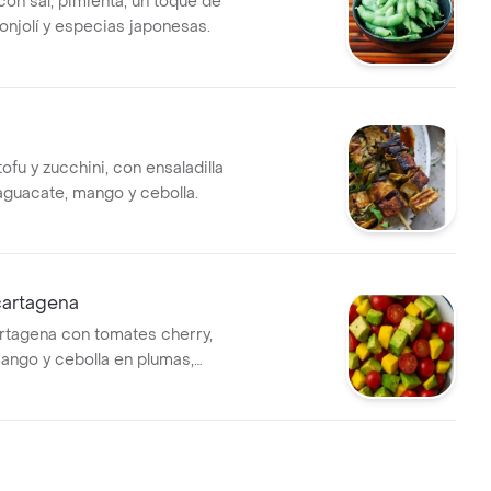
on sal, pimienta, un toque de
onjolí y especias japonesas.
ofu y zucchini, con ensaladilla
aguacate, mango y cebolla.
cartagena
rtagena con tomates cherry,
ango y cebolla en plumas,
on limón y aceite de oliva.