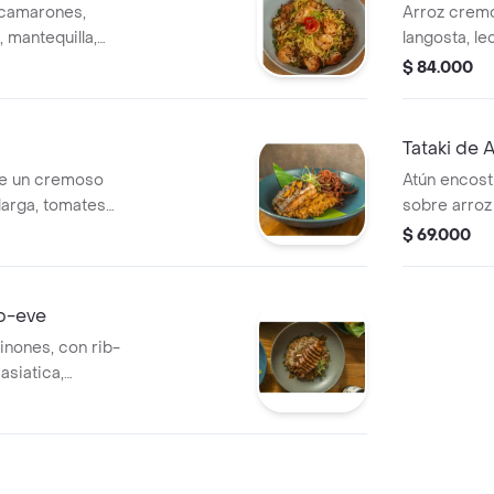
 camarones,
Arroz cremo
, mantequilla,
langosta, le
o. terminados
camarones 
$ 84.000
 soya, ajonjoli y
salteados,c
langostino a 
Tataki de 
bre un cremoso
Atún encost
 larga, tomates
sobre arroz
imoncillo,jengibre
cebolla larg
$ 69.000
ntes, servido con
crocantes d
salsa teriyaki.
ib-eve
nones, con rib-
 asiatica,
s y ajonjoli.