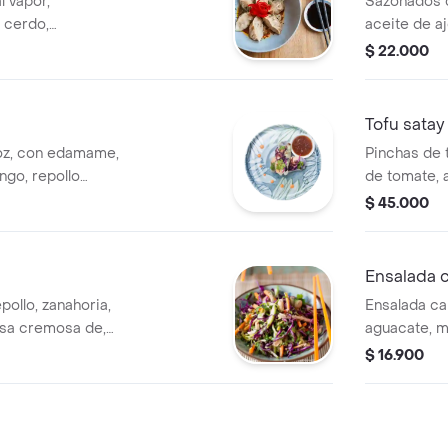
l vapor,
Sazonados c
e cerdo,
aceite de aj
 cebolla larga.
$ 22.000
Tofu satay
roz, con edamame,
Pinchas de t
ngo, repollo
de tomate, 
 con salsa de
$ 45.000
tamarindo
Ensalada 
pollo, zanahoria,
Ensalada ca
lsa cremosa de,
aguacate, m
o, crema demani y
aderezada c
$ 16.900
ollas crocantes,
lantro.