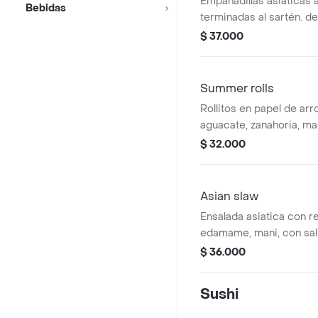
Empanadillas asiáticas a
Bebidas
terminadas al sartén. d
champiñones, jengibre y
$ 37.000
con salsa ponzu.
Summer rolls
Rollitos en papel de ar
aguacate, zanahoria, ma
morado, mix de lechuga.
$ 32.000
maní, leche de coco y 
Asian slaw
Ensalada asiatica con re
edamame, mani, con sa
jengibre, leche de coc
$ 36.000
miel. terminado con ceb
menta, cebolla larga y ci
Sushi