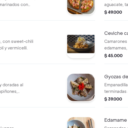
 marinados con
aguacate, ta
n, salsa de
crema de agu
$ 49.000
picadillo d
Ceviche c
 con sweet-chili
Camarones 
lí y vermicelli.
edamames, 
terminado co
$ 45.000
Gyozas d
y doradas al
Empanadillas
mpiñones,
terminadas 
olla larga.
mango, cilan
$ 39.000
soya y decoradas
con salsa p
Edamame