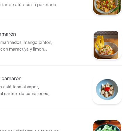
rtar de atún, salsa pezetarian,
acate, cilantro, cebollín,
e pimentón y sesamo.
amarón
marinados, mango pintón,
con maracuya y limon,
n aji dulce y cilantro.
e camarón
 asiáticas al vapor,
al sartén. de camarones,
tro, jengibre y cebolla larga.
onzu.