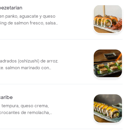
 pezetarian
en panko, aguacate y queso
ing de salmon fresco, salsa
 ralladura de limon.
drados (oshizushi) de arroz.
e. salmon marinado con
abi, terminado con mayo-
esa flameada, quinoa
eite de trufas y jalapenos.
caribe
 tempura, queso crema,
crocantes de remolacha,
platano maduro flameado y