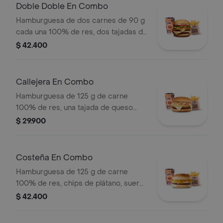
bebida
Doble Doble En Combo
Hamburguesa de dos carnes de 90 g
cada una 100% de res, dos tajadas de
queso tipo mozzarella, cebolla grillé,
$ 42.400
tomate, lechuga y salsa blanca en pan
ajonjolí + papas medianas (Corral o
cascos) + bebida PET
Callejera En Combo
Hamburguesa de 125 g de carne
100% de res, una tajada de queso
tipo mozzarella, papas callejera, salsa
$ 29.900
blanca, salsa de tomate y mostaza en
pan ajonjolí + papas Corral medianas
+ bebida PET
Costeña En Combo
Hamburguesa de 125 g de carne
100% de res, chips de plátano, suero,
queso costeño rallado y salsa blanca
$ 42.400
en pan ajonjolí + papas medianas
(corral o cascos) + bebida pet