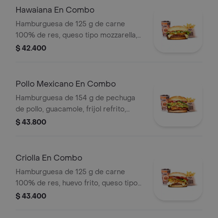
Hawaiana En Combo
Hamburguesa de 125 g de carne
100% de res, queso tipo mozzarella,
piña, lechuga, salsa blanca y salsa de
$ 42.400
tomate en pan ajonjolí + papas
medianas (corral o cascos) + bebida
pet
Pollo Mexicano En Combo
Hamburguesa de 154 g de pechuga
de pollo, guacamole, frijol refrito,
tortillas de maíz, tomate, lechuga y
$ 43.800
salsa blanca + papas medianas (corral
o cascos) + bebida pet
Criolla En Combo
Hamburguesa de 125 g de carne
100% de res, huevo frito, queso tipo
mozzarella, cebolla grillé, tomate en
$ 43.400
rodajas, lechuga y salsas + papas
medianas (corral o cascos) + bebida