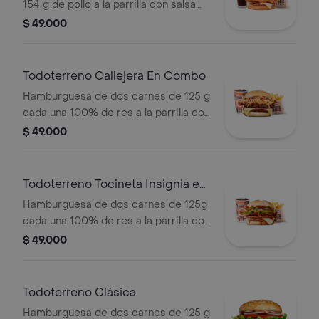
154 g de pollo a la parrilla con salsa
BBQ, tocineta, queso mozzarella,
$ 49.000
pepinillos, lechuga, cebolla y salsa
miel mostaza en pan papa + papas
medianas (Corral o cascos) + bebida
Todoterreno Callejera En Combo
PET
Hamburguesa de dos carnes de 125 g
cada una 100% de res a la parrilla con
salsa bbq, tocineta, queso mozzarella,
$ 49.000
papas callejera y salsas + papas
medianas(corral o cascos) + bebida
Todoterreno Tocineta Insignia en
combo
Hamburguesa de dos carnes de 125g
cada una 100% de res a la parrilla con
salsa BBQ, tocineta, queso
$ 49.000
mozzarella, pepinillos, lechuga,
tomate, cebolla, salsa blanca, salsa de
tomate y mostaza en pan papa +
Todoterreno Clásica
papas Corral medianas + bebida PET
Hamburguesa de dos carnes de 125 g