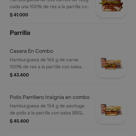
cada una 100% de res a la parrilla con
salsa BBQ, tocineta, queso
$ 41.000
mozzarella, pepinillos, lechuga,
tomate, cebolla, salsa blanca, salsa de
Parrilla
tomate y mostaza en pan papa
Casera En Combo
Hamburguesa de 165 g de carne
100% de res a la parrilla con salsa
bbq, queso americano, cebolla,
$ 43.400
tomate, lechuga y salsas en pan
ajonjolí + papas medianas (corral o
cascos) + bebida
Pollo Parrillero Insignia en combo
Hamburguesa de 154 g de pechuga
de pollo a la parrilla con salsa BBQ,
tocineta, una tajada de queso tipo
$ 45.400
mozzarella, pepinillos, cebolla en
rodajas, lechuga y miel mostaza en