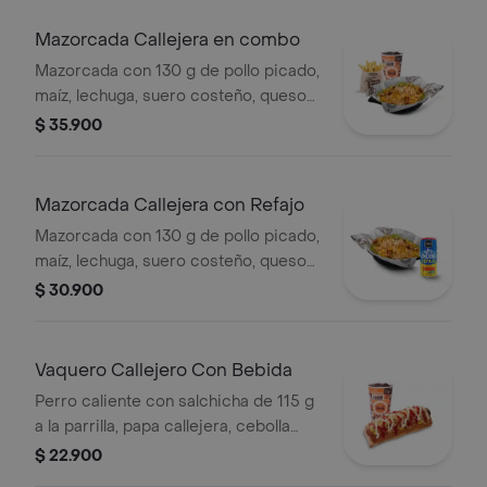
medianas (Corral o cascos) + bebida
PET
Mazorcada Callejera en combo
Mazorcada con 130 g de pollo picado,
maíz, lechuga, suero costeño, queso
costeño, salsa BBQ, salsa Corral,
$ 35.900
salsa piña y papa callejera. + papas
Corral medianas + bebida PET
Mazorcada Callejera con Refajo
Mazorcada con 130 g de pollo picado,
maíz, lechuga, suero costeño, queso
costeño, salsa BBQ, salsa Corral,
$ 30.900
salsa piña y papa callejera. + Refajo
en lata
Vaquero Callejero Con Bebida
Perro caliente con salchicha de 115 g
a la parrilla, papa callejera, cebolla
picada, salsa blanca, salsa de tomate
$ 22.900
y mostaza en pan perro + bebida PET