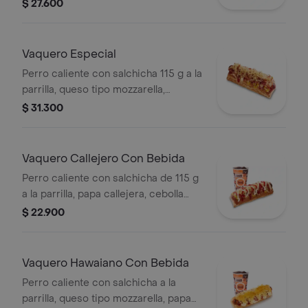
callejera, piña, salsa blanca y salsa de
$ 27.600
tomate en pan perro
Vaquero Especial
Perro caliente con salchicha 115 g a la
parrilla, queso tipo mozzarella,
tocineta picada, papa callejera,
$ 31.300
cebolla picada, salsa blanca, salsa de
tomate y mostaza en pan perro
Vaquero Callejero Con Bebida
Perro caliente con salchicha de 115 g
a la parrilla, papa callejera, cebolla
picada, salsa blanca, salsa de tomate
$ 22.900
y mostaza en pan perro + bebida PET
Vaquero Hawaiano Con Bebida
Perro caliente con salchicha a la
parrilla, queso tipo mozzarella, papa