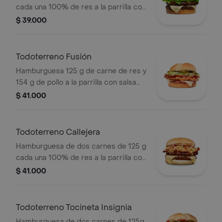
cada una 100% de res a la parrilla con
salsa bbq, queso mozzarella, lechuga,
$ 39.000
tomate en rodajas, cebolla en rodajas
y salsas
Todoterreno Fusión
Hamburguesa 125 g de carne de res y
154 g de pollo a la parrilla con salsa
BBQ, tocineta, queso mozzarella,
$ 41.000
pepinillos, lechuga, cebolla y salsa
miel mostaza en pan papa
Todoterreno Callejera
Hamburguesa de dos carnes de 125 g
cada una 100% de res a la parrilla con
salsa bbq, tocineta, queso mozzarella,
$ 41.000
papas callejera, salsa blanca, salsa
bbq y mostaza en pan ajonjolí
Todoterreno Tocineta Insignia
Hamburguesa de dos carnes de 125g