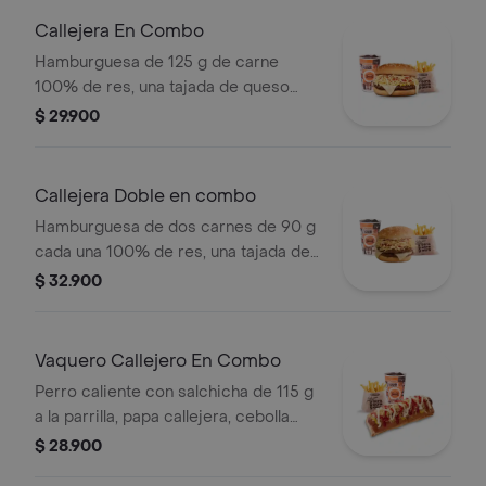
Callejera En Combo
Hamburguesa de 125 g de carne
100% de res, una tajada de queso
tipo mozzarella, papas callejera, salsa
$ 29.900
blanca, salsa de tomate y mostaza en
pan ajonjolí + papas Corral medianas
+ bebida PET
Callejera Doble en combo
Hamburguesa de dos carnes de 90 g
cada una 100% de res, una tajada de
queso tipo mozzarella, papas
$ 32.900
callejera, salsa blanca, salsa de
tomate y mostaza en pan ajonjolí +
papas Corral medianas + bebida PET
Vaquero Callejero En Combo
Perro caliente con salchicha de 115 g
a la parrilla, papa callejera, cebolla
picada, salsa blanca, salsa de tomate
$ 28.900
y mostaza en pan perro + papas