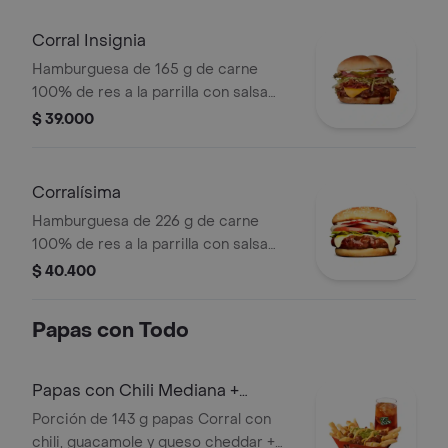
de tomate en pan ajonjolí
Corral Insignia
Hamburguesa de 165 g de carne
100% de res a la parrilla con salsa
BBQ, tocineta, queso americano,
$ 39.000
pepinillos, lechuga, tomate, cebolla,
salsa blanca, salsa de tomate y
mostaza en pan papa
Corralísima
Hamburguesa de 226 g de carne
100% de res a la parrilla con salsa
bbq, queso mozzarella, tomate en
$ 40.400
rodajas, cebolla en rodajas, lechuga,
salsa blanca, salsa de tomate y
Papas con Todo
mostaza
Papas con Chili Mediana +
bebida
Porción de 143 g papas Corral con
chili, guacamole y queso cheddar +