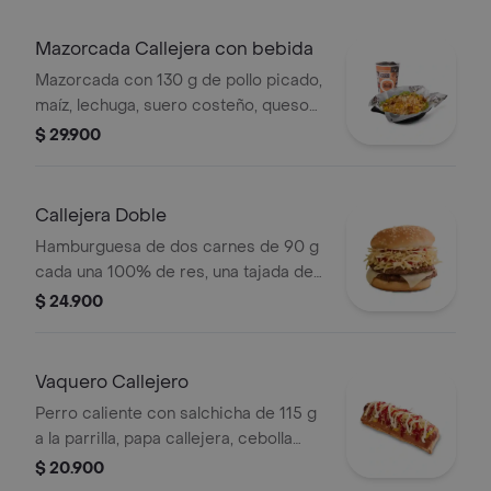
Mazorcada Callejera con bebida
Mazorcada con 130 g de pollo picado,
maíz, lechuga, suero costeño, queso
costeño, salsa BBQ, salsa Corral,
$ 29.900
salsa piña y papa callejera. + bebida
PET
Callejera Doble
Hamburguesa de dos carnes de 90 g
cada una 100% de res, una tajada de
queso tipo mozzarella, papas
$ 24.900
callejera, salsa blanca, salsa de
tomate y mostaza en pan ajonjolí
Vaquero Callejero
Perro caliente con salchicha de 115 g
a la parrilla, papa callejera, cebolla
picada, salsa blanca, salsa de tomate
$ 20.900
y mostaza en pan perro