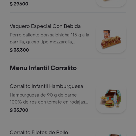
callejera, piña, salsa blanca y salsa de
$ 29.600
tomate en pan perro + bebida pet
Vaquero Especial Con Bebida
Perro caliente con salchicha 115 g a la
parrilla, queso tipo mozzarella,
tocineta picada, papa callejera,
$ 33.300
cebolla picada, salsa blanca, salsa de
tomate y mostaza en pan perro +
Menu Infantil Corralito
bebida PET
Corralito Infantil Hamburguesa
Hamburguesa de 90 g de carne
100% de res con tomate en rodajas,
lechuga en julianas, salsa blanca y
$ 33.700
salsa de tomate con papas corral
medianas, bebida y vasito de helado
60 g
Corralito Filetes de Pollo