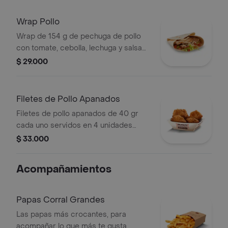
+ bebida PET
Wrap Pollo
Wrap de 154 g de pechuga de pollo
con tomate, cebolla, lechuga y salsa
blanca
$ 29.000
Filetes de Pollo Apanados
Filetes de pollo apanados de 40 gr
cada uno servidos en 4 unidades
acompañados de miel mostaza
$ 33.000
Acompañamientos
Papas Corral Grandes
Las papas más crocantes, para
acompañar lo que más te gusta.