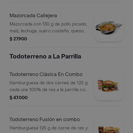
Mazorcada Callejera
Mazorcada con 130 g de pollo picado,
maíz, lechuga, suero costeño, queso
costeño, salsa BBQ, salsa Corral,
$ 27.900
salsa piña y papa callejera.
Todoterreno a La Parrilla
Todoterreno Clásica En Combo
Hamburguesa de dos carnes de 125 g
cada una 100% de res a la parrilla con
salsa bbq, queso mozzarella, lechuga,
$ 47.000
tomate, cebolla y salsas + papas
medianas (corral o cascos) + bebida
Todoterreno Fusión en combo
Hamburguesa 125 g de carne de res y