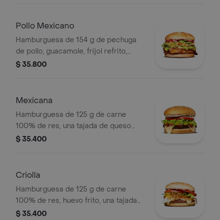
ajonjolí
Pollo Mexicano
Hamburguesa de 154 g de pechuga
de pollo, guacamole, frijol refrito,
tortillas de maíz, tomate, lechuga y
$ 35.800
salsa blanca en pan ajonjolí
Mexicana
Hamburguesa de 125 g de carne
100% de res, una tajada de queso
tipo mozzarella, guacamole, fríjol
$ 35.400
refrito, tomate en rodajas, cebolla en
rodajas, lechuga y salsa blanca
Criolla
Hamburguesa de 125 g de carne
100% de res, huevo frito, una tajada
de queso tipo mozzarella, cebolla
$ 35.400