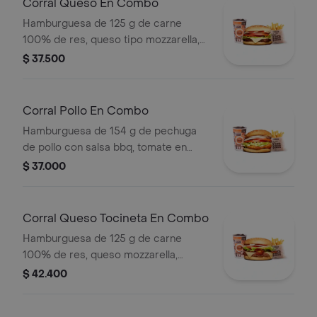
Corral Queso En Combo
Hamburguesa de 125 g de carne
100% de res, queso tipo mozzarella,
tomate en rodajas, cebolla en rodajas,
$ 37.500
lechuga y salsas + papas medianas
(corral o cascos) + bebida pet
Corral Pollo En Combo
Hamburguesa de 154 g de pechuga
de pollo con salsa bbq, tomate en
rodajas, cebolla en rodajas, lechuga y
$ 37.000
salsa blanca + papas medianas (corral
o cascos) + bebida pet
Corral Queso Tocineta En Combo
Hamburguesa de 125 g de carne
100% de res, queso mozzarella,
tocineta, tomate en rodajas, cebolla
$ 42.400
en rodajas, lechuga fresca y salsas +
papas medianas (corral o cascos) +