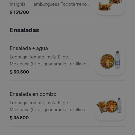
Insignia + Hamburguesa Todoterreno
Callejera + 2 papas grandes + 2 Mr
$ 131.700
Tea sabor a limón + Menú Corralito
Hamburguesa
Ensaladas
Ensalada + agua
Lechuga, tomate, maíz. Elige:
Mexicana (frijol, guacamole, tortilla) o
Campestre (quesos, huevo, pepinillos)
$ 30.500
+ aderezo y adiciona la proteína que
prefieras (puede tener trazas de
alimentos de origen animal) + agua
Ensalada en combo
Lechuga, tomate, maíz. Elige:
Mexicana (frijol, guacamole, tortilla) o
Campestre (quesos, huevo, pepinillos)
$ 36.500
+ aderezo y adiciona la proteína que
prefieras (puede tener trazas de