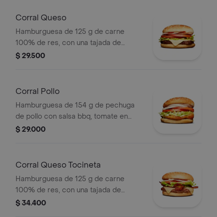
ajonjolí
Corral Queso
Hamburguesa de 125 g de carne
100% de res, con una tajada de
queso tipo mozzarella, tomate en
$ 29.500
rodajas, cebolla en rodajas, lechuga,
salsa blanca, salsa de tomate y
mostaza
Corral Pollo
Hamburguesa de 154 g de pechuga
de pollo con salsa bbq, tomate en
rodajas, cebolla en rodajas, lechuga y
$ 29.000
salsa blanca en pan ajonjolí
Corral Queso Tocineta
Hamburguesa de 125 g de carne
100% de res, con una tajada de
queso tipo mozzarella, tocineta,
$ 34.400
tomate en rodajas, cebolla en rodajas,