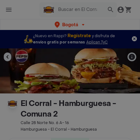
Bogotá
Regístrate
¿Nuevo en Rappi?
y disfruta de
envíos gratis por semanas
Aplican TyC
El Corral - Hamburguesa -
Comuna 2
Calle 28 Norte No. 6 A- 16
Hamburguesa - El Corral - Hamburguesa