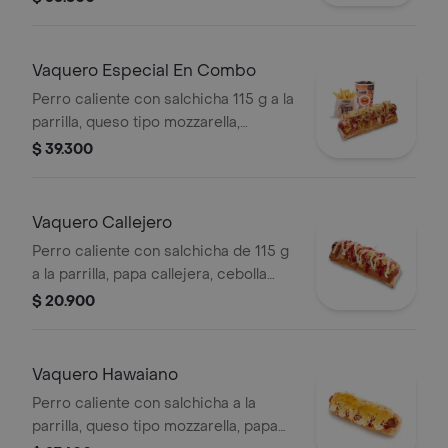
papas medianas (corral o en cascos)
+ bebida pet
Vaquero Especial En Combo
Perro caliente con salchicha 115 g a la
parrilla, queso tipo mozzarella,
tocineta picada, papa callejera,
$ 39.300
cebolla picada, salsa blanca, salsa de
tomate y mostaza en pan perro +
papas medianas (Corral o en cascos)
Vaquero Callejero
+ bebida PET
Perro caliente con salchicha de 115 g
a la parrilla, papa callejera, cebolla
picada, salsa blanca, salsa de tomate
$ 20.900
y mostaza en pan perro
Vaquero Hawaiano
Perro caliente con salchicha a la
parrilla, queso tipo mozzarella, papa