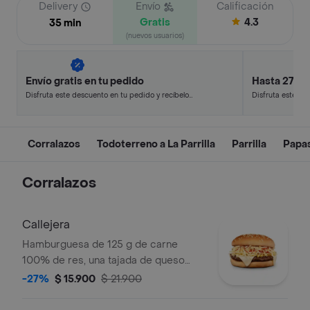
Delivery
Envío
Calificación
Gratis
4.3
35 min
(nuevos usuarios)
Envío gratis en tu pedido
Hasta 27% 
Disfruta este descuento en tu pedido y recíbelo
Disfruta este de
en minutos.
en minutos.
Corralazos
Todoterreno a La Parrilla
Parrilla
Papa
Corralazos
Callejera
Hamburguesa de 125 g de carne
100% de res, una tajada de queso
tipo mozzarella, papas callejera, salsa
-27%
$ 15.900
$ 21.900
blanca, salsa de tomate y mostaza en
pan ajonjolí