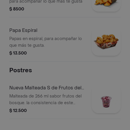
para acompañar lo que más te gusta
$ 8500
Papa Espiral
Papas en espiral, para acompañar lo
que más te gusta.
$ 13.500
Postres
Nueva Malteada S de Frutos del
Bosque
Malteada de 266 ml sabor frutos del
bosque. la consistencia de este
producto puede variar debido al
$ 12.500
tiempo de entrega.