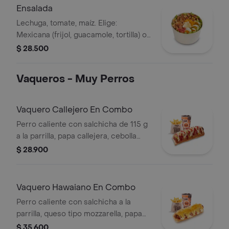
alimentos de origen animal) + papas
Ensalada
medianas + bebida PET
Lechuga, tomate, maíz. Elige:
Mexicana (frijol, guacamole, tortilla) o
Campestre (quesos, huevo, pepinillos)
$ 28.500
+ aderezo y adiciona la proteína que
prefieras (puede tener trazas de
Vaqueros - Muy Perros
alimentos de origen animal)
Vaquero Callejero En Combo
Perro caliente con salchicha de 115 g
a la parrilla, papa callejera, cebolla
picada, salsa blanca, salsa de tomate
$ 28.900
y mostaza en pan perro + papas
medianas (Corral o cascos) + bebida
PET
Vaquero Hawaiano En Combo
Perro caliente con salchicha a la
parrilla, queso tipo mozzarella, papa
callejera, piña y salsas en pan perro +
$ 35.600