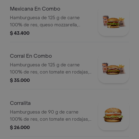
pet
Mexicana En Combo
Hamburguesa de 125 g de carne
100% de res, queso mozzarella,
guacamole, fríjol refrito, tomate,
$ 43.400
cebolla, lechuga y salsa blanca +
papas medianas (corral o cascos) +
bebida pet
Corral En Combo
Hamburguesa de 125 g de carne
100% de res, con tomate en rodajas,
cebolla en rodajas, lechuga y salsas
$ 35.000
en pan ajonjolí + papas medianas
(corral o cascos) + bebida pet.
Corralita
Hamburguesa de 90 g de carne
100% de res, con tomate en rodajas,
cebolla en rodajas, lechuga, salsa
$ 26.000
blanca y salsa de tomate en pan