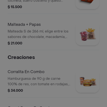
tocineta, suero costeño y queso
cheddar.
$ 15.500
Malteada + Papas
Malteada S de 266 ml, elige entre los
sabores de chocolate, macadamia,
frutos del bosque, vainilla o Café +
$ 21.000
papas medianas. La consistencia de
este producto puede variar debido al
Creaciones
tiempo de entrega.
Corralita En Combo
Hamburguesa de 90 g de carne
100% de res, con tomate en rodajas,
cebolla en rodajas, lechuga, salsa
$ 34.000
blanca y salsa de tomate + papas
medianas (corral o cascos) + bebida
pet