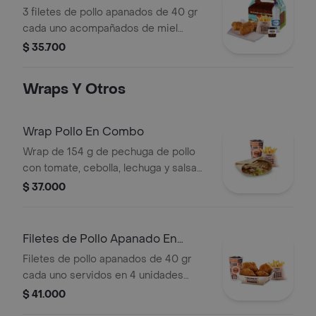
Apanados
3 filetes de pollo apanados de 40 gr
cada uno acompañados de miel
mostaza con papas Corral medianas,
$ 35.700
bebida y vasito de helado 60 g
Wraps Y Otros
Wrap Pollo En Combo
Wrap de 154 g de pechuga de pollo
con tomate, cebolla, lechuga y salsa
blanca + papas medianas (corral o en
$ 37.000
cascos) + bebida pet
Filetes de Pollo Apanado En
Combo
Filetes de pollo apanados de 40 gr
cada uno servidos en 4 unidades
acompañados de miel mostaza +
$ 41.000
papas medianas (Corral o en cascos)