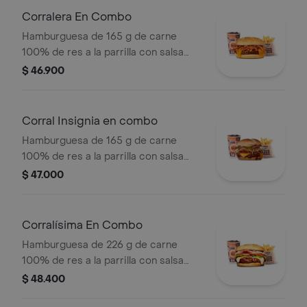
pan papa + papas medianas (Corral o
Corralera En Combo
cascos) + bebida PET
Hamburguesa de 165 g de carne
100% de res a la parrilla con salsa
bbq, tocineta, queso americano,
$ 46.900
cebolla grillé y salsa de tomate +
papas medianas (corral o cascos) +
bebida pet
Corral Insignia en combo
Hamburguesa de 165 g de carne
100% de res a la parrilla con salsa
BBQ, tocineta, queso americano,
$ 47.000
pepinillos, lechuga, tomate, cebolla,
salsa blanca, salsa de tomate y
mostaza en pan papa + papas Corral
Corralísima En Combo
medianas + bebida PET
Hamburguesa de 226 g de carne
100% de res a la parrilla con salsa
bbq, queso mozzarella, tomate,
$ 48.400
cebolla, lechuga y salsas + papas