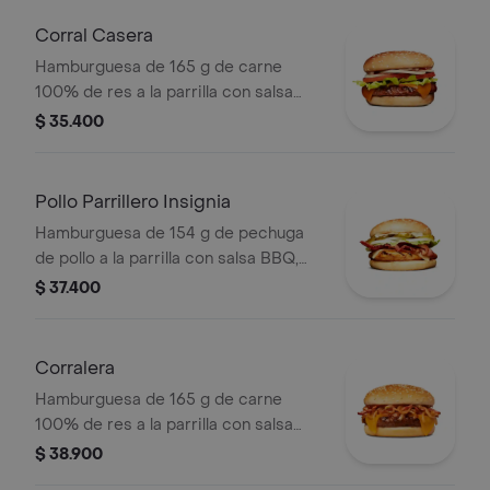
medianas (corral o cascos) + bebida
pet
Corral Casera
Hamburguesa de 165 g de carne
100% de res a la parrilla con salsa
bbq, queso americano, cebolla en
$ 35.400
rodajas, tomate en rodajas, lechuga y
salsas en pan ajonjolí
Pollo Parrillero Insignia
Hamburguesa de 154 g de pechuga
de pollo a la parrilla con salsa BBQ,
tocineta, una tajada de queso tipo
$ 37.400
mozzarella, pepinillos, cebolla en
rodajas, lechuga y miel mostaza en
pan papa
Corralera
Hamburguesa de 165 g de carne
100% de res a la parrilla con salsa
bbq, tocineta, una tajada de queso
$ 38.900
tipo americano, cebolla grillé y salsa