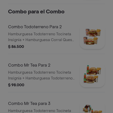
grillé, tomate en rodajas, lechuga,
salsa blanca y salsa de tomate
Combo para el Combo
Combo Todoterreno Para 2
Hamburguesa Todoterreno Tocineta
Insignia + Hamburguesa Corral Queso
+ 2 papas grandes + 2 bebidas
$ 86.500
Combo Mr Tea Para 2
Hamburguesa Todoterreno Tocineta
Insignia + Hamburguesa Todoterreno
Callejera + 2 papas grandes + 2 Mr
$ 98.000
Tea sabor a limón
Combo Mr Tea para 3
Hamburguesa Todoterreno Tocineta