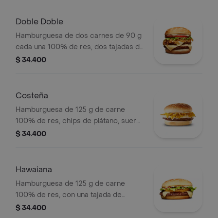
lechuga fresca y salsas en pan ajonjolí
Doble Doble
Hamburguesa de dos carnes de 90 g
cada una 100% de res, dos tajadas de
queso tipo mozzarella, cebolla grillé,
$ 34.400
tomate, lechuga y salsa blanca en pan
ajonjolí
Costeña
Hamburguesa de 125 g de carne
100% de res, chips de plátano, suero,
queso costeño rallado y salsa blanca
$ 34.400
en pan ajonjolí
Hawaiana
Hamburguesa de 125 g de carne
100% de res, con una tajada de
queso tipo mozzarella, piña, lechuga,
$ 34.400
salsa blanca y salsa de tomate en pan