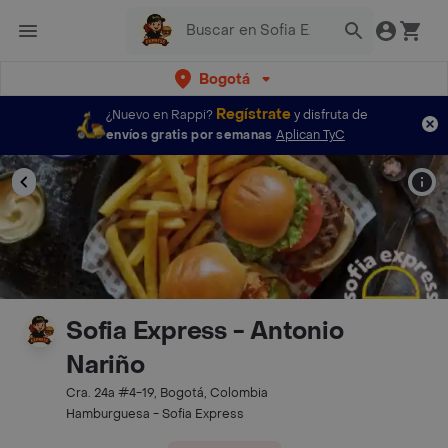
Bogotá
Regístrate
¿Nuevo en Rappi?
y disfruta de
envíos gratis por semanas
Aplican TyC
Sofia Express - Antonio
Nariño
Cra. 24a #4-19, Bogotá, Colombia
Hamburguesa - Sofia Express