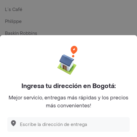
L´s Café
Philippe
Baskin Robbins
La Cesta
Mercari - Postres
Myriam Camhi Co
Magnifique
Ingresa tu dirección en Bogotá:
Empanaditas de Pipian - Empanadas
Mejor servicio, entregas más rápidas y los precios
Desayunadero de la 42
más convenientes!
Luisa Postres
Sopitas y Frijoladas