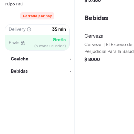
$ 37.180
Pulpo Paul
Cerrado por hoy
Bebidas
Delivery
35 min
Cerveza
Gratis
Envío
Cerveza. | El Exceso de
(nuevos usuarios)
Perjudicial Para la Salu
Prohíbase el Expendio 
Ceviche
$ 8000
Embriagantes a Menore
Bebidas
Mujeres Embarazadas. L