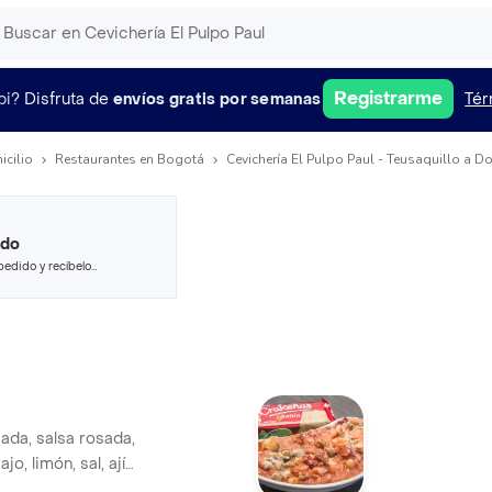
Registrarme
pi?
Disfruta de
envíos gratis por semanas
Tér
icilio
Restaurantes en Bogotá
Cevichería El Pulpo Paul - Teusaquillo a Do
ido
pedido y recíbelo
ada, salsa rosada,
jo, limón, sal, ají,
ariados.