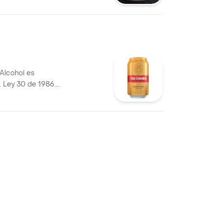
 Alcohol es
d. Ley 30 de 1986.
de Bebidas
s de Edad y
ey 124 de 1994