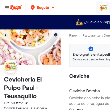
Bogotá
¿Nuevo en Rap
Rappi
Restaurantes a Dom
Envío gratis en tu ped
Disfruta este descuento en tu 
en minutos.
Ceviche
Cevichería El
Pulpo Paul -
Ceviche Bomba
Teusaquillo
Ceviche con cebolla pic
Cra. 50 # 22 - 41
aceite de oliva, agua de a
Comida Peruana - Cevichería El
camarones y mariscos v