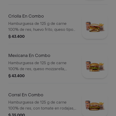
salsa blanca + papas medianas (corral
o cascos) + bebida pet
Criolla En Combo
Hamburguesa de 125 g de carne
100% de res, huevo frito, queso tipo
mozzarella, cebolla grillé, tomate en
$ 43.400
rodajas, lechuga y salsas + papas
medianas (corral o cascos) + bebida
pet
Mexicana En Combo
Hamburguesa de 125 g de carne
100% de res, queso mozzarella,
guacamole, fríjol refrito, tomate,
$ 43.400
cebolla, lechuga y salsa blanca +
papas medianas (corral o cascos) +
bebida pet
Corral En Combo
Hamburguesa de 125 g de carne
100% de res, con tomate en rodajas,
cebolla en rodajas, lechuga y salsas
$ 35.000