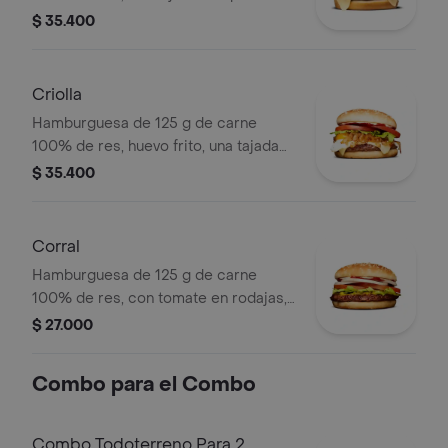
tipo mozzarella, guacamole, fríjol
$ 35.400
refrito, tomate en rodajas, cebolla en
rodajas, lechuga y salsa blanca
Criolla
Hamburguesa de 125 g de carne
100% de res, huevo frito, una tajada
de queso tipo mozzarella, cebolla
$ 35.400
grillé, tomate en rodajas, lechuga,
salsa blanca y salsa de tomate
Corral
Hamburguesa de 125 g de carne
100% de res, con tomate en rodajas,
cebolla en rodajas, lechuga, salsa
$ 27.000
blanca, salsa de tomate y mostaza en
pan ajonjolí
Combo para el Combo
Combo Todoterreno Para 2