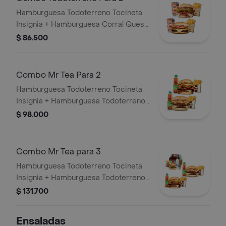
Hamburguesa Todoterreno Tocineta
Insignia + Hamburguesa Corral Queso
+ 2 papas grandes + 2 bebidas
$ 86.500
Combo Mr Tea Para 2
Hamburguesa Todoterreno Tocineta
Insignia + Hamburguesa Todoterreno
Callejera + 2 papas grandes + 2 Mr
$ 98.000
Tea sabor a limón
Combo Mr Tea para 3
Hamburguesa Todoterreno Tocineta
Insignia + Hamburguesa Todoterreno
Callejera + 2 papas grandes + 2 Mr
$ 131.700
Tea sabor a limón + Menú Corralito
Hamburguesa
Ensaladas