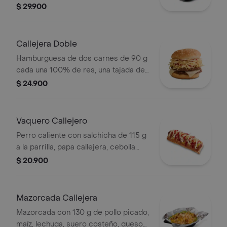
costeño, salsa BBQ, salsa Corral,
$ 29.900
salsa piña y papa callejera. + bebida
PET
Callejera Doble
Hamburguesa de dos carnes de 90 g
cada una 100% de res, una tajada de
queso tipo mozzarella, papas
$ 24.900
callejera, salsa blanca, salsa de
tomate y mostaza en pan ajonjolí
Vaquero Callejero
Perro caliente con salchicha de 115 g
a la parrilla, papa callejera, cebolla
picada, salsa blanca, salsa de tomate
$ 20.900
y mostaza en pan perro
Mazorcada Callejera
Mazorcada con 130 g de pollo picado,
maíz, lechuga, suero costeño, queso