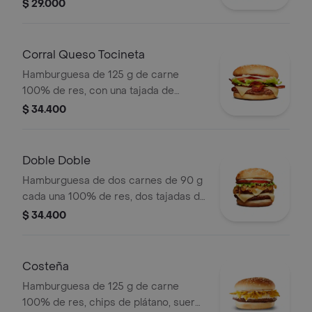
rodajas, cebolla en rodajas, lechuga y
$ 29.000
salsa blanca en pan ajonjolí
Corral Queso Tocineta
Hamburguesa de 125 g de carne
100% de res, con una tajada de
queso tipo mozzarella, tocineta,
$ 34.400
tomate en rodajas, cebolla en rodajas,
lechuga fresca y salsas en pan ajonjolí
Doble Doble
Hamburguesa de dos carnes de 90 g
cada una 100% de res, dos tajadas de
queso tipo mozzarella, cebolla grillé,
$ 34.400
tomate, lechuga y salsa blanca en pan
ajonjolí
Costeña
Hamburguesa de 125 g de carne
100% de res, chips de plátano, suero,