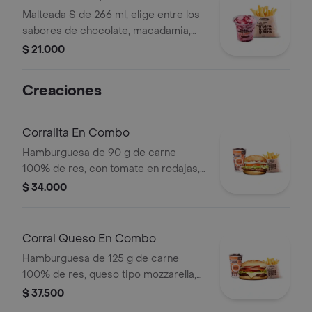
Malteada S de 266 ml, elige entre los
sabores de chocolate, macadamia,
frutos del bosque, vainilla o Café +
$ 21.000
papas medianas. La consistencia de
este producto puede variar debido al
Creaciones
tiempo de entrega.
Corralita En Combo
Hamburguesa de 90 g de carne
100% de res, con tomate en rodajas,
cebolla en rodajas, lechuga, salsa
$ 34.000
blanca y salsa de tomate + papas
medianas (corral o cascos) + bebida
pet
Corral Queso En Combo
Hamburguesa de 125 g de carne
100% de res, queso tipo mozzarella,
tomate en rodajas, cebolla en rodajas,
$ 37.500
lechuga y salsas + papas medianas