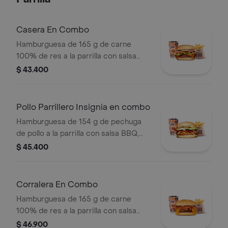
tomate y mostaza en pan papa
Casera En Combo
Hamburguesa de 165 g de carne
100% de res a la parrilla con salsa
bbq, queso americano, cebolla,
$ 43.400
tomate, lechuga y salsas en pan
ajonjolí + papas medianas (corral o
cascos) + bebida
Pollo Parrillero Insignia en combo
Hamburguesa de 154 g de pechuga
de pollo a la parrilla con salsa BBQ,
tocineta, una tajada de queso tipo
$ 45.400
mozzarella, pepinillos, cebolla en
rodajas, lechuga y miel mostaza en
pan papa + papas medianas (Corral o
Corralera En Combo
cascos) + bebida PET
Hamburguesa de 165 g de carne
100% de res a la parrilla con salsa
bbq, tocineta, queso americano,
$ 46.900