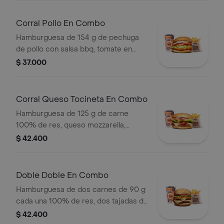
(corral o cascos) + bebida pet
Corral Pollo En Combo
Hamburguesa de 154 g de pechuga
de pollo con salsa bbq, tomate en
rodajas, cebolla en rodajas, lechuga y
$ 37.000
salsa blanca + papas medianas (corral
o cascos) + bebida pet
Corral Queso Tocineta En Combo
Hamburguesa de 125 g de carne
100% de res, queso mozzarella,
tocineta, tomate en rodajas, cebolla
$ 42.400
en rodajas, lechuga fresca y salsas +
papas medianas (corral o cascos) +
bebida
Doble Doble En Combo
Hamburguesa de dos carnes de 90 g
cada una 100% de res, dos tajadas de
queso tipo mozzarella, cebolla grillé,
$ 42.400