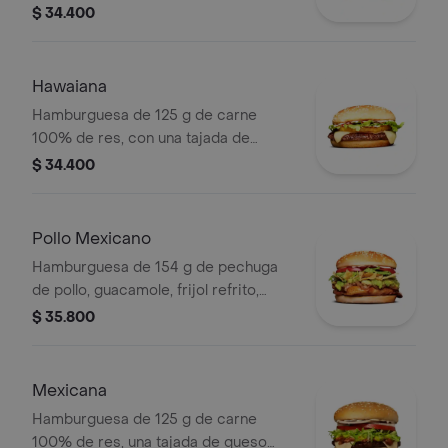
queso costeño rallado y salsa blanca
$ 34.400
en pan ajonjolí
Hawaiana
Hamburguesa de 125 g de carne
100% de res, con una tajada de
queso tipo mozzarella, piña, lechuga,
$ 34.400
salsa blanca y salsa de tomate en pan
ajonjolí
Pollo Mexicano
Hamburguesa de 154 g de pechuga
de pollo, guacamole, frijol refrito,
tortillas de maíz, tomate, lechuga y
$ 35.800
salsa blanca en pan ajonjolí
Mexicana
Hamburguesa de 125 g de carne
100% de res, una tajada de queso