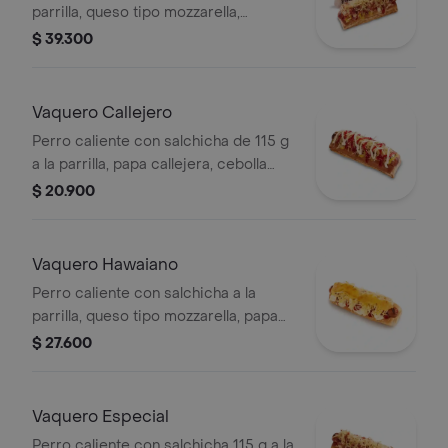
parrilla, queso tipo mozzarella,
tocineta picada, papa callejera,
$ 39.300
cebolla picada, salsa blanca, salsa de
tomate y mostaza en pan perro +
papas medianas (Corral o en cascos)
Vaquero Callejero
+ bebida PET
Perro caliente con salchicha de 115 g
a la parrilla, papa callejera, cebolla
picada, salsa blanca, salsa de tomate
$ 20.900
y mostaza en pan perro
Vaquero Hawaiano
Perro caliente con salchicha a la
parrilla, queso tipo mozzarella, papa
callejera, piña, salsa blanca y salsa de
$ 27.600
tomate en pan perro
Vaquero Especial
Perro caliente con salchicha 115 g a la