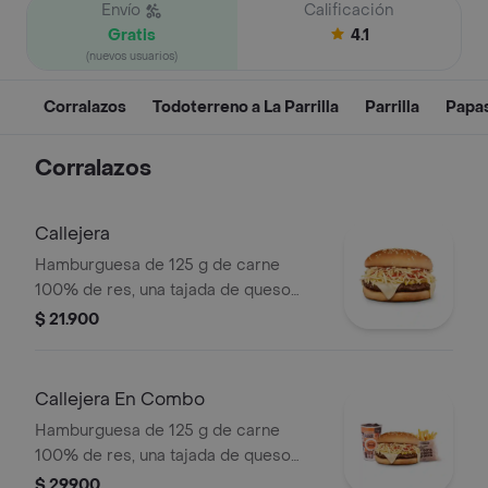
Envío
Calificación
Gratis
4.1
(nuevos usuarios)
Corralazos
Todoterreno a La Parrilla
Parrilla
Papa
Corralazos
Callejera
Hamburguesa de 125 g de carne
100% de res, una tajada de queso
tipo mozzarella, papas callejera, salsa
$ 21.900
blanca, salsa de tomate y mostaza en
pan ajonjolí
Callejera En Combo
Hamburguesa de 125 g de carne
100% de res, una tajada de queso
tipo mozzarella, papas callejera, salsa
$ 29.900