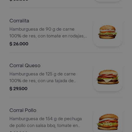
en pan ajonjolí + papas medianas
(corral o cascos) + bebida pet.
Corralita
Hamburguesa de 90 g de carne
100% de res, con tomate en rodajas,
cebolla en rodajas, lechuga, salsa
$ 26.000
blanca y salsa de tomate en pan
ajonjolí
Corral Queso
Hamburguesa de 125 g de carne
100% de res, con una tajada de
queso tipo mozzarella, tomate en
$ 29.500
rodajas, cebolla en rodajas, lechuga,
salsa blanca, salsa de tomate y
mostaza
Corral Pollo
Hamburguesa de 154 g de pechuga
de pollo con salsa bbq, tomate en