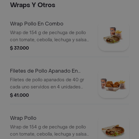
Wraps Y Otros
Wrap Pollo En Combo
Wrap de 154 g de pechuga de pollo
con tomate, cebolla, lechuga y salsa
blanca + papas medianas (corral o en
$ 37.000
cascos) + bebida pet
Filetes de Pollo Apanado En
Combo
Filetes de pollo apanados de 40 gr
cada uno servidos en 4 unidades
acompañados de miel mostaza +
$ 41.000
papas medianas (Corral o en cascos)
+ bebida PET
Wrap Pollo
Wrap de 154 g de pechuga de pollo
con tomate, cebolla, lechuga y salsa