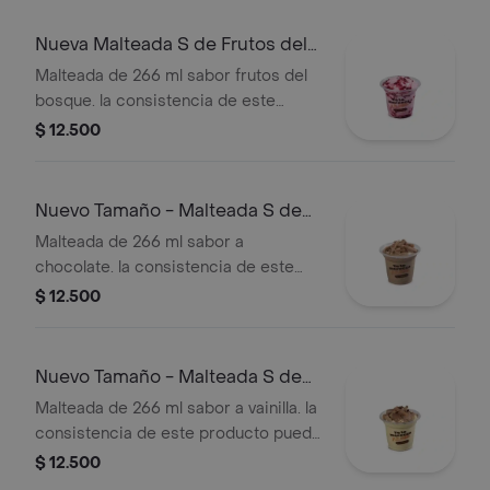
Nueva Malteada S de Frutos del
Bosque
Malteada de 266 ml sabor frutos del
bosque. la consistencia de este
producto puede variar debido al
$ 12.500
tiempo de entrega.
Nuevo Tamaño - Malteada S de
Chocolate
Malteada de 266 ml sabor a
chocolate. la consistencia de este
producto puede variar debido al
$ 12.500
tiempo de entrega.
Nuevo Tamaño - Malteada S de
Vainilla
Malteada de 266 ml sabor a vainilla. la
consistencia de este producto puede
variar debido al tiempo de entrega.
$ 12.500