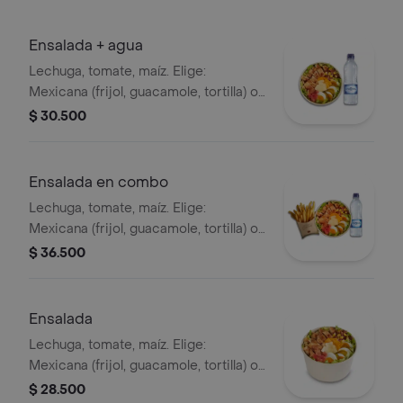
Ensalada + agua
Lechuga, tomate, maíz. Elige:
Mexicana (frijol, guacamole, tortilla) o
Campestre (quesos, huevo, pepinillos)
$ 30.500
+ aderezo y adiciona la proteína que
prefieras (puede tener trazas de
alimentos de origen animal) + agua
Ensalada en combo
Lechuga, tomate, maíz. Elige:
Mexicana (frijol, guacamole, tortilla) o
Campestre (quesos, huevo, pepinillos)
$ 36.500
+ aderezo y adiciona la proteína que
prefieras (puede tener trazas de
alimentos de origen animal) + papas
Ensalada
medianas + bebida PET
Lechuga, tomate, maíz. Elige:
Mexicana (frijol, guacamole, tortilla) o
Campestre (quesos, huevo, pepinillos)
$ 28.500