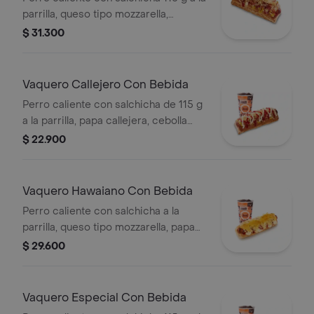
parrilla, queso tipo mozzarella,
tocineta picada, papa callejera,
$ 31.300
cebolla picada, salsa blanca, salsa de
tomate y mostaza en pan perro
Vaquero Callejero Con Bebida
Perro caliente con salchicha de 115 g
a la parrilla, papa callejera, cebolla
picada, salsa blanca, salsa de tomate
$ 22.900
y mostaza en pan perro + bebida PET
Vaquero Hawaiano Con Bebida
Perro caliente con salchicha a la
parrilla, queso tipo mozzarella, papa
callejera, piña, salsa blanca y salsa de
$ 29.600
tomate en pan perro + bebida pet
Vaquero Especial Con Bebida