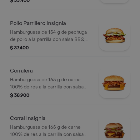
$ 35.400
rodajas, tomate en rodajas, lechuga y
salsas en pan ajonjolí
Pollo Parrillero Insignia
Hamburguesa de 154 g de pechuga
de pollo a la parrilla con salsa BBQ,
tocineta, una tajada de queso tipo
$ 37.400
mozzarella, pepinillos, cebolla en
rodajas, lechuga y miel mostaza en
pan papa
Corralera
Hamburguesa de 165 g de carne
100% de res a la parrilla con salsa
bbq, tocineta, una tajada de queso
$ 38.900
tipo americano, cebolla grillé y salsa
de tomate en pan ajonjolí
Corral Insignia
Hamburguesa de 165 g de carne
100% de res a la parrilla con salsa