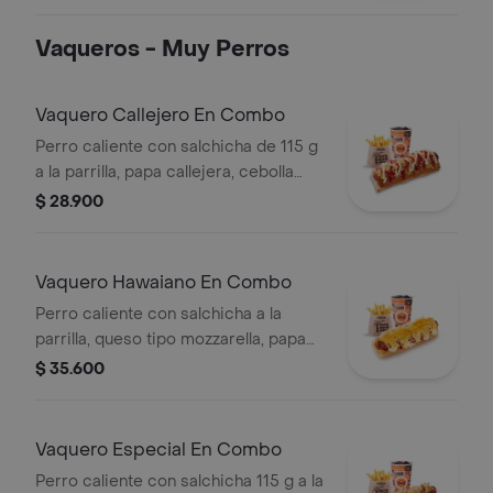
+ aderezo y adiciona la proteína que
prefieras (puede tener trazas de
Vaqueros - Muy Perros
alimentos de origen animal)
Vaquero Callejero En Combo
Perro caliente con salchicha de 115 g
a la parrilla, papa callejera, cebolla
picada, salsa blanca, salsa de tomate
$ 28.900
y mostaza en pan perro + papas
medianas (Corral o cascos) + bebida
PET
Vaquero Hawaiano En Combo
Perro caliente con salchicha a la
parrilla, queso tipo mozzarella, papa
callejera, piña y salsas en pan perro +
$ 35.600
papas medianas (corral o en cascos)
+ bebida pet
Vaquero Especial En Combo
Perro caliente con salchicha 115 g a la