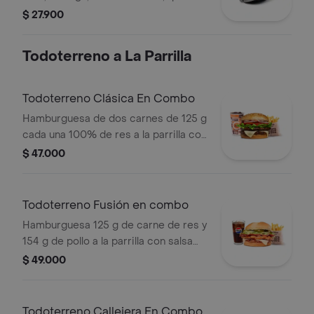
costeño, salsa BBQ, salsa Corral,
$ 27.900
salsa piña y papa callejera.
Todoterreno a La Parrilla
Todoterreno Clásica En Combo
Hamburguesa de dos carnes de 125 g
cada una 100% de res a la parrilla con
salsa bbq, queso mozzarella, lechuga,
$ 47.000
tomate, cebolla y salsas + papas
medianas (corral o cascos) + bebida
Todoterreno Fusión en combo
Hamburguesa 125 g de carne de res y
154 g de pollo a la parrilla con salsa
BBQ, tocineta, queso mozzarella,
$ 49.000
pepinillos, lechuga, cebolla y salsa
miel mostaza en pan papa + papas
medianas (Corral o cascos) + bebida
Todoterreno Callejera En Combo