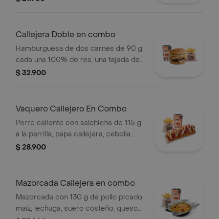
blanca, salsa de tomate y mostaza en
pan ajonjolí + papas Corral medianas
+ bebida PET
Callejera Doble en combo
Hamburguesa de dos carnes de 90 g
cada una 100% de res, una tajada de
queso tipo mozzarella, papas
$ 32.900
callejera, salsa blanca, salsa de
tomate y mostaza en pan ajonjolí +
papas Corral medianas + bebida PET
Vaquero Callejero En Combo
Perro caliente con salchicha de 115 g
a la parrilla, papa callejera, cebolla
picada, salsa blanca, salsa de tomate
$ 28.900
y mostaza en pan perro + papas
medianas (Corral o cascos) + bebida
PET
Mazorcada Callejera en combo
Mazorcada con 130 g de pollo picado,
maíz, lechuga, suero costeño, queso