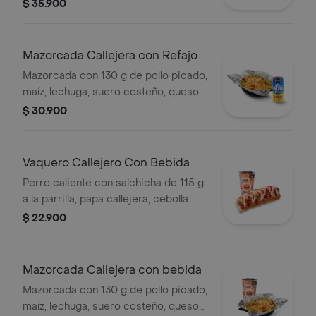
costeño, salsa BBQ, salsa Corral,
$ 35.900
salsa piña y papa callejera. + papas
Corral medianas + bebida PET
Mazorcada Callejera con Refajo
Mazorcada con 130 g de pollo picado,
maíz, lechuga, suero costeño, queso
costeño, salsa BBQ, salsa Corral,
$ 30.900
salsa piña y papa callejera. + Refajo
en lata
Vaquero Callejero Con Bebida
Perro caliente con salchicha de 115 g
a la parrilla, papa callejera, cebolla
picada, salsa blanca, salsa de tomate
$ 22.900
y mostaza en pan perro + bebida PET
Mazorcada Callejera con bebida
Mazorcada con 130 g de pollo picado,
maíz, lechuga, suero costeño, queso