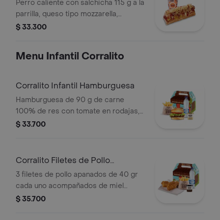
Perro caliente con salchicha 115 g a la
parrilla, queso tipo mozzarella,
tocineta picada, papa callejera,
$ 33.300
cebolla picada, salsa blanca, salsa de
tomate y mostaza en pan perro +
Menu Infantil Corralito
bebida PET
Corralito Infantil Hamburguesa
Hamburguesa de 90 g de carne
100% de res con tomate en rodajas,
lechuga en julianas, salsa blanca y
$ 33.700
salsa de tomate con papas corral
medianas, bebida y vasito de helado
60 g
Corralito Filetes de Pollo
Apanados
3 filetes de pollo apanados de 40 gr
cada uno acompañados de miel
mostaza con papas Corral medianas,
$ 35.700
bebida y vasito de helado 60 g