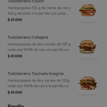
Todoterreno Fusión
Hamburguesa 125 g de carne de res y
154 g de pollo a la parrilla con salsa
BBQ, tocineta, queso mozzarella,
$ 41.000
pepinillos, lechuga, cebolla y salsa
miel mostaza en pan papa
Todoterreno Callejera
Hamburguesa de dos carnes de 125 g
cada una 100% de res a la parrilla con
salsa bbq, tocineta, queso mozzarella,
$ 41.000
papas callejera, salsa blanca, salsa
bbq y mostaza en pan ajonjolí
Todoterreno Tocineta Insignia
Hamburguesa de dos carnes de 125g
cada una 100% de res a la parrilla con
salsa BBQ, tocineta, queso
$ 41.000
mozzarella, pepinillos, lechuga,
tomate, cebolla, salsa blanca, salsa de
Parrilla