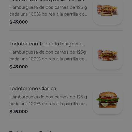
PET
Hamburguesa de dos carnes de 125 g
cada una 100% de res a la parrilla con
salsa bbq, tocineta, queso mozzarella,
$ 49.000
papas callejera y salsas + papas
medianas(corral o cascos) + bebida
Todoterreno Tocineta Insignia en
combo
Hamburguesa de dos carnes de 125g
cada una 100% de res a la parrilla con
salsa BBQ, tocineta, queso
$ 49.000
mozzarella, pepinillos, lechuga,
tomate, cebolla, salsa blanca, salsa de
tomate y mostaza en pan papa +
Todoterreno Clásica
papas Corral medianas + bebida PET
Hamburguesa de dos carnes de 125 g
cada una 100% de res a la parrilla con
salsa bbq, queso mozzarella, lechuga,
$ 39.000
tomate en rodajas, cebolla en rodajas
y salsas