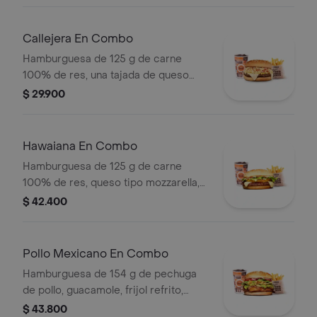
tomate, lechuga y salsa blanca en pan
ajonjolí + papas medianas (Corral o
cascos) + bebida PET
Callejera En Combo
Hamburguesa de 125 g de carne
100% de res, una tajada de queso
tipo mozzarella, papas callejera, salsa
$ 29.900
blanca, salsa de tomate y mostaza en
pan ajonjolí + papas Corral medianas
+ bebida PET
Hawaiana En Combo
Hamburguesa de 125 g de carne
100% de res, queso tipo mozzarella,
piña, lechuga, salsa blanca y salsa de
$ 42.400
tomate en pan ajonjolí + papas
medianas (corral o cascos) + bebida
pet
Pollo Mexicano En Combo
Hamburguesa de 154 g de pechuga
de pollo, guacamole, frijol refrito,
tortillas de maíz, tomate, lechuga y
$ 43.800