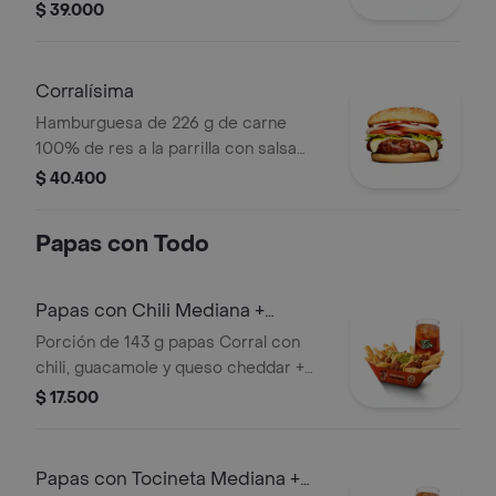
BBQ, tocineta, queso americano,
$ 39.000
pepinillos, lechuga, tomate, cebolla,
salsa blanca, salsa de tomate y
mostaza en pan papa
Corralísima
Hamburguesa de 226 g de carne
100% de res a la parrilla con salsa
bbq, queso mozzarella, tomate en
$ 40.400
rodajas, cebolla en rodajas, lechuga,
salsa blanca, salsa de tomate y
Papas con Todo
mostaza
Papas con Chili Mediana +
bebida
Porción de 143 g papas Corral con
chili, guacamole y queso cheddar +
bebida
$ 17.500
Papas con Tocineta Mediana +