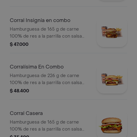
cebolla grillé y salsa de tomate +
papas medianas (corral o cascos) +
bebida pet
Corral Insignia en combo
Hamburguesa de 165 g de carne
100% de res a la parrilla con salsa
BBQ, tocineta, queso americano,
$ 47.000
pepinillos, lechuga, tomate, cebolla,
salsa blanca, salsa de tomate y
mostaza en pan papa + papas Corral
Corralísima En Combo
medianas + bebida PET
Hamburguesa de 226 g de carne
100% de res a la parrilla con salsa
bbq, queso mozzarella, tomate,
$ 48.400
cebolla, lechuga y salsas + papas
medianas (corral o cascos) + bebida
pet
Corral Casera
Hamburguesa de 165 g de carne
100% de res a la parrilla con salsa
bbq, queso americano, cebolla en