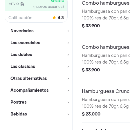
Gratis
Combo hamburguesa
Envío
(nuevos usuarios)
Hamburguesa con pan co
Calificación
4.3
100% res de 70gr, 6,5g
cheddar, salsa de tomat
$ 33.900
Novedades
los clásicos pepinillos,
de cebolla. Acompañad
Las esenciales
pequeñas, una copa de 
Combo hamburguesa
bebida de 400ml.
Las dobles
Hamburguesa con pan co
100% res de 70gr, 6,5g
Las clásicas
cheddar, con dos tipos 
$ 33.900
caramelizada y crujiente
Otras alternativas
tradicional salsa Pres
papas pequeñas, una co
Acompañamientos
Hamburguesa Crunc
Presto y bebida de 400
Hamburguesa con pan co
Postres
100% res de 70gr, 6,5g
cheddar, crujientes anil
Bebidas
$ 23.000
tocineta, lechuga, tomat
tomate.