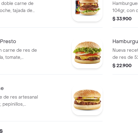
doble carne de
Hamburgues
ioche, tajada de
104gr, con q
cebolla y lechuga
tomate, lech
$ 33.900
resto.+ Gaseosa
tomate
Presto
Hamburgu
 carne de res de
Nueva recet
a, tomate,
de res de 52
salsa de tomate.
de queso ch
$ 22.900
lechuga con
se
 de res artesanal
 pepinillos,
 y salsa mostaza.
s