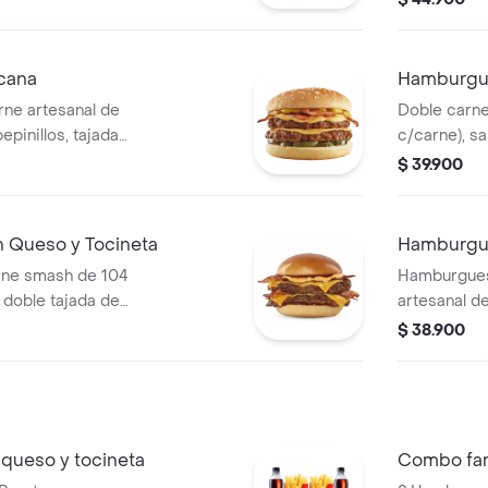
l.
tomate, 1 p
400.
cana
Hamburgu
ne artesanal de
Doble carne
epinillos, tajada
c/carne), sa
dar, tocineta en
cheddar, ceb
$ 39.900
y tocineta.
Queso y Tocineta
Hamburgue
ne smash de 104
Hamburgues
 doble tajada de
artesanal d
orción de
doble queso
$ 38.900
o cheddar y salsa
salsa presto
queso y tocineta
Combo fam