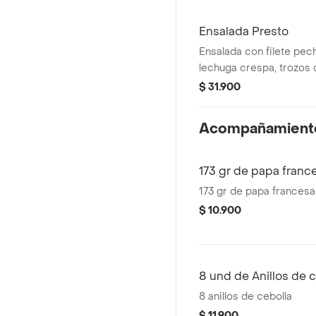
Ensalada Presto
Ensalada con filete pec
lechuga crespa, trozos 
queso mozzarella, cha
$ 31.900
salteados a la plancha,
aderezo césar.
Acompañamient
173 gr de papa franc
173 gr de papa francesa
$ 10.900
8 und de Anillos de 
8 anillos de cebolla
$ 11.900