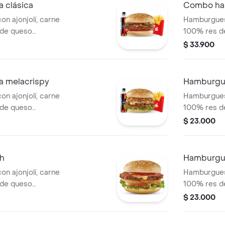
 clásica
Combo ha
n ajonjolí, carne
Hamburguesa
 de queso
100% res de
e y mostaza, con
cheddar, cru
$ 33.900
 tomate y cuadritos
tocineta, le
a con papas
tomate. Ac
salsa Presto y
pequeñas, u
 melacrispy
Hamburgue
bebida de 
n ajonjolí, carne
Hamburguesa
 de queso
100% res de
de cebolla:
cheddar, sa
$ 23.000
, lechuga y la
los clásicos
to. Acompañada con
de cebolla.
pa de salsa
h
Hamburgu
ml.
n ajonjolí, carne
Hamburguesa
 de queso
100% res de
los de cebolla,
cheddar, co
$ 23.000
e y salsa de
caramelizada
tradicional 