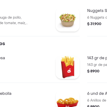
Nuggets S
huga de pollo,
6 Nuggets d
de tomate, maíz,
$ 31.900
mpiñones
 huevo cocido y
os
esa
143 gr de 
143 gr de p
$ 8900
cebolla
6 und de A
6 Anillos de
$ 9900