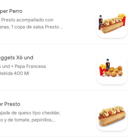
er Perro
r Presto acompañado con
nas, 1 copa de salsa Presto y
400 ml
ggets X6 und
 und + Papa Francesa
Bebida 400 Ml
r Presto
tajada de queso tipo cheddar,
o y de tomate, pepinillos,
apa perro