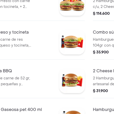
Presto con carne
2 Hamburgu
n tocineta, + 2
c/u, 2 Chee
idas pet 400ml.
grandes y 
$ 114.600
so y tocineta
Combo súp
carne de res
Hamburgues
queso y tocineta,
104gr con q
de salsa Presto y
de salsa Pr
$ 35.900
a BBQ
2 Cheese 
 carne de 52 gr,
2 Hamburgu
 pequeñas y
artesanal de
pepinillos, 
$ 31.900
mostaza ac
ml.
Gaseosa pet 400 ml
Hamburgue