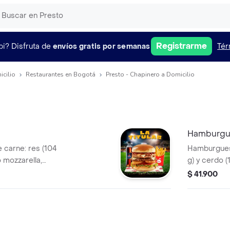
Registrarme
pi?
Disfruta de
envíos gratis por semanas
Tér
icilio
Restaurantes en Bogotá
Presto - Chapinero a Domicilio
Hamburgue
carne: res (104
Hamburguesa
o mozzarella,
g) y cerdo (
de Bary: mayonesa
tocineta, s
$ 41.900
 mostaza. Anillos
ahumada co
chuga crespa, pan
de cebolla,
brioche.