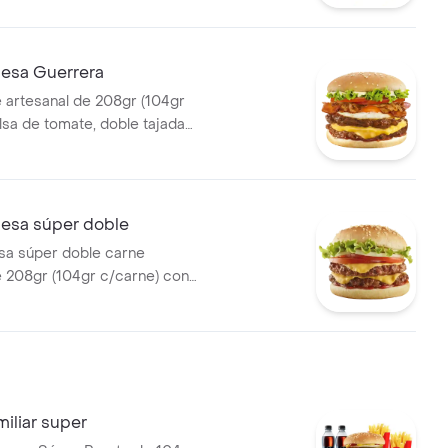
apas medianas, 1 gaseosa
esa Guerrera
 artesanal de 208gr (104gr
lsa de tomate, doble tajada
olla grillé, tomate, huevo frito
sa súper doble
a súper doble carne
e 208gr (104gr c/carne) con
, cebolla, tomate, lechuga,
 y salsa de tomate.
iliar super