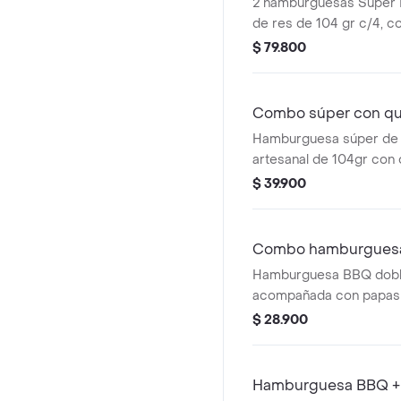
2 hamburguesas Súper 
de res de 104 gr c/4, co
papas pequeñas y 2 beb
$ 79.800
Combo súper con que
Hamburguesa súper de 
artesanal de 104gr con 
papas pequeñas, 1 copa 
$ 39.900
gaseosa.
Combo hamburgues
Hamburguesa BBQ doble
acompañada con papas
bebida pet de 400 ml.
$ 28.900
Hamburguesa BBQ + 