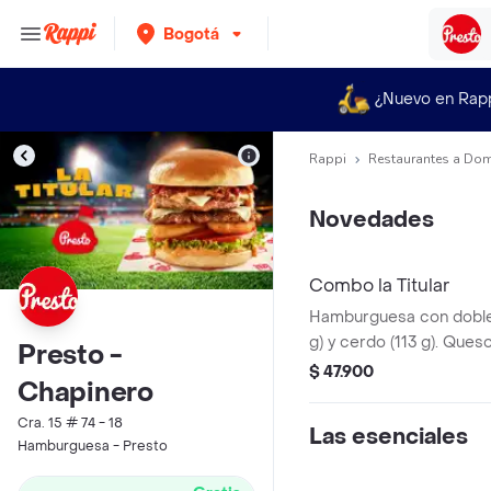
Bogotá
¿Nuevo en Rap
Rappi
Restaurantes a Dom
Novedades
Combo la Titular
Hamburguesa con doble 
g) y cerdo (113 g). Ques
Presto -
tocineta, salsa Master 
$ 47.900
Chapinero
ahumada combinada con
de cebolla, tomate y le
Cra. 15 # 74 - 18
Las esenciales
brioche.
Hamburguesa - Presto