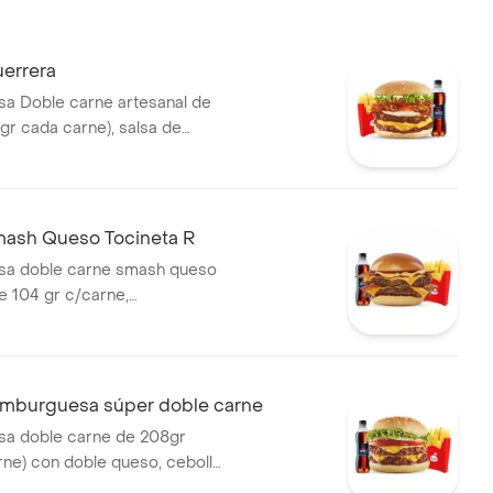
errera
a Doble carne artesanal de
gr cada carne), salsa de
le tajada cheddar, cebolla
e, huevo frito y tocineta,
na, 1 copa de salsa Presto y
 ml
ash Queso Tocineta R
a doble carne smash queso
e 104 gr c/carne,
 con papas medianas y
de 400 ml
burguesa súper doble carne
a doble carne de 208gr
rne) con doble queso, cebolla,
uga, salsa presto y de