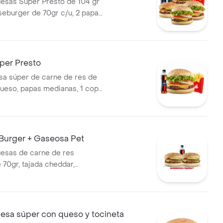
esas Súper Presto de 104 gr
seburger de 70gr c/u, 2 papas
2 gaseosas 400 ml
er Presto
a súper de carne de res de
ueso, papas medianas, 1 copa
esto y gaseosa 400 ml.
Burger + Gaseosa Pet
esas de carne de res
 70gr, tajada cheddar,
cebolla, salsa de tomate y salsa
ompañadas de 1 bebida 400
sa súper con queso y tocineta