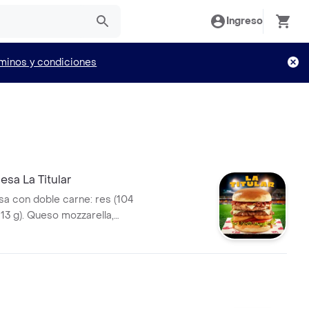
Ingreso
minos y condiciones
sa La Titular
 con doble carne: res (104
113 g). Queso mozzarella,
alsa Master de Bary: mayonesa
mbinada con mostaza. Anillos
 tomate y lechuga crespa, pan