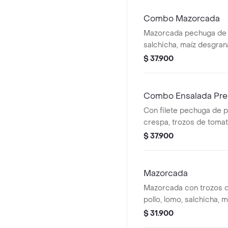
Combo Mazorcada
Mazorcada pechuga de p
salchicha, maíz desgra
mozzarella, papa frances
$ 37.900
aderezo cheddar, salsa 
400 ml.
Combo Ensalada Pre
Con filete pechuga de p
crespa, trozos de tomat
mozzarella, champiñones
$ 37.900
plancha, huevo cocido y
Bebida de 400 ml
Mazorcada
Mazorcada con trozos 
pollo, lomo, salchicha, 
queso mozzarella, papa
$ 31.900
fósforo, aderezo chedda