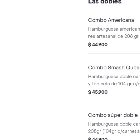
Las dobles
Combo Americana
Hamburguesa americana
res artesanal de 208 gr 
con papas medianas, 1 
$ 44.900
presto y bebida 400 ml.
Combo Smash Queso
Hamburguesa doble ca
y Tocineta de 104 gr c/
acompañada con papas
$ 45.900
bebida pet de 400 ml
Combo súper doble
Hamburguesa doble car
208gr (104gr c/carne)
unas papas medianas, 1
$ 44.900