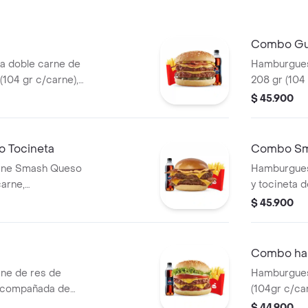
Combo Gu
 doble carne de
Hamburgues
(104 gr c/carne),
208 gr (104 
copa de salsa
tomate, dob
$ 45.900
grillé, tomat
papas media
bebida 400
 Tocineta
Combo Sm
rne Smash Queso
Hamburgues
carne,
y tocineta d
 medianas y
acompañada
$ 45.900
bebida pet 
Combo ham
ne de res de
Hamburgues
 acompañada de
(104gr c/ca
 copa de salsa
tomate, lech
$ 44.900