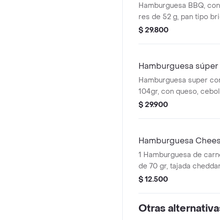
Hamburguesa BBQ, con 
res de 52 g, pan tipo br
queso cheddar, tomate, 
$ 29.800
con salsa bbq y salsa p
pet 400 ml
Hamburguesa súper 
Hamburguesa super con
104gr, con queso, ceboll
lechuga, salsa presto y 
$ 29.900
Hamburguesa Chee
1 Hamburguesa de carne
de 70 gr, tajada cheddar,
cebolla, salsa de tomate
$ 12.500
Otras alternativa