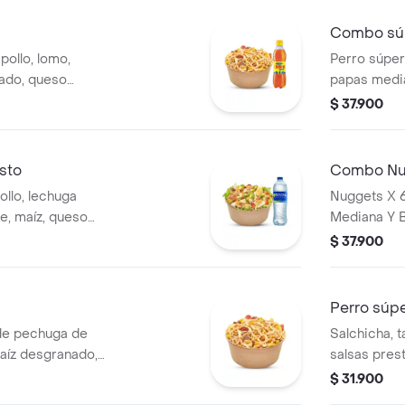
Combo súp
ollo, lomo,
Perro súpe
nado, queso
papas media
a y fósforo,
bebida de 
$ 37.900
Presto, 1 gaseosa
sto
Combo Nu
ollo, lechuga
Nuggets X 6
e, maíz, queso
Mediana Y 
 salteados a la
$ 37.900
 aderezo césar, 1
Perro súpe
de pechuga de
Salchicha, 
maíz desgranado,
salsas prest
 francesa y papa
cebolla y p
$ 31.900
r y salsa Presto.