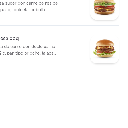
a súper con carne de res de
ueso, tocineta, cebolla,
uga, salsa presto y salsa de
esa bbq
a de carne con doble carne
 g, pan tipo brioche, tajada
eddar, tomate, cebolla y
 salsa BBQ y salsa Presto.