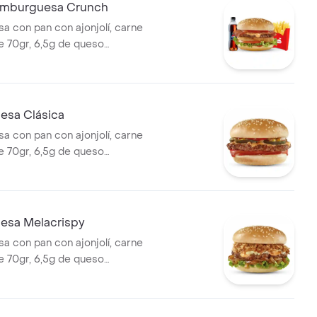
mburguesa Crunch
 con pan con ajonjolí, carne
 70gr, 6,5g de queso
jientes anillos de cebolla,
chuga, tomate y salsa de
ompañada con papas
na copa de salsa Presto y
sa Clásica
400ml.
 con pan con ajonjolí, carne
 70gr, 6,5g de queso
lsa de tomate y mostaza, con
 pepinillos, tomate y cuadritos
esa Melacrispy
 con pan con ajonjolí, carne
 70gr, 6,5g de queso
n dos tipos de cebolla:
 y crujiente, lechuga y la
salsa Presto.