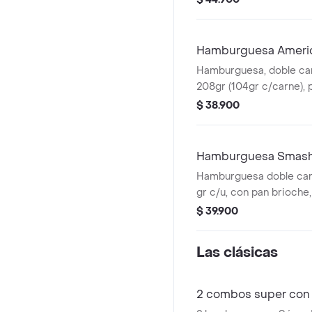
presto y 1 bebida 400 m
Hamburguesa Ameri
Hamburguesa, doble car
208gr (104gr c/carne), p
cheddar y aderezo ched
$ 38.900
tiras y mostaza
Hamburguesa Smash 
Hamburguesa doble car
gr c/u, con pan brioche,
queso cheddar, doble p
$ 39.900
tocineta, salsa de ques
BBQ.
Las clásicas
2 combos super con 