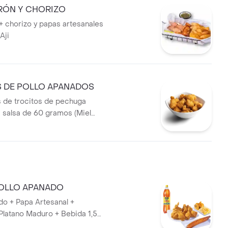
RÓN Y CHORIZO
+ chorizo y papas artesanales
Aji
 DE POLLO APANADOS
 de trocitos de pechuga
1 salsa de 60 gramos (Miel
BBQ).
POLLO APANADO
do + Papa Artesanal +
Platano Maduro + Bebida 1,5