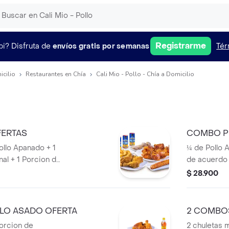
Registrarme
pi?
Disfruta de
envíos gratis por semanas
Tér
icilio
Restaurantes en Chía
Cali Mio - Pollo - Chía a Domicilio
ERTAS
COMBO P
ollo Apanado + 1
¼ de Pollo 
al + 1 Porcion de
de acuerdo 
 Maduro + 3
venta),1 Ac
$ 28.900
o Dos papas
LO ASADO OFERTA
2 COMBOS
porcion de
2 chuletas 