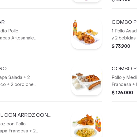
AR
COMBO P
dio Pollo
1 Pollo Asa
apas Artesanales
y 2 bebidas 
$ 73.900
NO
COMBO P
apa Salada + 2
Pollo y Med
nco + 2 porciones
Francesa + 
o + Bebida 1,5 lts.
+ 1 bebida 1,
$ 126.000
AL CON ARROZ CON
oz con Pollo
apa Francesa + 2