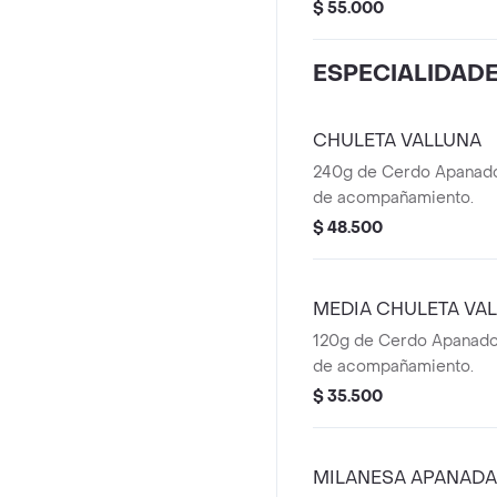
bebidas personales.
$ 55.000
ESPECIALIDAD
CHULETA VALLUNA
240g de Cerdo Apanado
de acompañamiento.
$ 48.500
MEDIA CHULETA VA
120g de Cerdo Apanado
de acompañamiento.
$ 35.500
MILANESA APANADA