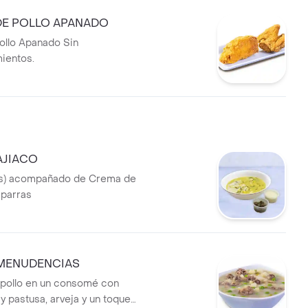
DE POLLO APANADO
ollo Apanado Sin
ientos.
AJIACO
s) acompañado de Crema de
aparras
 MENUDENCIAS
 pollo en un consomé con
 y pastusa, arveja y un toque