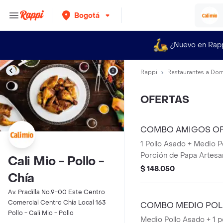
Bogotá
¿Nuevo en Rap
Rappi
Restaurantes a Dom
OFERTAS
COMBO AMIGOS OF
1 Pollo Asado + Medio P
Porción de Papa Artesan
Cali Mio - Pollo -
Papa Salada + 1 Plátano
$ 148.050
Chía
Refajos
Av. Pradilla No.9-00 Este Centro
Comercial Centro Chía Local 163
COMBO MEDIO POL
Pollo - Cali Mio - Pollo
Medio Pollo Asado + 1 