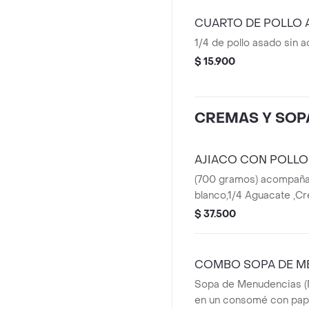
CUARTO DE POLLO
1/4 de pollo asado sin
$ 15.900
CREMAS Y SOP
AJIACO CON POLLO
(700 gramos) acompaña
blanco,1/4 Aguacate ,C
Alcaparras
$ 37.500
COMBO SOPA DE M
Sopa de Menudencias (M
en un consomé con papa