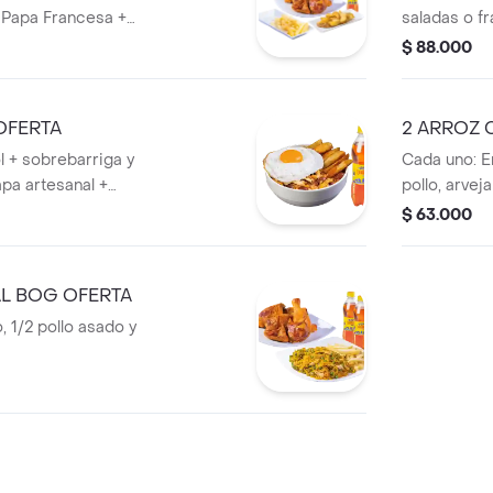
 Papa Francesa +
saladas o f
personales.
$ 88.000
OFERTA
2 ARROZ 
ol + sobrebarriga y
Cada uno: En
apa artesanal +
pollo, arvej
rsonal
francesa.
$ 63.000
L BOG OFERTA
 1/2 pollo asado y