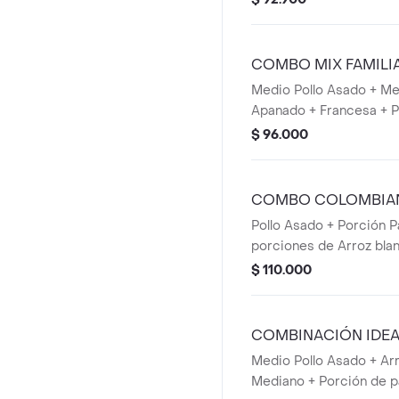
COMBO MIX FAMILI
Medio Pollo Asado + Me
Apanado + Francesa + P
+ Bebida 1,5 lts.
$ 96.000
COMBO COLOMBIA
Pollo Asado + Porción P
porciones de Arroz bla
de frijol + plátano Madur
$ 110.000
COMBINACIÓN IDE
POLLO
Medio Pollo Asado + Arr
Mediano + Porción de p