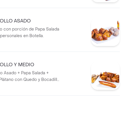
OLLO ASADO
do con porción de Papa Salada
personales en Botella.
OLLO Y MEDIO
io Asado + Papa Salada +
Plátano con Quedo y Bocadillo
5 lts.