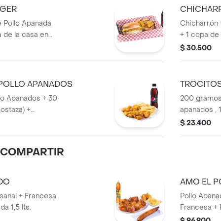
RGER
CHICHAR
 Pollo Apanada,
Chicharrón 
a de la casa en
+ 1 copa de 
do de papas
$ 30.500
rsona.
POLLO APANADOS
TROCITOS
llo Apanados + 30
200 gramos
ostaza) +
apanados , 
nal+ Bebida
mostaza o 
$ 23.400
 COMPARTIR
DO
AMO EL 
sanal + Francesa
Pollo Apana
a 1,5 lts.
Francesa + 
lts.
$ 96.900