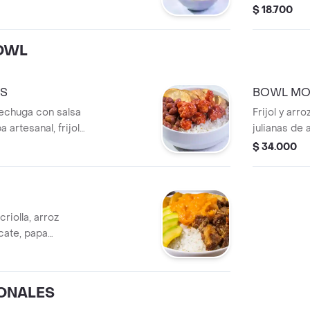
lantro) + 1/4 de
de cilantro.
$ 18.700
 de arroz blanco
n botella.
OWL
OS
BOWL MO
echuga con salsa
Frijol y arr
 artesanal, frijol
julianas de
da personal.
crocante, c
$ 34.000
bebida pers
riolla, arroz
cate, papa
nal.
ONALES