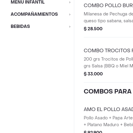
MENÚ INFANTIL
COMBO POLLO BU
Milanesa de Pechuga de
ACOMPAÑAMIENTOS
queso tipo sabana, sals
BEBIDAS
Pan de Papa, acompaña
$ 28.500
artesanales y bebida pe
COMBO TROCITOS 
200 grs Trocitos de Po
grs Salsa (BBQ o Miel M
Francesa o Papa Artesa
$ 33.000
personal en botella.
COMBOS PARA
AMO EL POLLO ASA
Pollo Asado + Papa Arte
+ Platano Maduro + Bebid
$ 92.900