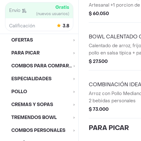
Artesanal +1 porcion de
Gratis
Envío
1 Bebida Personal.
$ 60.050
(nuevos usuarios)
Calificación
3.8
BOWL CALENTADO 
OFERTAS
Calentado de arroz, frij
PARA PICAR
pollo en salsa típica + p
huevo frito + bebida pe
$ 27.500
COMBOS PARA COMPARTIR
ESPECIALIDADES
COMBINACIÓN IDEA
POLLO
Arroz con Pollo Mediano,
2 bebidas personales
CREMAS Y SOPAS
$ 73.000
TREMENDOS BOWL
PARA PICAR
COMBOS PERSONALES