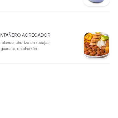
NTAÑERO AGREGADOR
oz blanco, chorizo en rodajas,
 aguacate, chicharrón
ubos de plátano maduro, con
onal.