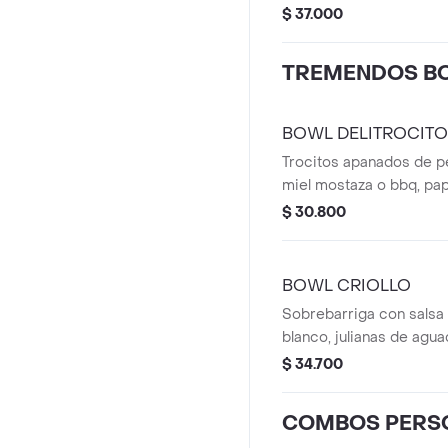
+ arveja y un toque de ci
$ 37.000
Pollo Asado + 1 Porción
LBR + Bebida personal e
TREMENDOS B
BOWL DELITROCIT
Trocitos apanados de p
miel mostaza o bbq, papa
y arroz blanco, con bebi
$ 30.800
BOWL CRIOLLO
Sobrebarriga con salsa c
blanco, julianas de agua
artesanal y bebida perso
$ 34.700
COMBOS PERS