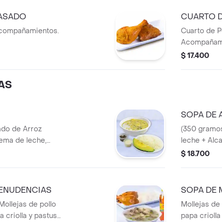
 ASADO
CUARTO 
 acompañamientos.
Cuarto de P
Acompañam
$ 17.400
AS
SOPA DE 
do de Arroz
(350 gramo
rema de leche,
leche + Alc
$ 18.700
ENUDENCIAS
SOPA DE
ollejas de pollo
Mollejas de
 criolla y pastusa
papa criolla