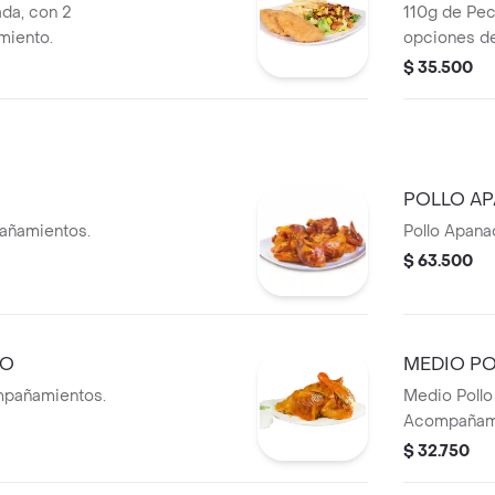
da, con 2
110g de Pec
miento.
opciones d
$ 35.500
POLLO A
pañamientos.
Pollo Apan
$ 63.500
DO
MEDIO P
ompañamientos.
Medio Pollo
Acompañam
$ 32.750