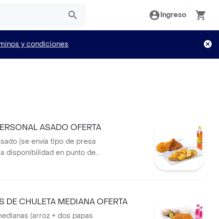
Ingreso
minos y condiciones
ERSONAL ASADO OFERTA
Asado (se envía tipo de presa
a disponibilidad en punto de
ompañamiento (Papa Artesanal
 Saladas), 1 Bebida Personal
 DE CHULETA MEDIANA OFERTA
medianas (arroz + dos papas