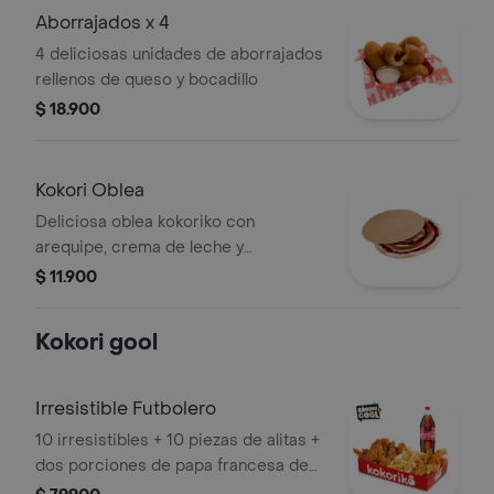
Aborrajados x 4
4 deliciosas unidades de aborrajados
rellenos de queso y bocadillo
$ 18.900
Kokori Oblea
Deliciosa oblea kokoriko con
arequipe, crema de leche y
mermelada de mora.
$ 11.900
Kokori gool
Irresistible Futbolero
10 irresistibles + 10 piezas de alitas +
dos porciones de papa francesa de
80 gr + ensalada kokoriko y salsas