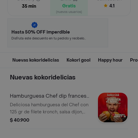
Gratis
4.1
35 min
(nuevos usuarios)
Hasta 50% OFF imperdible
Disfruta este descuento en tu pedido y recíbelo
en minutos.
Nuevas kokoridelicias
Kokori gool
Happy hour
Pro
Nuevas kokoridelicias
Hamburguesa Chef dip frances
Kombo
Deliciosa hamburguesa del Chef con
125 gr de filete kronch, salsa dijon,
queso doble crema, vegetales
$ 40.900
frescos, acompañada de 1 porc de
papa a la francesa y bebida