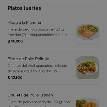
Platos fuertes
Filete a la Plancha
Filete de pechuga asada de 120 gr
con dos (2) acompanamientos de tu
eleccion.
$ 40.900
Filete de Pollo Relleno
2 filetes del chef apanados, rellenos
de jamon y queso, con dos (2)
acompanamientos de tu eleccion y 20
$ 43.900
g salsa miel mostaza
Chuleta de Pollo Kronch
Filete de pollo apanado de 180 gr con