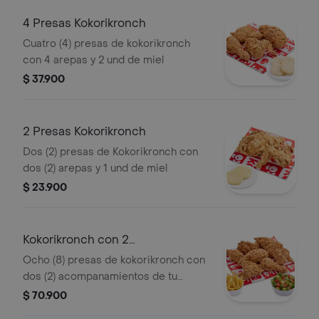
4 Presas Kokorikronch
Cuatro (4) presas de kokorikronch
con 4 arepas y 2 und de miel
$ 37.900
2 Presas Kokorikronch
Dos (2) presas de Kokorikronch con
dos (2) arepas y 1 und de miel
$ 23.900
Kokorikronch con 2
acompanamientos
Ocho (8) presas de kokorikronch con
dos (2) acompanamientos de tu
eleccion y 4 und de miel
$ 70.900