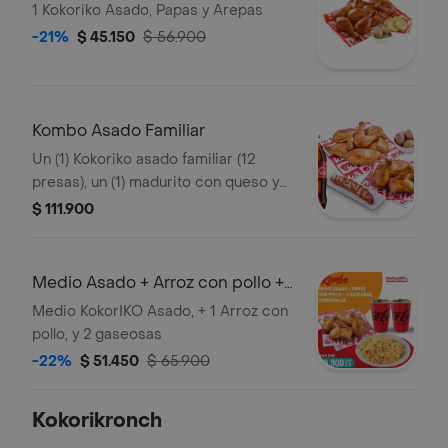
arepa
1 Kokoriko Asado, Papas y Arepas
-21%
$ 45.150
$ 56.900
Kombo Asado Familiar
Un (1) Kokoriko asado familiar (12
presas), un (1) madurito con queso y
bocadillo, dos (2) porciones de papa
$ 111.900
salada y una (1) Coca cola 1.5lt
Medio Asado + Arroz con pollo +
2 gas
Medio KokorIKO Asado, + 1 Arroz con
pollo, y 2 gaseosas
-22%
$ 51.450
$ 65.900
Kokorikronch