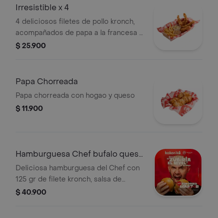
Irresistible x 4
4 deliciosos filetes de pollo kronch,
acompañados de papa a la francesa o
papa de la casa, mas ensalada
$ 25.900
kokoriko, salsa kokoriko y una segunda
opcion de salsa a tu eleccion
Papa Chorreada
Papa chorreada con hogao y queso
$ 11.900
Hamburguesa Chef bufalo queso
azul Kombo
Deliciosa hamburguesa del Chef con
125 gr de filete kronch, salsa de
queso azul, vegetales frescos,
$ 40.900
acompañada de 1 porc de papa a la
francesa y bebida