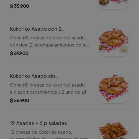
saladas y 1 und de aji
$ 35.900
Kokoriko Asado con 2
acompanamientos
Ocho (8) presas de kokoriko asado
con dos (2) acompanamientos de tu
eleccion y 2 und de aji
$ 69.900
Kokoriko Asado sin
acompanamientos
Ocho (8) presas de kokoriko asado
sin acompanamientos y 2 und de aji
$ 56.900
12 Asadas + 6 p saladas
12 presas de Kokoriko asado,