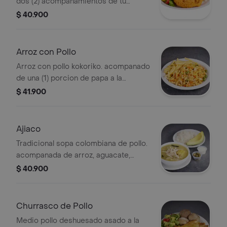
dos (2) acompanamientos de tu
eleccion y 20 g salsa miel mostaza
$ 40.900
Arroz con Pollo
Arroz con pollo kokoriko. acompanado
de una (1) porcion de papa a la
francesa y 1 und de salsa de tomate
$ 41.900
Ajiaco
Tradicional sopa colombiana de pollo.
acompanada de arroz, aguacate,
crema de leche y alcaparras.
$ 40.900
Churrasco de Pollo
Medio pollo deshuesado asado a la