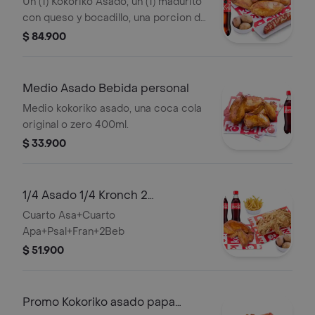
Un (1) Kokoriko Asado, un (1) madurito
con queso y bocadillo, una porcion de
tres (3) papas saladas, una (1) Coca-
$ 84.900
Cola 1,5lt y aji
Medio Asado Bebida personal
Medio kokoriko asado, una coca cola
original o zero 400ml.
$ 33.900
1/4 Asado 1/4 Kronch 2
Acompañamientos
Cuarto Asa+Cuarto
Apa+Psal+Fran+2Beb
$ 51.900
Promo Kokoriko asado papa