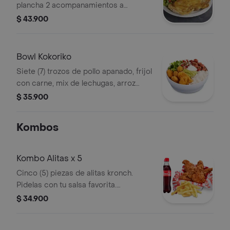
plancha 2 acompanamientos a
eleccion
$ 43.900
Bowl Kokoriko
Siete (7) trozos de pollo apanado, frijol
con carne, mix de lechugas, arroz
blanco; acompañados de pico de
$ 35.900
gallo, guacamole y sour cream.
Kombos
Kombo Alitas x 5
Cinco (5) piezas de alitas kronch.
Pidelas con tu salsa favorita.
acompanadas de media porcion de
$ 34.900
papa francesa y una (1) Coca Cola de
400 ml.