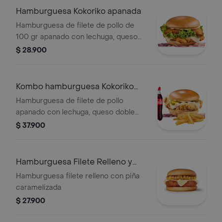
Hamburguesa Kokoriko apanada
Hamburguesa de filete de pollo de
100 gr apanado con lechuga, queso
doble crema, maduritos y 1 salsa de tu
$ 28.900
eleccion.
Kombo hamburguesa Kokoriko
apanada
Hamburguesa de filete de pollo
apanado con lechuga, queso doble
crema, maduritos y salsa
$ 37.900
acompanado de papa a eleccion y
una (1) Coca Cola de 400ml.
Hamburguesa Filete Relleno y
pina
Hamburguesa filete relleno con piña
caramelizada
$ 27.900