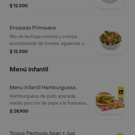
mayonesa de la casa.
$ 12.500
Ensalada Primavera
Mix de lechuga romana y crespa,
acompanada de tomate, aguacate y
cilantro.
$ 12.500
Menú infantil
Menu Infantil Hamburguesa
apanada
Hamburguesa de pollo apanada,
media porción de papa a la francesa,
una Coca cola 400ml, un juguete o
$ 28.900
vasito de helado y 1 und salsa de
tomate
Trozos Pechuga Apan + Jug