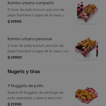
Kombo urbano compartir
11 tiras de pollo kronch, porcion de
papa francesa o papa de la casa y
dos bebidas a eleccion.
$ 47.900
Kombo urbano personal
6 tiras de pollo kronch, porcion de
papa francesa o papa de la casa y una
bebidas a eleccion
$ 29.900
Nugets y tiras
9 Nuggets de pollo
Nueve (9) Nuggets de pechuga de
pollo apanados y salsa a eleccion
$ 21.900