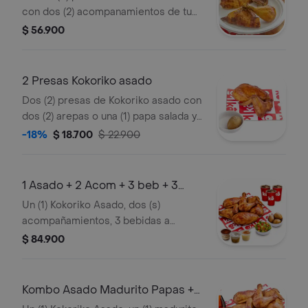
con dos (2) acompanamientos de tu
eleccion, una (1) Coca Cola 400 ml y 1
$ 56.900
und de aji
2 Presas Kokoriko asado
Dos (2) presas de Kokoriko asado con
dos (2) arepas o una (1) papa salada y 1
und de aji
-18%
$ 18.700
$ 22.900
1 Asado + 2 Acom + 3 beb + 3
post
Un (1) Kokoriko Asado, dos (s)
acompañamientos, 3 bebidas a
elección y 3 postres
$ 84.900
Kombo Asado Madurito Papas +
gaseosa 1