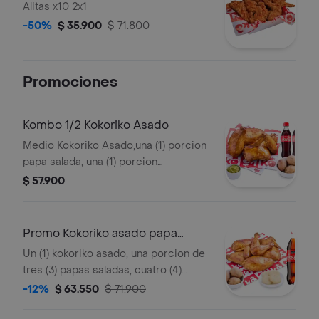
Alitas x10 2x1
-50%
$ 35.900
$ 71.800
Promociones
Kombo 1/2 Kokoriko Asado
Medio Kokoriko Asado,una (1) porcion
papa salada, una (1) porcion
guacamole y dos (2) Coca cola 400ml
$ 57.900
Promo Kokoriko asado papa
arepa y Coca
Un (1) kokoriko asado, una porcion de
tres (3) papas saladas, cuatro (4)
arepas, 3 und de aji y una (1) Coca
-12%
$ 63.550
$ 71.900
cola 1,5lt