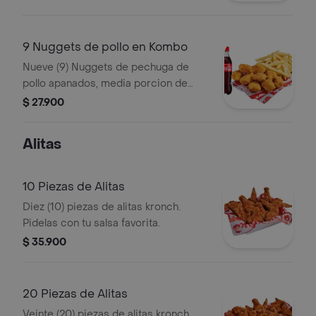
9 Nuggets de pollo en Kombo
Nueve (9) Nuggets de pechuga de
pollo apanados, media porcion de
papa a la francesa, una (1) Coca Cola
$ 27.900
de 400ml y 1 salsa a eleccion
Alitas
10 Piezas de Alitas
Diez (10) piezas de alitas kronch.
Pidelas con tu salsa favorita.
$ 35.900
20 Piezas de Alitas
Veinte (20) piezas de alitas kronch.