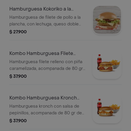
Hamburguesa Kokoriko a la
plancha
Hamburguesa de filete de pollo a la
plancha, con lechuga, queso doble
crema, maduritos y 1 salsa de tu
$ 27.900
eleccion.
Kombo Hamburguesa Filete
Relleno y pina
Hamburguesa filete relleno con piña
caramelizada, acompanada de 80 gr
de papas a la francesa y gaseosa de
$ 37.900
400 ml
Kombo Hamburguesa Kronch
con Pepinillo
Hamburguesa kronch con salsa de
pepinillos, acompanada de 80 gr de
papas a la francesa y gaseosa de 400
$ 37.900
ml