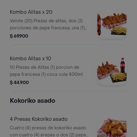
Kombo Alitas x 20
Veinte (20) Piezas de alitas, dos (2)
porciones de papa francesa, una (1)
Coca cola 1.5 lt,1 opción salsa alitas y
$ 69.900
2 und de salsa de tomate
Kombo Alitas x 10
10 Piezas de Alitas (1) porcion de
papa francesa (1) coca cola 400ml
$ 44.900
Kokoriko asado
4 Presas Kokoriko asado
Cuatro (4) presas de kokoriko asado
con cuatro (4) arepas o dos (2) papas