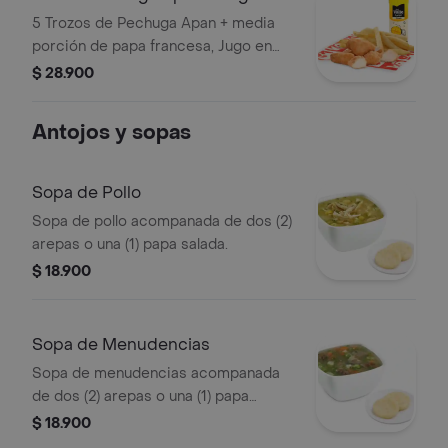
5 Trozos de Pechuga Apan + media
porción de papa francesa, Jugo en
caja o coca cola, 1 juguete de
$ 28.900
temporada, o vasito de helado, y 1 und
de salsa de tomate.
Antojos y sopas
Sopa de Pollo
Sopa de pollo acompanada de dos (2)
arepas o una (1) papa salada.
$ 18.900
Sopa de Menudencias
Sopa de menudencias acompanada
de dos (2) arepas o una (1) papa
salada.
$ 18.900