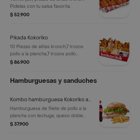
Pidelas con tu salsa favorita.
$ 52.900
Pikada Kokoriko
10 Piezas de alitas kronch,7 trozos
pollo a la plancha,7 trozos pollo
apanado,tajadas de maduro,porcion
$ 86.900
arepas y papa de la casa y 1 salsa
bbq, 1 salsa sanduche, 1
Hamburguesas y sanduches
Kombo hamburguesa Kokoriko a
la plancha
Hamburguesa de filete de pollo a la
plancha con lechuga, queso doble
crema, maduritos y salsa
$ 37.900
acompanado de papa a eleccion y
una (1) Coca Cola de 400ml.