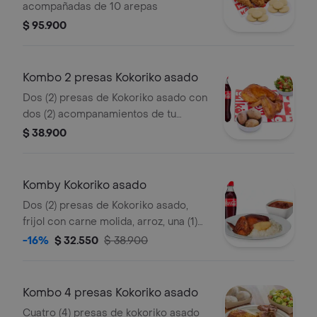
acompañadas de 10 arepas
$ 95.900
Kombo 2 presas Kokoriko asado
Dos (2) presas de Kokoriko asado con
dos (2) acompanamientos de tu
eleccion, una (1) Coca Cola 400 ml y 1
$ 38.900
und de aji
Komby Kokoriko asado
Dos (2) presas de Kokoriko asado,
frijol con carne molida, arroz, una (1)
arepa, una (1) Coca Cola 400 ml y 1
-16%
$ 32.550
$ 38.900
und de aji
Kombo 4 presas Kokoriko asado
Cuatro (4) presas de kokoriko asado