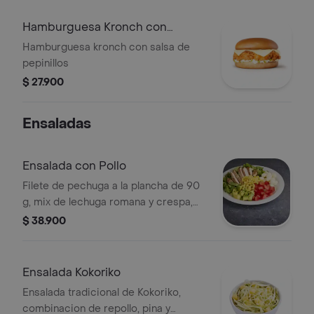
Hamburguesa Kronch con
Pepinillo
Hamburguesa kronch con salsa de
pepinillos
$ 27.900
Ensaladas
Ensalada con Pollo
Filete de pechuga a la plancha de 90
g, mix de lechuga romana y crespa,
tomate, queso mozzarella, maiz dulce,
$ 38.900
aguacate, cilantro y vinagreta.
Ensalada Kokoriko
Ensalada tradicional de Kokoriko,
combinacion de repollo, pina y