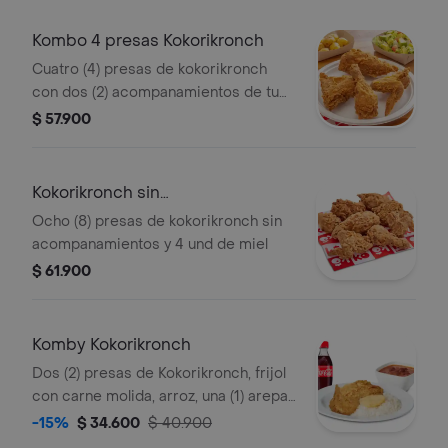
Kombo 4 presas Kokorikronch
Cuatro (4) presas de kokorikronch
con dos (2) acompanamientos de tu
eleccion y una (1) Coca Cola 400 ml y
$ 57.900
2 und de miel
Kokorikronch sin
acompanamientos
Ocho (8) presas de kokorikronch sin
acompanamientos y 4 und de miel
$ 61.900
Komby Kokorikronch
Dos (2) presas de Kokorikronch, frijol
con carne molida, arroz, una (1) arepa,
una (1) Coca Cola 400 ml y 1 und de
-15%
$ 34.600
$ 40.900
miel