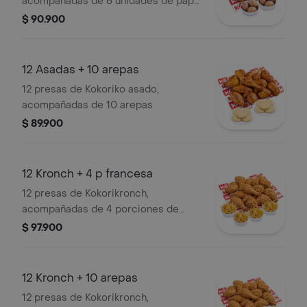
acompañadas de 6 unidades de papa
salada
$ 90.900
12 Asadas + 10 arepas
12 presas de Kokoriko asado,
acompañadas de 10 arepas
$ 89.900
12 Kronch + 4 p francesa
12 presas de Kokorikronch,
acompañadas de 4 porciones de
papa francesa
$ 97.900
12 Kronch + 10 arepas
12 presas de Kokorikronch,