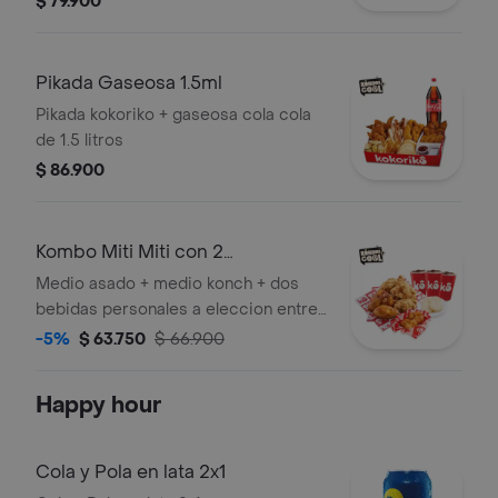
$ 79.900
acompañado de una gaseosa coca
cola de 1,5 litros
Pikada Gaseosa 1.5ml
Pikada kokoriko + gaseosa cola cola
de 1.5 litros
$ 86.900
Kombo Miti Miti con 2
Acompanamientos
Medio asado + medio konch + dos
bebidas personales a eleccion entre:
gaseosa de 400 ml - agua
-5%
$ 63.750
$ 66.900
saborizada, agua mineral, fuze tea
Happy hour
Cola y Pola en lata 2x1