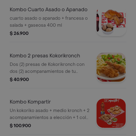
Kombo Cuarto Asado o Apanado
cuarto asado o apanado + francesa o
salada + gaseosa 400 ml
$ 26.900
Kombo 2 presas Kokorikronch
Dos (2) presas de Kokorikronch con
dos (2) acompanamientos de tu
eleccion, una (1) Coca Cola 400 ml y 1
$ 40.900
und de miel
Kombo Kompartir
Un kokoriko asado + medio kronch + 2
acompanamientos a elección + 1 cola
y pola 1.5 Ltros
$ 100.900