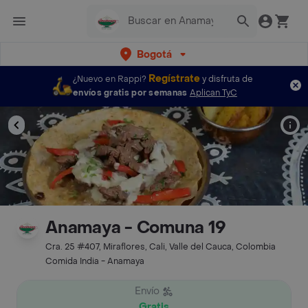
Bogotá
Regístrate
¿Nuevo en Rappi?
y disfruta de
envíos gratis por semanas
Aplican TyC
Anamaya - Comuna 19
Cra. 25 #407, Miraflores, Cali, Valle del Cauca, Colombia
Comida India - Anamaya
Envío
Gratis