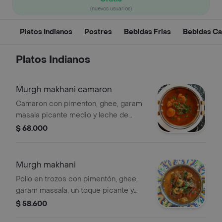
(nuevos usuarios)
Platos Indianos
Postres
Bebidas Frias
Bebidas Ca
Platos Indianos
Murgh makhani camaron
Camaron con pimenton, ghee, garam
masala picante medio y leche de
coco, acompañado de arroz basmati
$ 68.000
aromatizado y tortilla roti
Murgh makhani
Pollo en trozos con pimentón, ghee,
garam massala, un toque picante y
leche de coco, acompañado de arroz
$ 58.600
basmati y roti