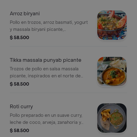
basmati y tortilla roti
Arroz biryani
Pollo en trozos, arroz basmati, yogurt
y massala biryani picante,
acompañado de roti y tomate.
$ 58.500
Tikka massala punyab picante
Trozos de pollo en salsa massala
picante, inspirados en el norte de
India, acompañados de arroz basmati
$ 58.500
y roti.
Roti curry
Pollo preparado en un suave curry,
leche de coco, arveja, zanahoria y
cebolla acompañado de tortilla roti y
$ 58.500
papas.