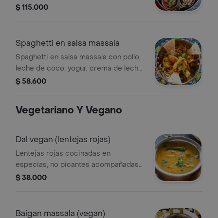
pollo al estilo pesto, kofta (albondigas
$ 115.000
de res) en massala chennai, ensalada
con mango biche. (contiene gluten y
lacteos)
Spaghetti en salsa massala
Spaghetti en salsa massala con pollo,
leche de coco, yogur, crema de leche
y garam masala, acompañado de pan
$ 58.600
plano.
Vegetariano Y Vegano
Dal vegan (lentejas rojas)
Lentejas rojas cocinadas en
especias, no picantes acompañadas
de arroz basmati y roti. (plato vegano).
$ 38.000
Baigan massala (vegan)