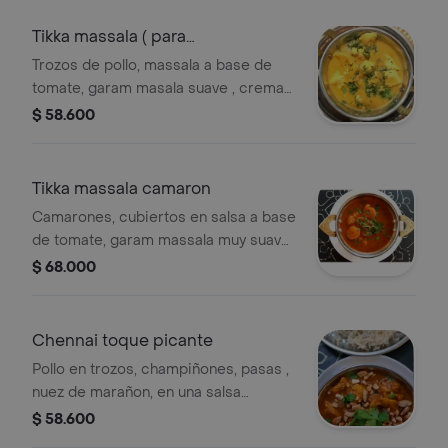
Tikka massala ( para
principiantes)
Trozos de pollo, massala a base de
tomate, garam masala suave , crema
de leche, leche de coco, acompañado
$ 58.600
de arroz basmati .
Tikka massala camaron
Camarones, cubiertos en salsa a base
de tomate, garam massala muy suave
no picante , crema de leche,
$ 68.000
acompañado de arroz basmati
aromatizado y tortilla roti,
Chennai toque picante
Pollo en trozos, champiñones, pasas ,
nuez de marañon, en una salsa
cremosa con yogurt y garam massala
$ 58.600
especial, acompañado de arroz