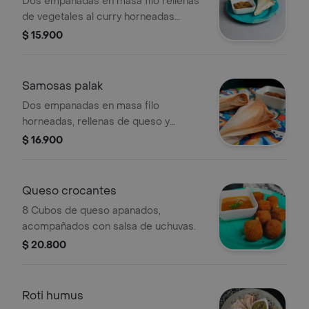
Dos empanadas en masa filo rellenas
de vegetales al curry horneadas
acompañadas de chutney de mango
$ 15.900
Samosas palak
Dos empanadas en masa filo
horneadas, rellenas de queso y
espinaca al curry, acompañadas de
$ 16.900
chutney de mango.
Queso crocantes
8 Cubos de queso apanados,
acompañados con salsa de uchuvas.
$ 20.800
Roti humus