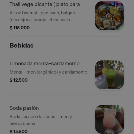
Thali vege picante ( plato para
dos)
Arroz basmati, pan naan, baigan
(berenjena, arveja, el massala
contiene almendras y marañon),
$ 115.000
lentejas rojas, panner (con queso
fresco) gulab (postre).
Bebidas
Limonada menta-cardamomo
Menta, limon (orgánico) y cardamomo
$ 12.500
Soda pasión
Soda, sirope de rosas, limón y
hierbabuena.
$ 13.500