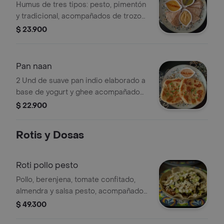
Humus de tres tipos: pesto, pimentón
y tradicional, acompañados de trozos
de roti tostados
$ 23.900
Pan naan
2 Und de suave pan indio elaborado a
base de yogurt y ghee acompañado
de salsa de maní picante
$ 22.900
Rotis y Dosas
Roti pollo pesto
Pollo, berenjena, tomate confitado,
almendra y salsa pesto, acompañado
de papas.
$ 49.300