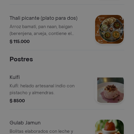
tikka masala de pollo y gulab jamun de
postre.
Thali picante (plato para dos)
Arroz bamati, pan naan, baigan
(berenjena, arveja, contiene el
massala marañón y almendras),
$ 115.000
lentejas rojas, punyab (pollo) y gulab
(postre).
Postres
Kulfi
Kulfi: helado artesanal indio con
pistacho y almendras.
$ 8500
Gulab Jamun
Bolitas elaborados con leche y