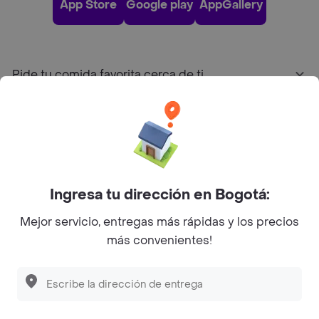
App Store
Google play
AppGallery
Pide tu comida favorita cerca de ti
Categorías
Únete a Rappi
Ingresa tu dirección en Bogotá:
Sobre Rappi
Mejor servicio, entregas más rápidas y los precios
más convenientes!
Facebook
Twitter
Instagram
©
2026
Rappi Inc. All rights reserved.