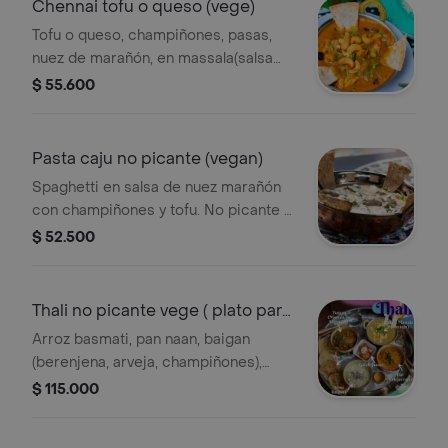
Chennai tofu o queso (vege)
Tofu o queso, champiñones, pasas,
nuez de marañón, en massala(salsa
con yogurt- especias) acompañado
$ 55.600
de arroz basmati y roti.
Pasta caju no picante (vegan)
Spaghetti en salsa de nuez marañón
con champiñones y tofu. No picante y
apto para veganos.
$ 52.500
Thali no picante vege ( plato para
dos)
Arroz basmati, pan naan, baigan
(berenjena, arveja, champiñones),
lentejas rojas, tikka masala con queso,
$ 115.000
gulab jamun (postre).