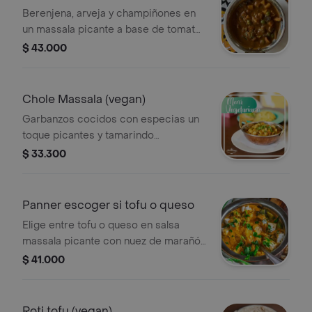
Berenjena, arveja y champiñones en
un massala picante a base de tomate
y especias, acompañado de arroz
$ 43.000
basmati y roti.
Chole Massala (vegan)
Garbanzos cocidos con especias un
toque picantes y tamarindo
acompañados de arroz basmati y roti.
$ 33.300
Panner escoger si tofu o queso
Elige entre tofu o queso en salsa
massala picante con nuez de marañón
y tomate, acompañado de tortilla roti.
$ 41.000
Roti tofu (vegan)