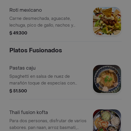
Roti mexicano
Carne desmechada, aguacate,
lechuga, pico de gallo, nachos y
crema agria
$ 49.300
Platos Fusionados
Pastas caju
Spaghetti en salsa de nuez de
marañón toque de especias con
trozos de pollo no picante
$ 51.500
Thali fusion kofta
Para dos personas, disfrutar de varios
sabores. pan naan, arroz basmati,