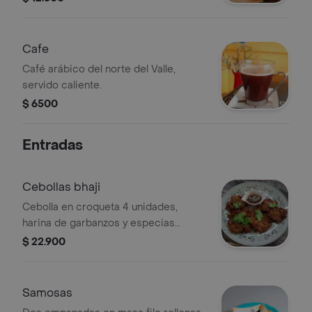
Cafe
Café arábico del norte del Valle,
servido caliente.
$ 6500
Entradas
Cebollas bhaji
Cebolla en croqueta 4 unidades,
harina de garbanzos y especias
indias, acompañadas de salsa de
$ 22.900
tamarindo.
Samosas