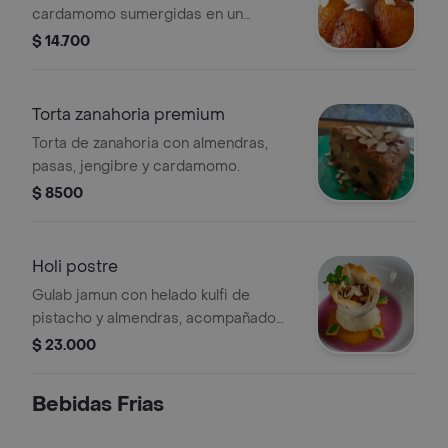
cardamomo sumergidas en un
almíbar de rosas y almendras.
$ 14.700
Torta zanahoria premium
Torta de zanahoria con almendras,
pasas, jengibre y cardamomo.
$ 8500
Holi postre
Gulab jamun con helado kulfi de
pistacho y almendras, acompañado
de sirope de rosas y coulis de mango.
$ 23.000
Bebidas Frias