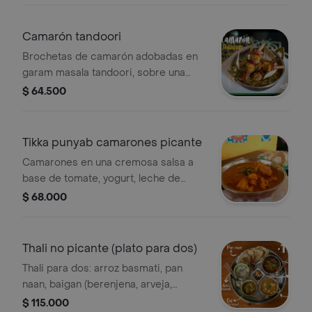
Camarón tandoori
Brochetas de camarón adobadas en
garam masala tandoori, sobre una
cama de pulao de verduras(arroz
$ 64.500
basmati con curry y vegetales) .
Tikka punyab camarones picante
Camarones en una cremosa salsa a
base de tomate, yogurt, leche de
coco y especias acompañado de
$ 68.000
arroz basmati y roti.
Thali no picante (plato para dos)
Thali para dos: arroz basmati, pan
naan, baigan (berenjena, arveja,
champiñones), dal de lentejas rojas,
$ 115.000