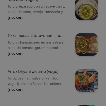
Tofu preparado con un suave curry,
leche de coco, arveja, zanahoria y
cebolla, acompañado de tortilla roti y
$ 55.600
papas.
Tikka massala tofu-cham ( no
picte vege)
Tofu y champiñones en una salsa a
base de tomate, garam massala
suave, crema de leche, acompañado
$ 55.600
de arroz basmati y roti.
Arroz biryani picante (vege)
Arroz basmati, salsa biryani (con
yogurt), champiñones, berenjena,
zanahoria, calabacín y pimentón .
$ 55.600