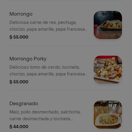
Morrongo
Deliciosa carne de res, pechuga,
chorizo, papa amarilla, papa francesa,
cebolla grillé, queso gratinado y
$ 55.000
rallado. Tamaño a elección.
Morrongo Porky
Delicioso lomo de cerdo, tocineta,
chorizo, papa amarilla, papa francesa,
cebolla grillé, queso gratinado y
$ 55.000
salsas. Tamaño a elección.
Desgranado
Maiz, pollo desmechado, salchicha,
carne desmechada y tocineta.
Tamaño a elección.
$ 44.000