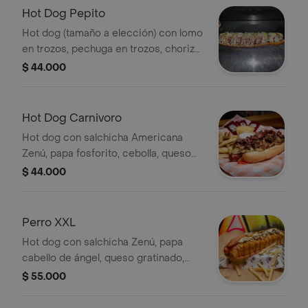
Hot Dog Pepito
Hot dog (tamaño a elección) con lomo
en trozos, pechuga en trozos, chorizo
en trozos, cebolla grillé, tomate,
$ 44.000
queso gratinado y aguacate;
acompañada de papas francesas.
Hot Dog Carnivoro
Hot dog con salchicha Americana
Zenú, papa fosforito, cebolla, queso
gratinado, tocineta, carne
$ 44.000
desmechada o pollo desmechado;
acompañada de papas francesas.
Perro XXL
Hot dog con salchicha Zenú, papa
cabello de ángel, queso gratinado,
tocineta, cebolla y salsas, carne y
$ 55.000
pollo desmechado; acompañado de
papas francesas.