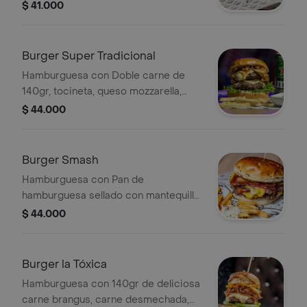
cerdo, tomate, cebolla grille. lechuga,
$ 41.000
queso mozzarella, salsas y pan
brioche; acompañada de papas
francesas.
Burger Super Tradicional
Hamburguesa con Doble carne de
140gr, tocineta, queso mozzarella,
cebolla grille, tomate,lechuga y pan
$ 44.000
brioche; acompañado de papas
francesas.
Burger Smash
Hamburguesa con Pan de
hamburguesa sellado con mantequilla,
doble carne de brangus de 100gr,
$ 44.000
doble queso cheddar, tocineta y pan
brioche; acompañada de papas
francesas.
Burger la Tóxica
Hamburguesa con 140gr de deliciosa
carne brangus, carne desmechada,