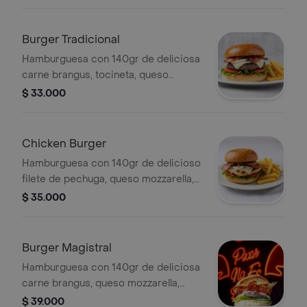
mozzarella,cebolla grillé y pan
brioche; acompañada de papas
francesas.
Burger Tradicional
Hamburguesa con 140gr de deliciosa
carne brangus, tocineta, queso
mozzarella, cebolla grille,
$ 33.000
tomate,lechuga y pan brioche;
acompañada de papas francesas.
Chicken Burger
Hamburguesa con 140gr de delicioso
filete de pechuga, queso mozzarella,
tocineta, lechuga, tomate, cebolla
$ 35.000
grillé y pan brioche; acompañada de
papas francesas.
Burger Magistral
Hamburguesa con 140gr de deliciosa
carne brangus, queso mozzarella,
doble tocineta, aros de cebolla,
$ 39.000