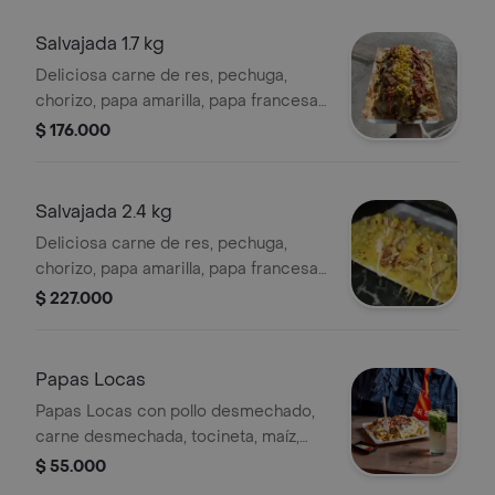
Salvajada 1.7 kg
Deliciosa carne de res, pechuga,
chorizo, papa amarilla, papa francesa,
cebolla grillé, queso mozzarella y
$ 176.000
rallado.
Salvajada 2.4 kg
Deliciosa carne de res, pechuga,
chorizo, papa amarilla, papa francesa,
cebolla grillé, queso mozzarella y
$ 227.000
rallado.
Papas Locas
Papas Locas con pollo desmechado,
carne desmechada, tocineta, maíz,
salchicha, papas a elección y queso.
$ 55.000
Tamaño a elección.