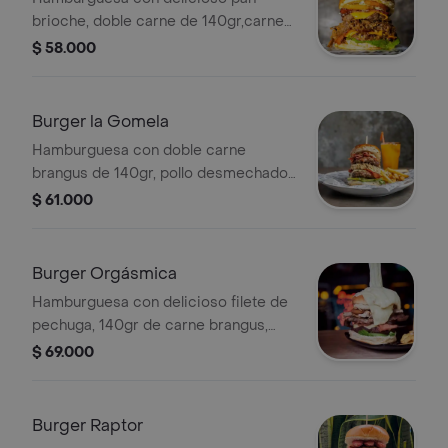
brioche, doble carne de 140gr,carne
desmechada en finos licores, doble
$ 58.000
aros de cebolla, doble queso cheddar,
doble tocineta y cogollo europeo;
acompañada de papas francesas.
Burger la Gomela
Hamburguesa con doble carne
brangus de 140gr, pollo desmechado,
queso mozzarella, mermelada de
$ 61.000
tocineta, tomate, lechuga, cebolla
grille y pan brioche; acompañada de
papas francesas.
Burger Orgásmica
Hamburguesa con delicioso filete de
pechuga, 140gr de carne brangus,
lomo de cerdo, tomate, lechuga,
$ 69.000
cebola grillé, salsas, bañada en queso
fundido, aros de cebolla, pan brioche
y doble tocineta; acompañada de
Burger Raptor
papas francesas.