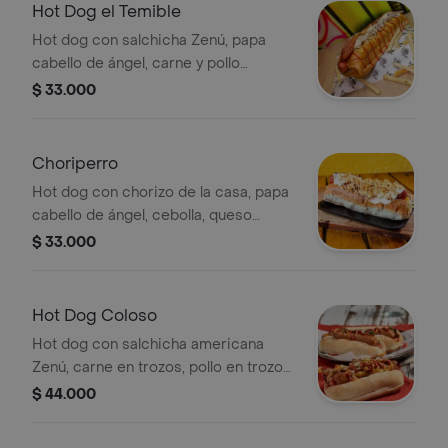
Hot Dog el Temible
Hot dog con salchicha Zenú, papa
cabello de ángel, carne y pollo
desmechado, cebolla, queso
$ 33.000
gratinado y tocineta; acompañada de
papas francesas.
Choriperro
Hot dog con chorizo de la casa, papa
cabello de ángel, cebolla, queso
gratinado y tocineta; acompañada de
$ 33.000
papas francesas.
Hot Dog Coloso
Hot dog con salchicha americana
Zenú, carne en trozos, pollo en trozos,
cebolla grillé, queso gratinado y
$ 44.000
tocineta; acompañada de papas
francesas.