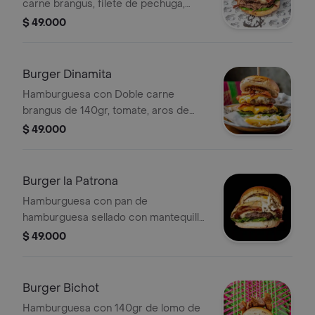
carne brangus, filete de pechuga,
tocineta, carne desmechada,queso
$ 49.000
mozzarella, cebolla grillé, tomate,
lechuga y pan brioche; acompañada
de papas francesas.
Burger Dinamita
Hamburguesa con Doble carne
brangus de 140gr, tomate, aros de
cebolla, doble queso cheddar
$ 49.000
ymozzarella, doble tocineta y
lechuga,pan brioche; acompañada de
papas francesas.
Burger la Patrona
Hamburguesa con pan de
hamburguesa sellado con mantequilla,
doble carne brangus de 100gr, doble
$ 49.000
queso cheddar, tocineta, cebolla
crispi y pan brioche; acompañada de
papas francesas.
Burger Bichot
Hamburguesa con 140gr de lomo de