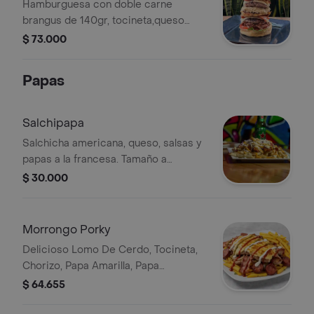
Hamburguesa con doble carne
brangus de 140gr, tocineta,queso
mozzarella, cebolla grillé, tomate,
$ 73.000
lechuga, filete de pechuga, chorizo,
mix de pechuga y carne desmechada,
Papas
y pan brioche; acompañada de papas
francesas.
Salchipapa
Salchicha americana, queso, salsas y
papas a la francesa. Tamaño a
elección.
$ 30.000
Morrongo Porky
Delicioso Lomo De Cerdo, Tocineta,
Chorizo, Papa Amarilla, Papa
Francesa, Cebolla Grille, Queso
$ 64.655
Gratinado, Salsas.