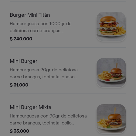
vegetales frescos.
Burger Mini Titán
Hamburguesa con 1000gr de
deliciosa carne brangus,
chorizo,600gr de pollo desmechado,
$ 240.000
tocineta, bañada en queso fundido,
huevo, tomate, lechuga, cebolla grillé y
pan brioche; acompañada de papas
Mini Burger
francesas.
Hamburguesa 90gr de deliciosa
carne brangus, tocineta, queso
mozzarella, tomate, lechuga, cebolla
$ 31.000
grillé y pan brioche; acompañada de
papas francesas.
Mini Burger Mixta
Hamburguesa con 90gr de deliciosa
carne brangus, tocineta, pollo
desmechado, queso
$ 33.000