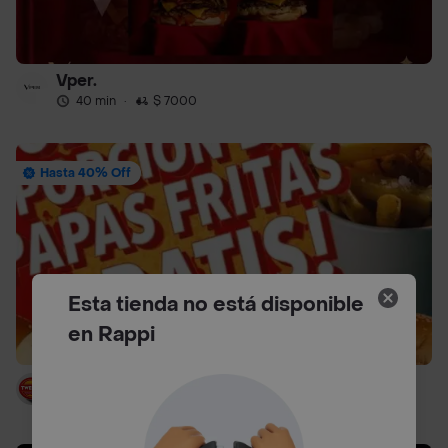
Vper.
40 min
·
$ 7000
Hasta 40% Off
Esta tienda no está disponible
en Rappi
Twenty Burger (usaquén)
35 min
·
$ 7000