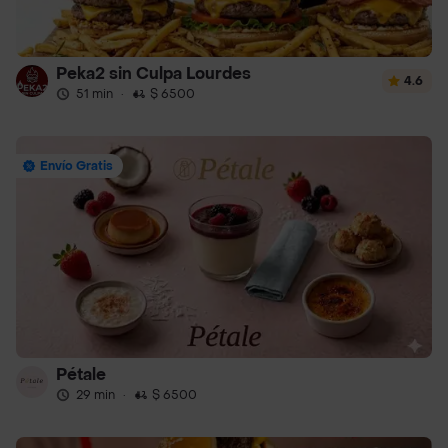
Peka2 sin Culpa Lourdes
4.6
51 min
·
$ 6500
Envío Gratis
Pétale
29 min
·
$ 6500