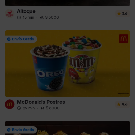
Altoque
3.6
15 min
·
$ 5000
Envío Gratis
McDonald's Postres
4.6
29 min
·
$ 8000
Envío Gratis