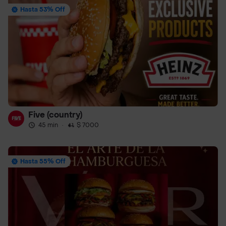
Hasta 53% Off
Five (country)
45 min
·
$ 7000
Hasta 55% Off