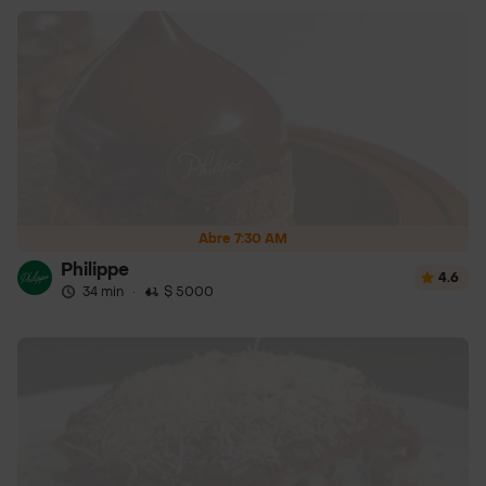
Abre 7:30 AM
Philippe
4.6
34 min
·
$ 5000