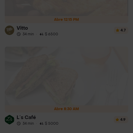
Abre 12:15 PM
Vitto
4.7
34 min
·
$ 6500
Abre 8:30 AM
L´s Café
4.9
34 min
·
$ 5000