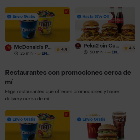
Envío Gratis
Hasta 37% Off
Peka2 sin Culpa Lourdes
McDonald's Postres
4.3
4.4
50 min
·
ENVÍO GRATIS
25 min
·
ENVÍO GRATIS
Restaurantes con promociones cerca de
mí
Elige restaurantes que ofrecen promociones y hacen
delivery cerca de mí
Envío Gratis
Envío Gratis