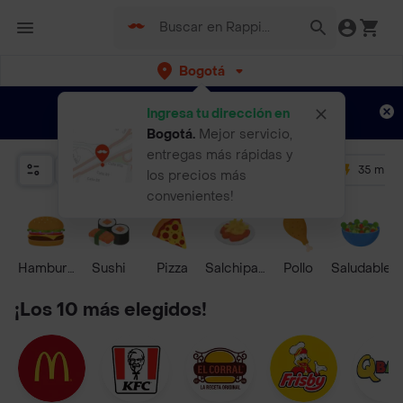
Bogotá
Regístrate
¿Nuevo en Rappi?
y disfruta de
Ingresa tu dirección en
envíos gratis por semanas
Aplican TyC
Bogotá
.
Mejor servicio,
entregas más rápidas y
Relevancia
Promos
+ 4.5
35 mins
los precios más
convenientes!
Hamburguesa
Sushi
Pizza
Salchipapas
Pollo
Saludable
¡Los 10 más elegidos!