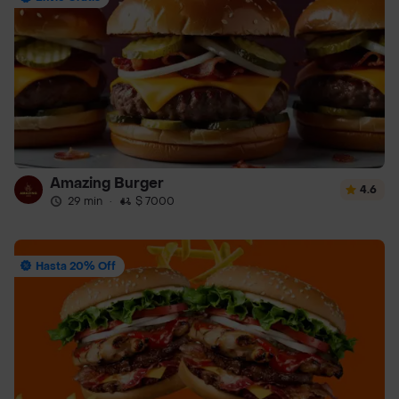
Amazing Burger
4.6
29 min
·
$ 7000
Hasta 20% Off