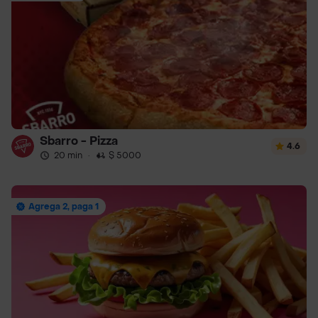
Sbarro - Pizza
4.6
20 min
·
$ 5000
Agrega 2, paga 1