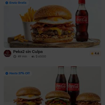
Envío Gratis
Peka2 sin Culpa
4.6
49 min
·
$ 6500
Hasta 37% Off