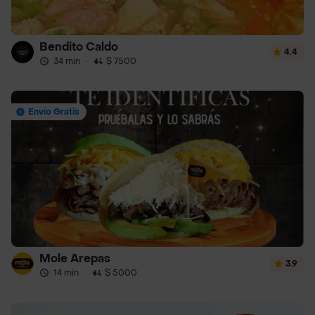
Bendito Caldo
4.4
34 min
·
$ 7500
Envío Gratis
Mole Arepas
3.9
14 min
·
$ 5000