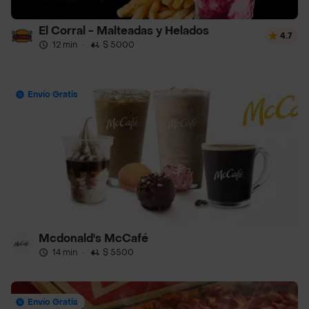
El Corral - Malteadas y Helados
4.7
12 min
·
$ 5000
Envío Gratis
Mcdonald's McCafé
14 min
·
$ 5500
Envío Gratis