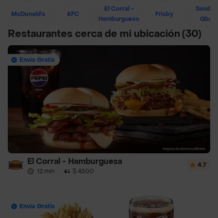
El Corral -
Sandwi
McDonald's
KFC
Frisby
Hamburguesa
Qban
Restaurantes cerca de mi ubicación
(30)
Envío Gratis
El Corral - Hamburguesa
4.7
12 min
·
$ 4500
Envío Gratis