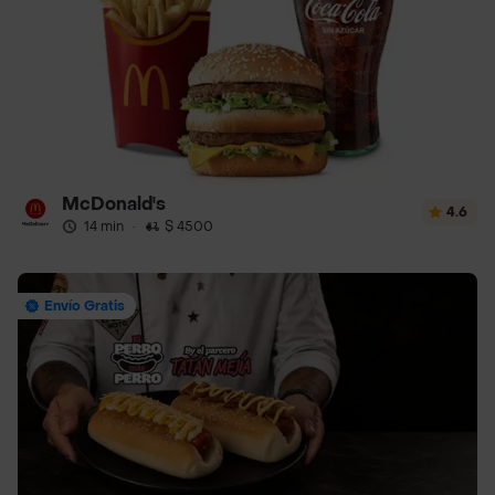
McDonald's
4.6
14 min
·
$ 4500
Envío Gratis