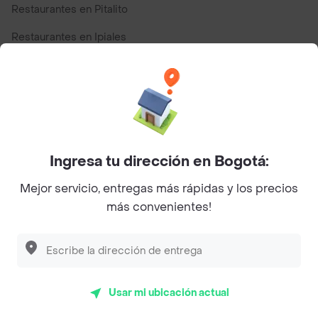
Restaurantes en Pitalito
Restaurantes en Ipiales
Restaurantes en San Andres
Top Marcas y Cadenas de Restaurantes
Ingresa tu dirección en Bogotá:
Encuéntranos en estos países
Mejor servicio, entregas más rápidas y los precios
más convenientes!
App Store
Google play
AppGallery
Usar mi ubicación actual