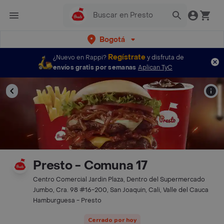
Bogotá
Regístrate
¿Nuevo en Rappi?
y disfruta de
envíos gratis por semanas
Aplican TyC
Presto - Comuna 17
Centro Comercial Jardin Plaza, Dentro del Supermercado
Jumbo, Cra. 98 #16-200, San Joaquin, Cali, Valle del Cauca
Hamburguesa - Presto
Cerrado por hoy