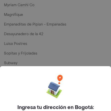
Myriam Camhi Co
Magnifique
Empanaditas de Pipian - Empanadas
Desayunadero de la 42
Luisa Postres
Sopitas y Frijoladas
Subway
En los mas de 68 opiniones de clientes de Rappi fueron
realizadas pidiendo a domicilio de Presto en Cali y lo
calificaron con un promedio de 4.5 sobre un máximo de
5.
Ingresa tu dirección en Bogotá: