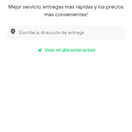
Del total de Restaurantes, Presto es uno de los más
Mejor servicio, entregas más rápidas y los precios
importantes en Cali con 4.5 de rating sobre un máximo
más convenientes!
de 5.
Top Marcas y Cadenas de Restaurantes
Usar mi ubicación actual
Encuéntranos en estos países
App Store
Google play
AppGallery
Pide tu comida favorita cerca de ti