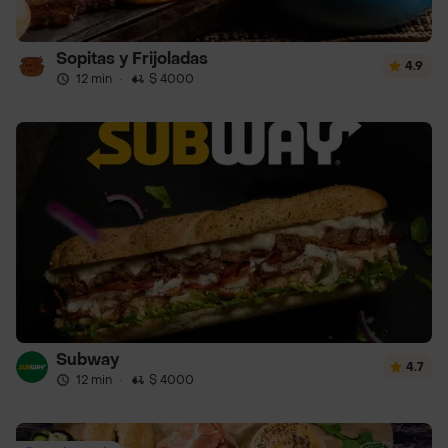
Sopitas y Frijoladas
4.9
12 min
·
$ 4000
Subway
4.7
12 min
·
$ 4000