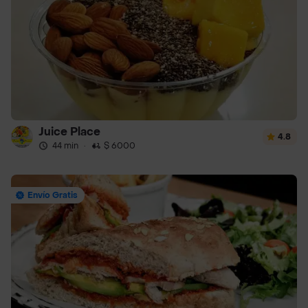
Juice Place
4.8
44 min
·
$ 6000
Envío Gratis