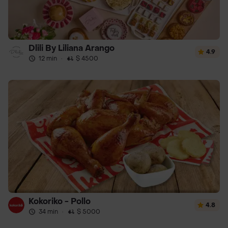
Dlili By Liliana Arango
4.9
12 min
·
$ 4500
Kokoriko - Pollo
4.8
34 min
·
$ 5000