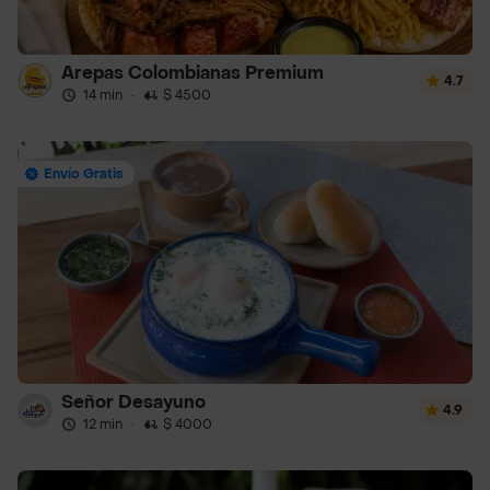
Arepas Colombianas Premium
4.7
14 min
·
$ 4500
Envío Gratis
Señor Desayuno
4.9
12 min
·
$ 4000