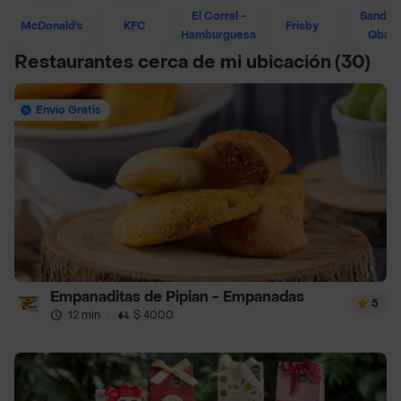
El Corral -
Sandwi
McDonald's
KFC
Frisby
Hamburguesa
Qban
Restaurantes cerca de mi ubicación
(30)
Envío Gratis
Empanaditas de Pipian - Empanadas
5
12 min
·
$ 4000