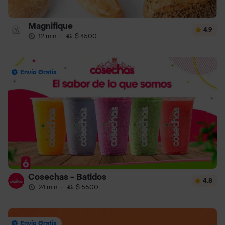
Magnifique
4.9
12 min
·
$ 4500
Envío Gratis
Cosechas - Batidos
4.8
24 min
·
$ 5500
Envío Gratis