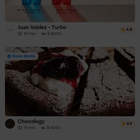
Juan Valdez - Turbo
4.8
10 min
·
$ 4000
Envío Gratis
Chocology
4.9
19 min
·
$ 4500