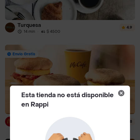
Turquesa
4.9
14 min
·
$ 4500
Envío Gratis
Esta tienda no está disponible
en Rappi
McDonald's
4.8
14 min
·
$ 3000