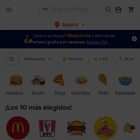
Bogotá
Regístrate
¿Nuevo en Rappi?
y disfruta de
envíos gratis por semanas
Aplican TyC
Relevancia
Promos
+ 4.5
35 mins
Hamburguesa
Sushi
Pizza
Salchipapas
Pollo
Saludable
¡Los 10 más elegidos!