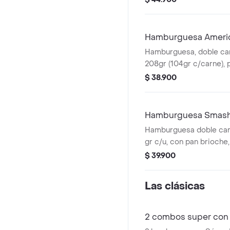
presto y 1 bebida 400 m
Hamburguesa Ameri
Hamburguesa, doble car
208gr (104gr c/carne), p
cheddar y aderezo ched
$ 38.900
tiras y mostaza
Hamburguesa Smash 
Hamburguesa doble car
gr c/u, con pan brioche,
queso cheddar, doble p
$ 39.900
tocineta, salsa de ques
BBQ.
Las clásicas
2 combos super con 