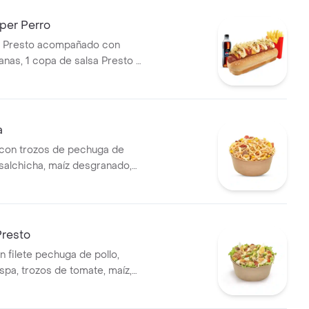
er Perro
r Presto acompañado con
nas, 1 copa de salsa Presto y
400 ml
a
con trozos de pechuga de
 salchicha, maíz desgranado,
rella, papa francesa y papa
erezo cheddar y salsa Presto.
Presto
n filete pechuga de pollo,
spa, trozos de tomate, maíz,
arella, champiñones
 la plancha, huevo cocido y