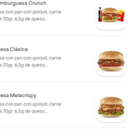
mburguesa Crunch
 con pan con ajonjolí, carne
 70gr, 6,5g de queso
jientes anillos de cebolla,
chuga, tomate y salsa de
ompañada con papas
na copa de salsa Presto y
sa Clásica
400ml.
 con pan con ajonjolí, carne
 70gr, 6,5g de queso
lsa de tomate y mostaza, con
 pepinillos, tomate y cuadritos
esa Melacrispy
 con pan con ajonjolí, carne
 70gr, 6,5g de queso
n dos tipos de cebolla:
 y crujiente, lechuga y la
salsa Presto.