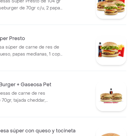
esas Súper Presto de 104 gr
seburger de 70gr c/u, 2 papas
2 gaseosas 400 ml
er Presto
a súper de carne de res de
ueso, papas medianas, 1 copa
esto y gaseosa 400 ml.
Burger + Gaseosa Pet
esas de carne de res
 70gr, tajada cheddar,
cebolla, salsa de tomate y salsa
ompañadas de 1 bebida 400
sa súper con queso y tocineta