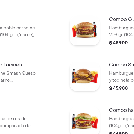
Combo Gu
 doble carne de
Hamburgues
(104 gr c/carne),
208 gr (104 
copa de salsa
tomate, dob
$ 45.900
grillé, tomat
papas media
bebida 400
 Tocineta
Combo Sm
rne Smash Queso
Hamburgues
carne,
y tocineta d
 medianas y
acompañada
$ 45.900
bebida pet 
Combo ham
ne de res de
Hamburgues
 acompañada de
(104gr c/ca
 copa de salsa
tomate, lech
$ 44.900