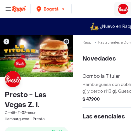
Bogotá
¿Nuevo en Rap
Rappi
Restaurantes a Dom
Novedades
Combo la Titular
Hamburguesa con doble 
g) y cerdo (113 g). Ques
Presto - Las
tocineta, salsa Master 
$ 47.900
Vegas Z. I.
ahumada combinada con
de cebolla, tomate y le
Cr-48-#-32-bsur
Las esenciales
brioche.
Hamburguesa - Presto