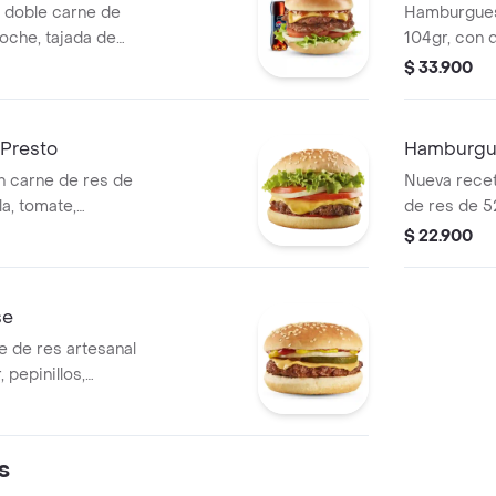
doble carne de
Hamburgues
ioche, tajada de
104gr, con q
cebolla y lechuga
tomate, lech
$ 33.900
resto.+ Gaseosa
tomate
Presto
Hamburgu
 carne de res de
Nueva recet
a, tomate,
de res de 52
salsa de tomate.
de queso ch
$ 22.900
lechuga con
se
 de res artesanal
 pepinillos,
 y salsa mostaza.
s