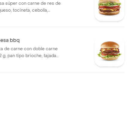
a súper con carne de res de
ueso, tocineta, cebolla,
uga, salsa presto y salsa de
esa bbq
a de carne con doble carne
 g, pan tipo brioche, tajada
eddar, tomate, cebolla y
 salsa BBQ y salsa Presto.