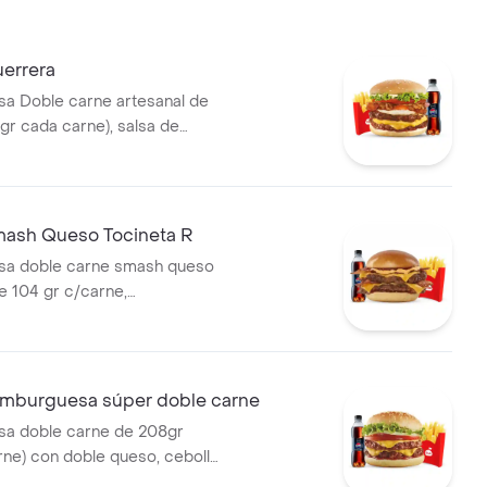
errera
a Doble carne artesanal de
gr cada carne), salsa de
le tajada cheddar, cebolla
e, huevo frito y tocineta,
na, 1 copa de salsa Presto y
 ml
ash Queso Tocineta R
a doble carne smash queso
e 104 gr c/carne,
 con papas medianas y
de 400 ml
burguesa súper doble carne
a doble carne de 208gr
rne) con doble queso, cebolla,
uga, salsa presto y de