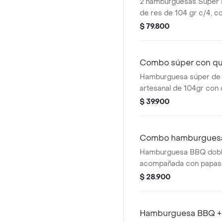
2 hamburguesas Súper 
de res de 104 gr c/4, co
papas pequeñas y 2 beb
$ 79.800
Combo súper con que
Hamburguesa súper de 
artesanal de 104gr con 
papas pequeñas, 1 copa 
$ 39.900
gaseosa.
Combo hamburgues
Hamburguesa BBQ doble
acompañada con papas
bebida pet de 400 ml.
$ 28.900
Hamburguesa BBQ + 