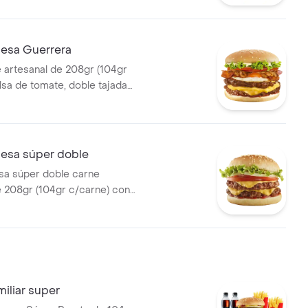
apas medianas, 1 gaseosa
esa Guerrera
 artesanal de 208gr (104gr
lsa de tomate, doble tajada
olla grillé, tomate, huevo frito
sa súper doble
a súper doble carne
e 208gr (104gr c/carne) con
, cebolla, tomate, lechuga,
 y salsa de tomate.
iliar super