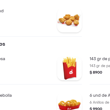
aderezo cés
nd
os
esa
143 gr de 
143 gr de p
$ 8900
cebolla
6 und de A
6 Anillos de
$ 9900