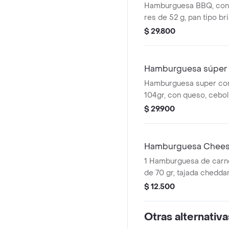
Hamburguesa BBQ, con 
res de 52 g, pan tipo br
queso cheddar, tomate, 
$ 29.800
con salsa bbq y salsa p
pet 400 ml
Hamburguesa súper 
Hamburguesa super con
104gr, con queso, ceboll
lechuga, salsa presto y 
$ 29.900
Hamburguesa Chee
1 Hamburguesa de carne
de 70 gr, tajada cheddar,
cebolla, salsa de tomate
$ 12.500
Otras alternativa