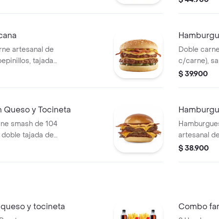
l.
tomate, 1 p
400.
cana
Hamburgu
ne artesanal de
Doble carne
epinillos, tajada
c/carne), sa
dar, tocineta en
cheddar, ceb
$ 39.900
y tocineta.
Queso y Tocineta
Hamburgue
ne smash de 104
Hamburgues
 doble tajada de
artesanal d
orción de
doble queso
$ 38.900
o cheddar y salsa
salsa presto
queso y tocineta
Combo fam