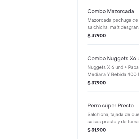
Combo Mazorcada
Mazorcada pechuga de p
salchicha, maíz desgra
mozzarella, papa frances
$ 37.900
aderezo cheddar, salsa 
400 ml.
Combo Nuggets X6 
Nuggets X 6 und + Papa
Mediana Y Bebida 400 
$ 37.900
Perro súper Presto
Salchicha, tajada de qu
salsas presto y de tomat
cebolla y papa perro
$ 31.900