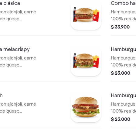
 clásica
Combo ha
n ajonjolí, carne
Hamburguesa
 de queso
100% res de
e y mostaza, con
cheddar, cru
$ 33.900
 tomate y cuadritos
tocineta, le
a con papas
tomate. Ac
salsa Presto y
pequeñas, u
 melacrispy
Hamburgue
bebida de 
n ajonjolí, carne
Hamburguesa
 de queso
100% res de
de cebolla:
cheddar, sa
$ 23.000
, lechuga y la
los clásicos
to. Acompañada con
de cebolla.
pa de salsa
h
Hamburgu
ml.
n ajonjolí, carne
Hamburguesa
 de queso
100% res de
los de cebolla,
cheddar, co
$ 23.000
e y salsa de
caramelizada
tradicional 