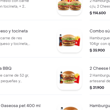
Presto con carne
2 Hamburgu
n tocineta, + 2
c/u, 2 Chee
idas pet 400ml.
grandes y 
$ 114.600
so y tocineta
Combo súp
carne de res
Hamburgues
queso y tocineta,
104gr con q
de salsa Presto y
de salsa Pr
$ 35.900
a BBQ
2 Cheese 
 carne de 52 gr,
2 Hamburgu
 pequeñas y
artesanal de
pepinillos, 
$ 31.900
mostaza ac
ml.
Gaseosa pet 400 ml
Hamburgue