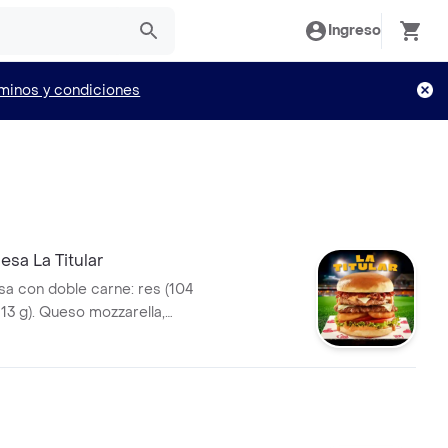
Ingreso
minos y condiciones
sa La Titular
 con doble carne: res (104
113 g). Queso mozzarella,
alsa Master de Bary: mayonesa
mbinada con mostaza. Anillos
 tomate y lechuga crespa, pan