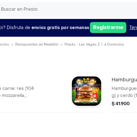
Registrarme
pi?
Disfruta de
envíos gratis por semanas
Tér
icilio
Restaurantes en Medellín
Presto - Las Vegas Z. I. a Domicilio
Hamburgue
carne: res (104
Hamburguesa
o mozzarella,
g) y cerdo (
de Bary: mayonesa
tocineta, s
$ 41.900
 mostaza. Anillos
ahumada co
chuga crespa, pan
de cebolla,
brioche.