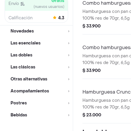
Gratis
Combo hamburguesa
Envío
(nuevos usuarios)
Hamburguesa con pan co
Calificación
4.3
100% res de 70gr, 6,5g
cheddar, salsa de tomat
$ 33.900
Novedades
los clásicos pepinillos,
de cebolla. Acompañad
Las esenciales
pequeñas, una copa de 
Combo hamburguesa
bebida de 400ml.
Las dobles
Hamburguesa con pan co
100% res de 70gr, 6,5g
Las clásicas
cheddar, con dos tipos 
$ 33.900
caramelizada y crujiente
Otras alternativas
tradicional salsa Pres
papas pequeñas, una co
Acompañamientos
Hamburguesa Crunc
Presto y bebida de 400
Hamburguesa con pan co
Postres
100% res de 70gr, 6,5g
cheddar, crujientes anil
Bebidas
$ 23.000
tocineta, lechuga, tomat
tomate.