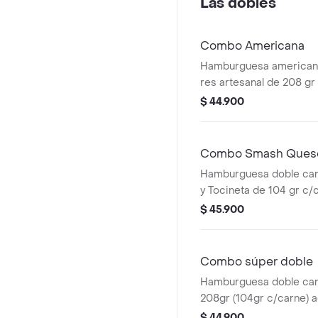
Las dobles
Combo Americana
Hamburguesa americana
res artesanal de 208 gr 
con papas medianas, 1 
$ 44.900
presto y bebida 400 ml.
Combo Smash Queso
Hamburguesa doble ca
y Tocineta de 104 gr c/
acompañada con papas
$ 45.900
bebida pet de 400 ml
Combo súper doble
Hamburguesa doble car
208gr (104gr c/carne)
unas papas medianas, 1
$ 44.900