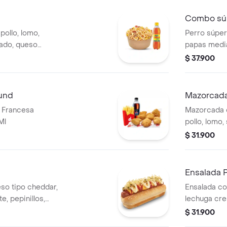
Combo súp
ollo, lomo,
Perro súpe
nado, queso
papas media
a y fósforo,
bebida de 
$ 37.900
Presto, 1 gaseosa
und
Mazorcad
 Francesa
Mazorcada 
Ml
pollo, lomo,
queso mozza
$ 31.900
fósforo, ad
Ensalada 
eso tipo cheddar,
Ensalada co
e, pepinillos,
lechuga cre
queso mozz
$ 31.900
salteados a