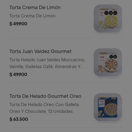
Torta Crema De Limón
Torta Crema De Limón
$ 49.900
Torta Juan Valdez Gourmet
Torta Helado Juan Valdez Moccacino,
Vainilla, Galletas Café, Almendras Y
Salsa Chocolate, 8 Unidades.
$ 49.900
Torta De Helado Gourmet Oreo
Torta De Helado Oreo Con Galleta
Oreo Y Chocolate, 12 Unidades.
$ 63.500