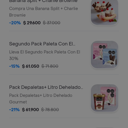
Banana Split + Charlie Brownie
Compra Una Banana Split + Charlie
Brownie
-20%
$ 29.600
$ 37.000
Segundo Pack Paleta Con El
30%
Lleva El Segundo Pack Paleta Con El
30%
-15%
$ 61.050
$ 71.800
Pack Depaletas+ Litro Dehelado
Gourmet
Pack Depaletas+ Litro Dehelado
Gourmet
-21%
$ 61.900
$ 78.800