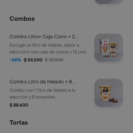
Combos
Combo Litro+ Caja Cono + 2
Toppings
Escoge un litro de helado, sabor a
elección+ una caja de conos x 12 und
y 2 topping a elección del cliente.
-24%
$ 54.500
$ 72.000
Combo Litro de Helado + 8
Brownies
Combo con 1 litro de helado a tu
elección y 8 brownies.
$ 88.600
Tortas