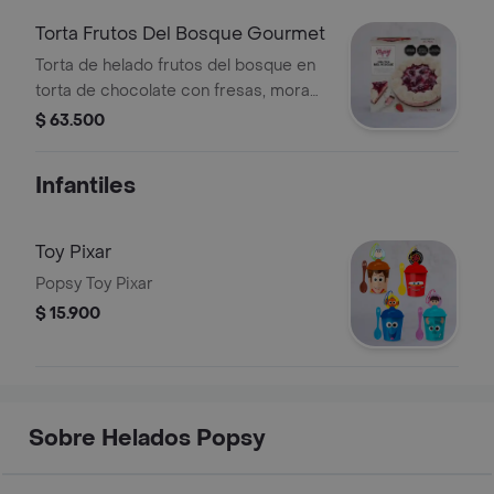
Torta Frutos Del Bosque Gourmet
Torta de helado frutos del bosque en
torta de chocolate con fresas, moras
y cerezas, 12 unidades.
$ 63.500
Infantiles
Toy Pixar
Popsy Toy Pixar
$ 15.900
Sobre Helados Popsy