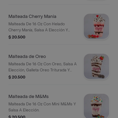
Malteada Cherry Mania
Malteada De 16 Oz Con Helado
Cherry Manía, Salsa A Elección Y
Chips De Chocolate.
$ 20.500
Malteada de Oreo
Malteada De 16 Oz Con Oreo, Salsa A
Elección, Galleta Oreo Triturada Y
Fresa Natural.
$ 20.500
Malteada de M&Ms
Malteada De 16 Oz Con Mini M&Ms Y
Salsa A Elección.
$ 20.500