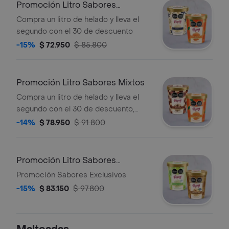
Promoción Litro Sabores
Gourmet
Compra un litro de helado y lleva el
segundo con el 30 de descuento
-15%
$ 72.950
$ 85.800
Promoción Litro Sabores Mixtos
Compra un litro de helado y lleva el
segundo con el 30 de descuento,
sabores surtidos
-14%
$ 78.950
$ 91.800
Promoción Litro Sabores
Exclusivos
Promoción Sabores Exclusivos
-15%
$ 83.150
$ 97.800