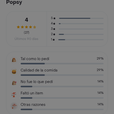
Popsy
5
4
4
3
(27)
2
Últimos 90 días
1
Tal como lo pedí
29%
Calidad de la comida
29%
No fue lo que pedí
14%
Faltó un item
14%
Otras razones
14%