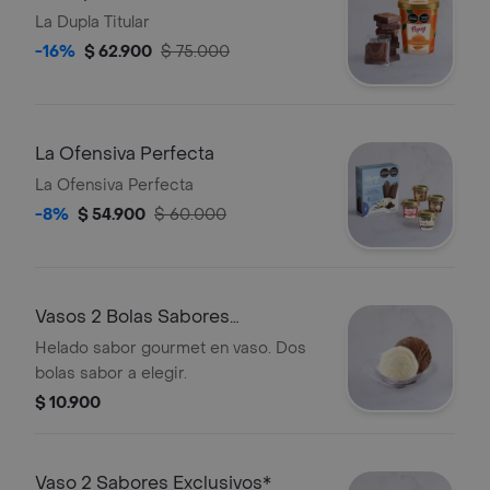
La Dupla Titular
-16%
$ 62.900
$ 75.000
La Ofensiva Perfecta
La Ofensiva Perfecta
-8%
$ 54.900
$ 60.000
Vasos 2 Bolas Sabores
Tradicionales
Helado sabor gourmet en vaso. Dos
bolas sabor a elegir.
$ 10.900
Vaso 2 Sabores Exclusivos*