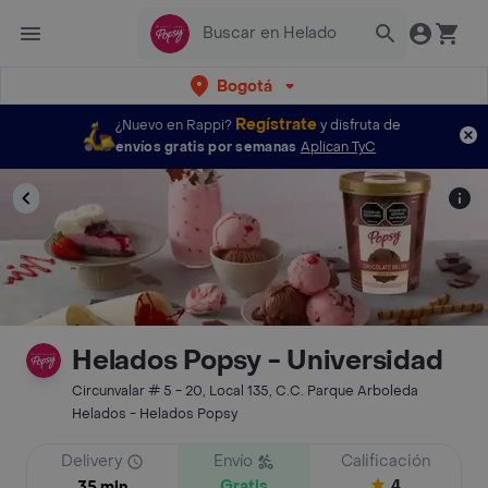
Bogotá
Regístrate
¿Nuevo en Rappi?
y disfruta de
envíos gratis por semanas
Aplican TyC
Helados Popsy - Universidad
Circunvalar # 5 - 20, Local 135, C.C. Parque Arboleda
Helados - Helados Popsy
Delivery
Envío
Calificación
Gratis
4
35 min