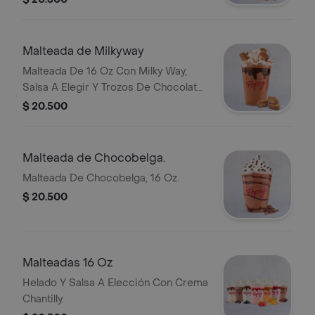
Malteada de Milkyway
Malteada De 16 Oz Con Milky Way,
Salsa A Elegir Y Trozos De Chocolate
Milky Way.
$ 20.500
Malteada de Chocobelga.
Malteada De Chocobelga, 16 Oz.
$ 20.500
Malteadas 16 Oz
Helado Y Salsa A Elección Con Crema
Chantilly.