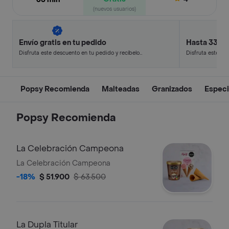
(nuevos usuarios)
Envío gratis en tu pedido
Hasta 33% 
Disfruta este descuento en tu pedido y recíbelo
Disfruta este de
en minutos.
en minutos.
Popsy Recomienda
Malteadas
Granizados
Especi
Popsy Recomienda
La Celebración Campeona
La Celebración Campeona
-18%
$ 51.900
$ 63.500
La Dupla Titular