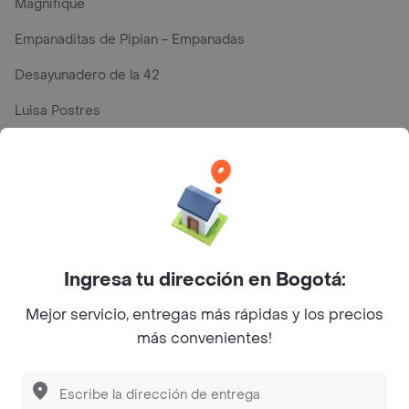
Magnifique
Empanaditas de Pipian - Empanadas
Desayunadero de la 42
Luisa Postres
Sopitas y Frijoladas
Subway
Top Marcas y Cadenas de Restaurantes
Ingresa tu dirección en Bogotá:
Encuéntranos en estos países
Mejor servicio, entregas más rápidas y los precios
más convenientes!