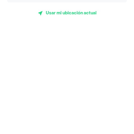
App Store
Google play
AppGallery
Usar mi ubicación actual
Pide tu comida favorita cerca de ti
Categorías
Únete a Rappi
Sobre Rappi
Facebook
Twitter
Instagram
©
2026
Rappi Inc. All rights reserved.