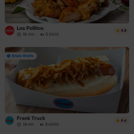
Los Pollitos
4.8
35 min
·
$ 5500
Envío Gratis
Frank Truck
4.6
24 min
·
$ 6000