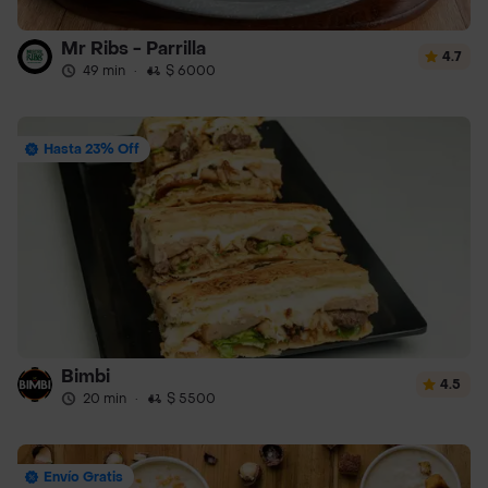
Mr Ribs - Parrilla
4.7
49 min
·
$ 6000
Hasta 23% Off
Bimbi
4.5
20 min
·
$ 5500
Envío Gratis