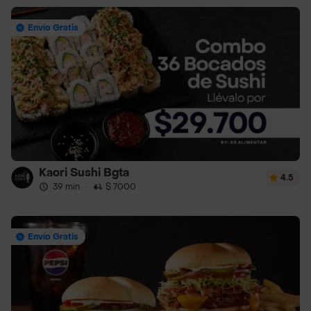
Envío Gratis
Kaori Sushi Bgta
4.5
39 min
·
$ 7000
Envío Gratis