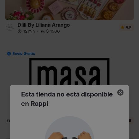
Dlili By Liliana Arango
4.9
12 min
·
$ 4500
Envío Gratis
Esta tienda no está disponible
en Rappi
Masa
4.8
24 min
·
$ 4000