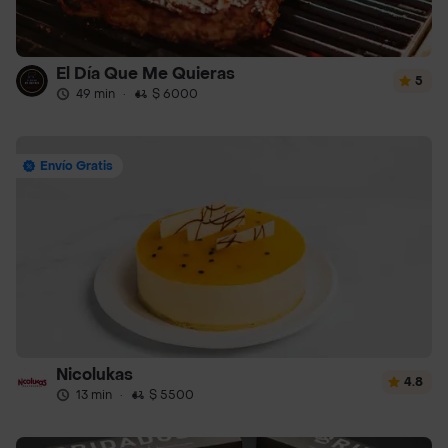
El Día Que Me Quieras
5
49 min
·
$ 6000
Envío Gratis
Nicolukas
4.8
13 min
·
$ 5500