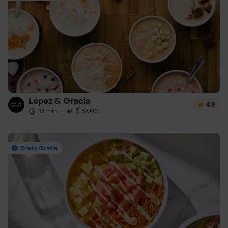
López & Gracia
4.9
14 min
·
$ 6500
Envío Gratis