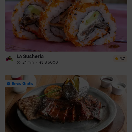
La Sushería
4.7
24 min
·
$ 6000
Envío Gratis