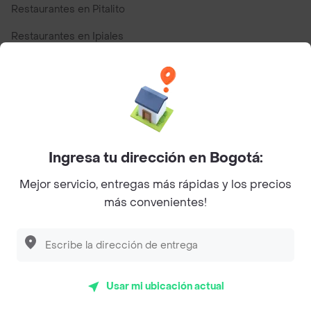
Restaurantes en Pitalito
Restaurantes en Ipiales
Restaurantes en San Andres
Top Marcas y Cadenas de Restaurantes
Ingresa tu dirección en Bogotá:
Encuéntranos en estos países
Mejor servicio, entregas más rápidas y los precios
más convenientes!
App Store
Google play
AppGallery
Usar mi ubicación actual