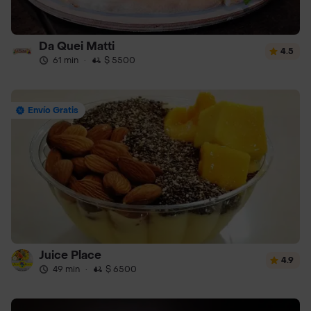
Da Quei Matti
4.5
61 min
·
$ 5500
Envío Gratis
Juice Place
4.9
49 min
·
$ 6500