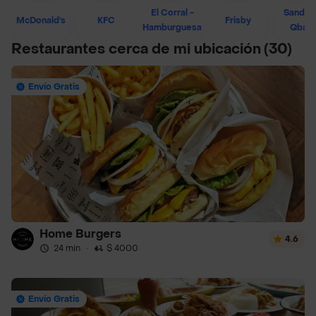
El Corral -
Sandwi
McDonald's
KFC
Frisby
Hamburguesa
Qban
Restaurantes cerca de mi ubicación
(30)
Envío Gratis
Home Burgers
4.6
24 min
·
$ 4000
Envío Gratis