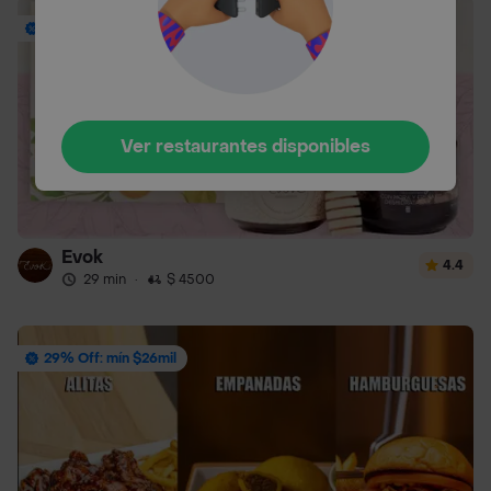
Envío Gratis
Ver restaurantes disponibles
Evok
4.4
29 min
·
$ 4500
29% Off: mín $26mil