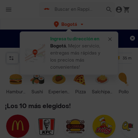
Bogotá
Regístrate
¿Nuevo en Rappi?
y disfruta de
Ingresa tu dirección en
envíos gratis por semanas
Aplican TyC
Bogotá
.
Mejor servicio,
entregas más rápidas y
Relevancia
Promos
+ 4.5
35 mins
los precios más
convenientes!
Hamburguesa
Sushi
Experiencias Foodies
Pizza
Salchipapas
Pollo
S
¡Los 10 más elegidos!