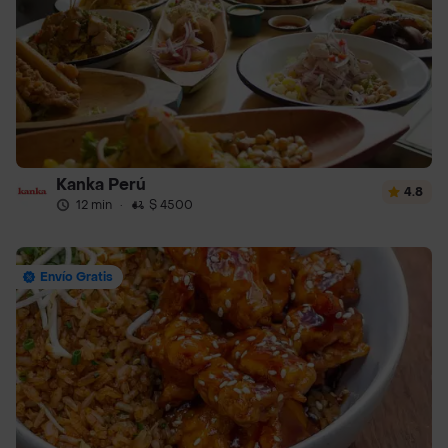
Kanka Perú
4.8
12 min
·
$ 4500
Envío Gratis