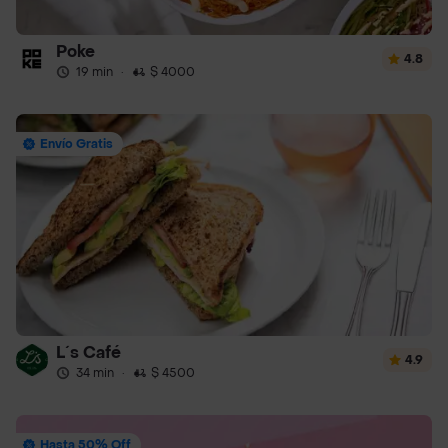
Poke
4.8
19 min
·
$ 4000
Envío Gratis
L´s Café
4.9
34 min
·
$ 4500
Hasta 50% Off