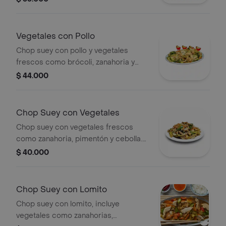
Vegetales con Pollo
Chop suey con pollo y vegetales
frescos como brócoli, zanahoria y
calabacín. Elige el tamaño.
$ 44.000
Chop Suey con Vegetales
Chop suey con vegetales frescos
como zanahoria, pimentón y cebolla.
Tamaño a elección.
$ 40.000
Chop Suey con Lomito
Chop suey con lomito, incluye
vegetales como zanahorias,