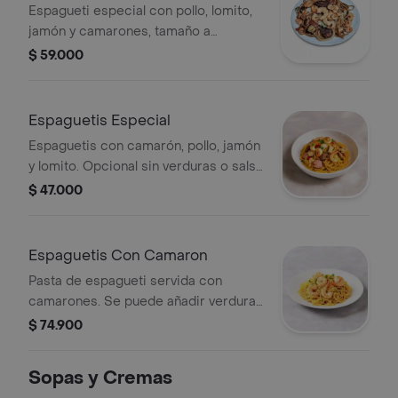
Espagueti especial con pollo, lomito,
jamón y camarones, tamaño a
elección.
$ 59.000
Espaguetis Especial
Espaguetis con camarón, pollo, jamón
y lomito. Opcional sin verduras o salsa
de tomate.
$ 47.000
Espaguetis Con Camaron
Pasta de espagueti servida con
camarones. Se puede añadir verduras
o salsa de tomate por $3.500
$ 74.900
adicionales.
Sopas y Cremas