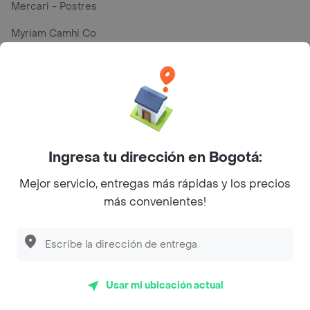
Mercari - Postres
Myriam Camhi Co
Magnifique
Empanaditas de Pipian - Empanadas
Desayunadero de la 42
Luisa Postres
Ingresa tu dirección en Bogotá:
Sopitas y Frijoladas
Mejor servicio, entregas más rápidas y los precios
Subway
más convenientes!
En los mas de 28 opiniones de clientes de Rappi fueron
realizadas pidiendo a domicilio de Restaurante Casa
Usar mi ubicación actual
China en Bucaramanga y lo calificaron con un promedio
de 4.3 sobre un máximo de 5.