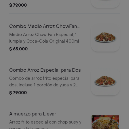
$ 79.000
Combo Medio Arroz ChowFan
Especial
Medio Arroz Chow Fan Especial, 1
lumpia y Coca-Cola Original 400ml
$ 65.000
Combo Arroz Especial para Dos
Combo de arroz frito especial para
dos, incluye 1 porción de yuca y 2
limonadas de 16oz.
$ 79.000
Almuerzo para Llevar
Arroz frito especial con chop suey y
papas a la francesa.