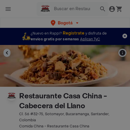
Bogotá
Regístrate
¿Nuevo en Rappi?
y disfruta de
envíos gratis por semanas
Aplican TyC
Restaurante Casa China -
Cabecera del Llano
Cl. 56 #32-75, Sotomayor, Bucaramanga, Santander,
Colombia
Comida China - Restaurante Casa China