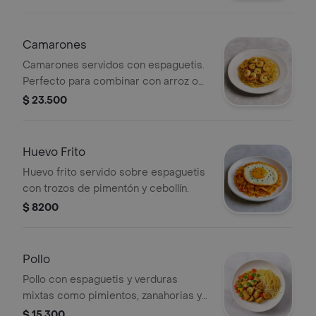
Camarones
Camarones servidos con espaguetis.
Perfecto para combinar con arroz o
chop suey.
$ 23.500
Huevo Frito
Huevo frito servido sobre espaguetis
con trozos de pimentón y cebollín.
$ 8200
Pollo
Pollo con espaguetis y verduras
mixtas como pimientos, zanahorias y
guisantes.
$ 15.300