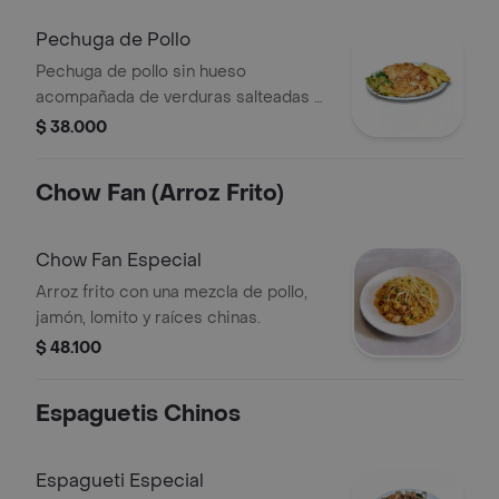
Pechuga de Pollo
Pechuga de pollo sin hueso
acompañada de verduras salteadas y
papa a la francesa.
$ 38.000
Chow Fan (Arroz Frito)
Chow Fan Especial
Arroz frito con una mezcla de pollo,
jamón, lomito y raíces chinas.
$ 48.100
Espaguetis Chinos
Espagueti Especial