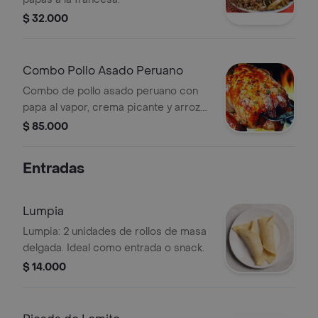
$ 32.000
Combo Pollo Asado Peruano
Combo de pollo asado peruano con
papa al vapor, crema picante y arroz.
Incluye pollo, jamón, lomito y raíz
$ 85.000
china.
Entradas
Lumpia
Lumpia: 2 unidades de rollos de masa
delgada. Ideal como entrada o snack.
$ 14.000