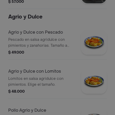
pimientos y cebolla. Elige el tamaño.
$ 57.000
Agrio y Dulce
Agrio y Dulce con Pescado
Pescado en salsa agridulce con
pimientos y zanahorias. Tamaño a
elección.
$ 49.000
Agrio y Dulce con Lomitos
Lomitos en salsa agridulce con
pimientos. Elige el tamaño.
$ 48.000
Pollo Agrio y Dulce