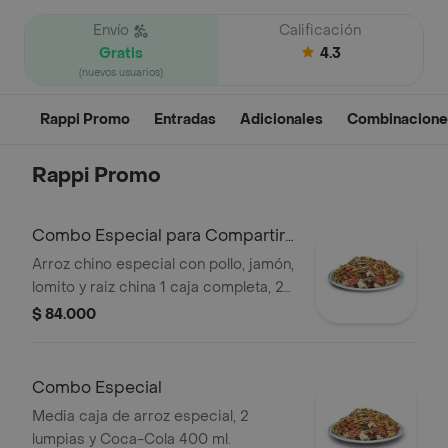
Envío
Calificación
Gratis
4.3
(nuevos usuarios)
Rappi Promo
Entradas
Adicionales
Combinacione
Rappi Promo
Combo Especial para Compartir
X 5
Arroz chino especial con pollo, jamón,
lomito y raiz china 1 caja completa, 2
unid de lumpias y 1 Coca Cola sabor
$ 84.000
original 1.5 L
Combo Especial
Media caja de arroz especial, 2
lumpias y Coca-Cola 400 ml.