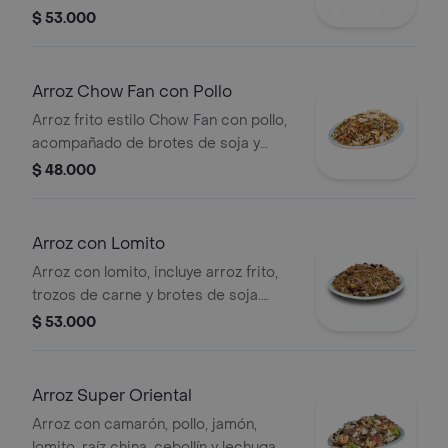
$ 53.000
Arroz Chow Fan con Pollo
Arroz frito estilo Chow Fan con pollo,
acompañado de brotes de soja y
cebollín.
$ 48.000
Arroz con Lomito
Arroz con lomito, incluye arroz frito,
trozos de carne y brotes de soja.
Tamaño a elección.
$ 53.000
Arroz Super Oriental
Arroz con camarón, pollo, jamón,
lomito, raíz china, cebollín y lechuga.