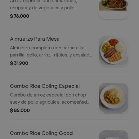
Arroz especial con camarones,
chopsuey de vegetales y pollo.
$ 76.000
Almuerzo Para Mesa
Almuerzo completo con carne a la
parrilla, pollo, arroz, frijoles, y ensalada
de lechuga y tomate. Disponible de
$ 31.900
lunes a viernes.
Combo Rice Coling Especial
Combo de arroz especial con chop
suey de pollo agridulce, acompañado
de vegetales mixtos.
$ 85.000
Combo Rice Coling Good