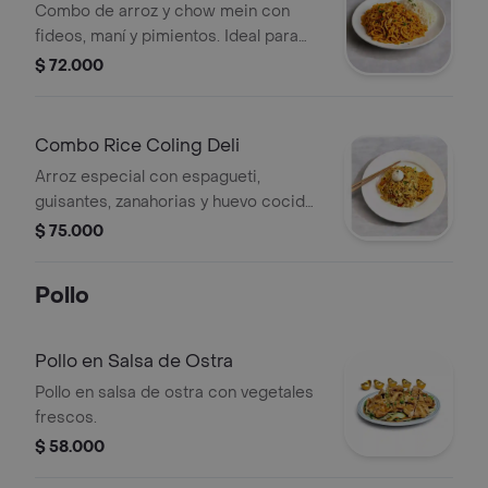
Combo de arroz y chow mein con
fideos, maní y pimientos. Ideal para
disfrutar una mezcla de sabores.
$ 72.000
Combo Rice Coling Deli
Arroz especial con espagueti,
guisantes, zanahorias y huevo cocido.
Incluye un huevo entero como adorno.
$ 75.000
Pollo
Pollo en Salsa de Ostra
Pollo en salsa de ostra con vegetales
frescos.
$ 58.000