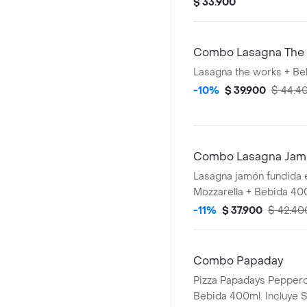
$ 33.900
dos knots de pan recié
una bebida de coca col
incluye salsa de ajo, lle
Combo Lasagna The
adicionales.
Lasagna the works + Be
-10%
$ 39.900
$ 44.4
Combo Lasagna Jam
Lasagna jamón fundida
Mozzarella + Bebida 40
-11%
$ 37.900
$ 42.40
Combo Papaday
Pizza Papadays Peppero
Bebida 400ml. Incluye S