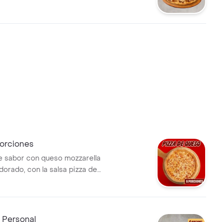
 incluye coleccionable para
 Incluye Salsa de Ajo,
imienta Roja y Pepperoncini.
orciones
e sabor con queso mozzarella
dorado, con la salsa pizza de
con su sabor inconfundible.
sa de Ajo, Sazonador Pimienta
eroncini.
 Personal