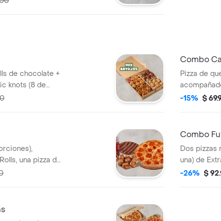
500
Combo C
lls de chocolate +
Pizza de qu
ic knots (8 de
acompañado
arequipe ro
00
-15%
$ 69.
Incluye Sal
Roja y Pepp
Combo Fut
orciones),
Dos pizzas 
lls, una pizza de
una) de Ext
a (400ML). Incluye
+ Gaseosa 1,
0
-26%
$ 92
 Pimienta Roja y
Sazonador P
ns