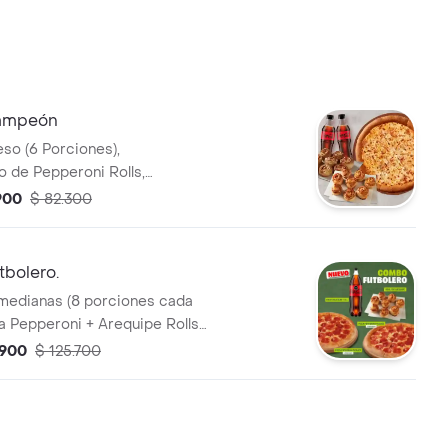
ampeón
eso (6 Porciones),
 de Pepperoni Rolls,
lls y 2 Coca Cola (400ML).
900
$ 82.300
sa de Ajo, Sazonador Pimienta
eroncini.
bolero.
medianas (8 porciones cada
ra Pepperoni + Arequipe Rolls
5L. Incluye Salsa de Ajo,
.900
$ 125.700
imienta Roja y Pepperoncini.