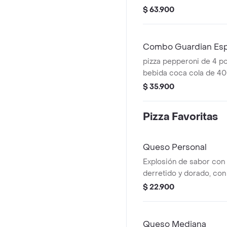
Incluye Salsa de Ajo, S
$ 63.900
Roja y Pepperoncini.
Combo Guardian Esp
pizza pepperoni de 4 porcion
bebida coca cola de 400
coleccionable para este 
$ 35.900
Salsa de Ajo, Sazonador
Pepperoncini.
Pizza Favoritas
Queso Personal
Explosión de sabor con
derretido y dorado, con 
Papa Johns con su sabor
$ 22.900
porciones. Incluye Salsa
Sazonador Pimienta Roj
Queso Mediana