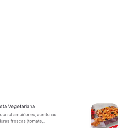
ta Vegetariana
 con champiñones, aceitunas
duras frescas (tomate,
queso mozzarella . Con mezcla