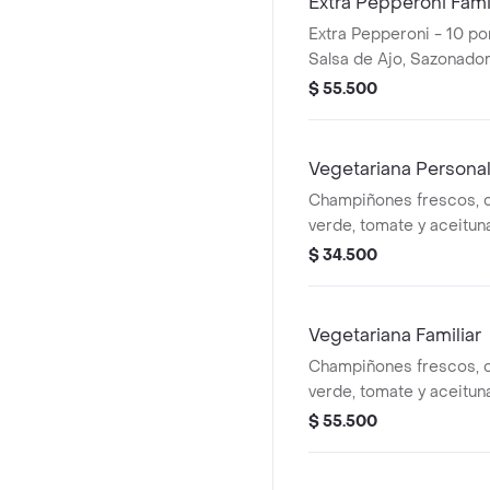
Extra Pepperoni Fami
Extra Pepperoni - 10 po
Salsa de Ajo, Sazonador
Pepperoncini.
$ 55.500
Vegetariana Persona
Champiñones frescos, c
verde, tomate y aceitun
porciones. Incluye Salsa
$ 34.500
Sazonador Pimienta Roj
Vegetariana Familiar
Champiñones frescos, c
verde, tomate y aceitun
porciones. Incluye Salsa
$ 55.500
Sazonador Pimienta Roj