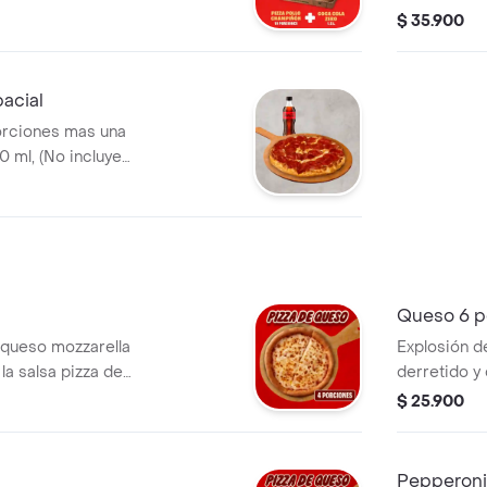
azonador Pimienta
400 ml, (No
$ 35.900
este canal).
Sazonador P
acial
es mas una
 ml, (No incluye
canal). Incluye
 Pimienta Roja y
Queso 6 p
 queso mozzarella
Explosión d
la salsa pizza de
derretido y 
 inconfundible. 4
Papa Johns 
$ 25.900
 de Ajo,
Incluye Sal
a y Pepperoncini.
Roja y Pepp
Pepperoni