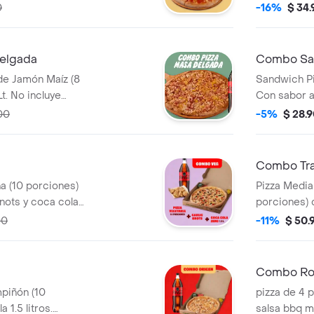
a y Pepperoncini.
Salsa de Aj
0
-16%
$ 34
Pepperoncin
elgada
Combo Sa
de Jamón Maíz (8
Sandwich Pi
t. No incluye
Con sabor a
r $2.900
Incluye Sal
00
-5%
$ 28.
Roja y Pepp
Combo Tra
na (10 porciones)
Pizza Media
nots y coca cola
porciones) 
 de Ajo, Sazonador
Salsa de Aj
00
-11%
$ 50.
ncini.
Pepperoncin
Combo Ro
mpiñón (10
pizza de 4 p
 1.5 litros.
salsa bbq más una bebida coca cola de