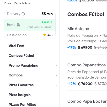
-20%
$ 53.200
$ 66.
Pizza - Papa Johns
Combos Fútbol
Delivery
35 min
Gratis
Envío
(nuevos usuarios)
Mix Antojos
Calificación
4.5
Rolls de Pepperoni + Ro
Rolls de arequipe + Garl
Viral Fest
cada uno).
-17%
$ 69.900
$ 84.2
Combos Fútbol
Combo Papanaticos
Promo Papajohns
Pizza de Pepperoni (6 P
Combos
acompañado de Jamón Ro
chocolate, y 2 Coca Col
-12%
$ 76.900
$ 87.30
Pizza Favoritas
Salsa de Ajo, Sazonador
Pepperoncini.
Pizza Insignia
Combo Papa Box Fa
Pizzas Por Mitad