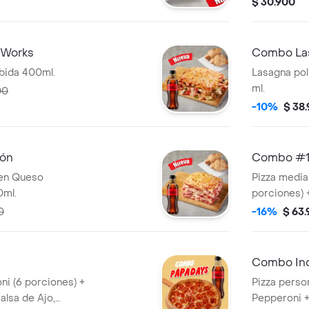
$ 30.900
n horneados. Con
de salsa piz
a de 400ml. No
acompañada
vala por $2.900
horneados. Con una bebida de coca cola
 Works
Combo La
de 400ml. No
bida 400ml.
Lasagna po
por $2.900 
ml.
00
-10%
$ 38
ón
Combo #
 en Queso
Pizza media
0ml.
porciones) 
Incluye Sal
0
-16%
$ 63
Roja y Pepp
Combo Ind
ni (6 porciones) +
Pizza perso
alsa de Ajo,
Pepperoni +