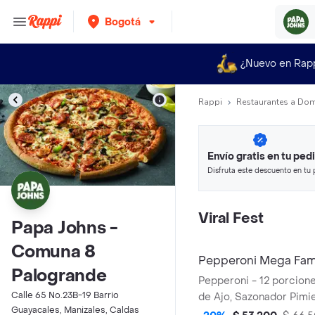
Bogotá
¿Nuevo en Rap
Rappi
Restaurantes a Dom
Envío gratis en tu ped
Disfruta este descuento en tu 
en minutos.
Viral Fest
Papa Johns -
Comuna 8
Pepperoni Mega Fami
Palogrande
Pepperoni - 12 porcione
Calle 65 No.23B-19 Barrio
de Ajo, Sazonador Pimie
Guayacales, Manizales, Caldas
Pepperoncini.