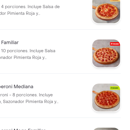
 4 porciones. Incluye Salsa de
dor Pimienta Roja y
i.
Familiar
 10 porciones. Incluye Salsa
onador Pimienta Roja y
i.
peroni Mediana
roni - 8 porciones. Incluye
o, Sazonador Pimienta Roja y
i.