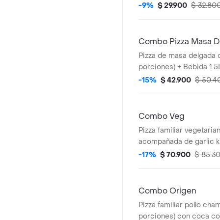
Sazonador Pimienta Roj
-9%
$ 29.900
$ 32.80
Combo Pizza Masa D
Pizza de masa delgada 
porciones) + Bebida 1.5L
salsa de ajo , llevala po
-15%
$ 42.900
$ 50.4
adicionales.
Combo Veg
Pizza familiar vegetaria
acompañada de garlic k
1.5 litros. Incluye Salsa
-17%
$ 70.900
$ 85.3
Pimienta Roja y Peppero
Combo Origen
Pizza familiar pollo cha
porciones) con coca cola