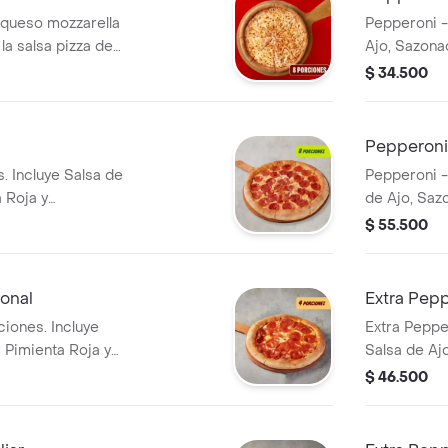
 queso mozzarella
Pepperoni -
la salsa pizza de
Ajo, Sazona
 inconfundible. 8
Pepperoncin
$ 34.500
 de Ajo,
a y Pepperoncini.
Pepperoni 
. Incluye Salsa de
Pepperoni -
 Roja y
de Ajo, Saz
Pepperoncin
$ 55.500
onal
Extra Pep
ciones. Incluye
Extra Peppe
 Pimienta Roja y
Salsa de Aj
Pepperoncin
$ 46.500