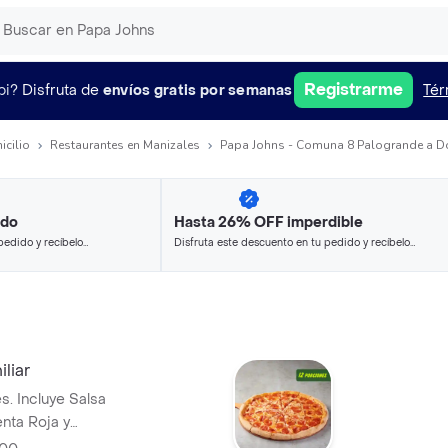
Registrarme
pi?
Disfruta de
envíos gratis por semanas
Tér
icilio
Restaurantes en Manizales
Papa Johns - Comuna 8 Palogrande a Do
ido
Hasta 26% OFF imperdible
pedido y recíbelo
Disfruta este descuento en tu pedido y recíbelo
en minutos.
liar
s. Incluye Salsa
nta Roja y