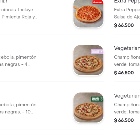
liar
Extra Pepp
rciones. Incluye
Extra Peppe
 Pimienta Roja y
Salsa de Aj
Pepperoncin
$ 66.500
l
Vegetaria
ebolla, pimentón
Champiñones
as negras - 4
verde, toma
 de Ajo,
porciones. I
$ 46.500
a y Pepperoncini.
Sazonador P
Vegetarian
ebolla, pimentón
Champiñones
as negras. - 10
verde, tomat
 de Ajo,
porciones. I
$ 66.500
a y Pepperoncini.
Sazonador P