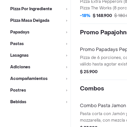
Pizza Extra Pepperoni (
Pizza The Works (8 porc
Pizza Por Ingrediente
Antojos y acompañado 
-18%
$ 148.900
$ 180
Pizza Masa Delgada
(1.5 Lts). Incluye Salsa 
Pimienta Roja y Peppero
Promo Papajohn
Papadays
Pastas
Promo Papadays Pep
Lasagnas
Pizza de 6 porciones, c
válido hasta agotar exis
Adiciones
Salsa de Ajo, Sazonador
$ 25.900
Pepperoncini.
Acompañamientos
Combos
Postres
Bebidas
Combo Pasta Jamon 
Pasta corta con Jamón y
mozzarella, con mezcla 
bechamel con especia