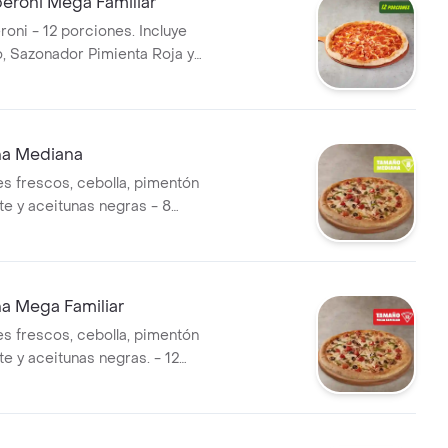
eroni Mega Familiar
roni - 12 porciones. Incluye
o, Sazonador Pimienta Roja y
i.
na Mediana
 frescos, cebolla, pimentón
te y aceitunas negras - 8
ncluye Salsa de Ajo,
imienta Roja y Pepperoncini.
a Mega Familiar
 frescos, cebolla, pimentón
e y aceitunas negras. - 12
ncluye Salsa de Ajo,
imienta Roja y Pepperoncini.