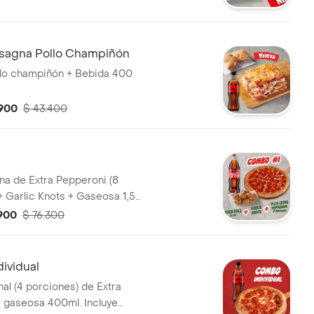
za, bechamel y ajo,
 de dos knots de pan recién
sagna Pollo Champiñón
 incluye salsa de ajo, llevala
llo champiñón + Bebida 400
adicionales.
.900
$ 43.400
1
na de Extra Pepperoni (8
+ Garlic Knots + Gaseosa 1,5L.
sa de Ajo, Sazonador Pimienta
.900
$ 76.300
eroncini.
ividual
nal (4 porciones) de Extra
 gaseosa 400ml. Incluye