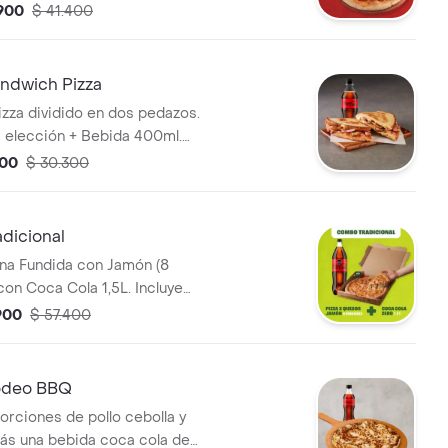
o, Sazonador Pimienta Roja y
.900
$ 41.400
i.
ndwich Pizza
zza dividido en dos pedazos.
 elección + Bebida 400ml.
sa de Ajo, Sazonador Pimienta
900
$ 30.300
eroncini.
dicional
na Fundida con Jamón (8
con Coca Cola 1,5L. Incluye
o, Sazonador Pimienta Roja y
900
$ 57.400
i.
deo BBQ
orciones de pollo cebolla y