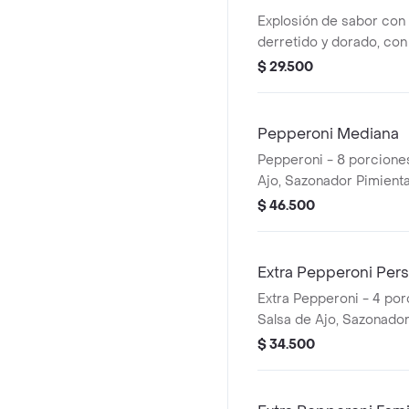
Explosión de sabor con
derretido y dorado, con 
Papa Johns con su sabor
$ 29.500
porciones. Incluye Salsa
Sazonador Pimienta Roj
Pepperoni Mediana
Pepperoni - 8 porciones
Ajo, Sazonador Pimienta
Pepperoncini.
$ 46.500
Extra Pepperoni Pers
Extra Pepperoni - 4 por
Salsa de Ajo, Sazonador
Pepperoncini.
$ 34.500