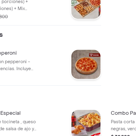
8 porciones) +
iones) + Mix
de 2 Coca Cola
.800
de Ajo, Sazonador
ncini.
s
peroni
on pepperoni -
tencias. Incluye
 Pimienta Roja y
Especial
Combo Pas
 tocineta , queso
Pasta corta
de salsa de ajo y
negras, ver
s. Acompañada de
cebolla) y 