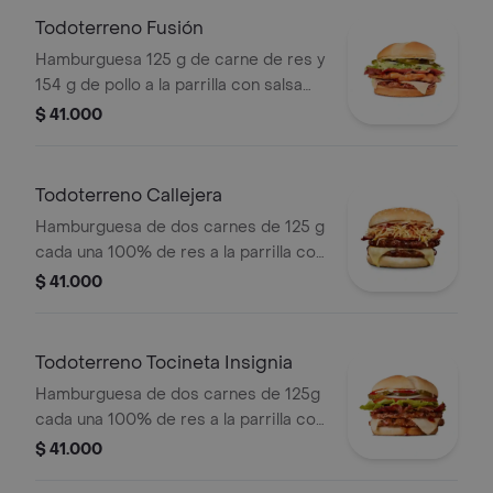
Todoterreno Fusión
Hamburguesa 125 g de carne de res y
154 g de pollo a la parrilla con salsa
BBQ, tocineta, queso mozzarella,
$ 41.000
pepinillos, lechuga, cebolla y salsa
miel mostaza en pan papa
Todoterreno Callejera
Hamburguesa de dos carnes de 125 g
cada una 100% de res a la parrilla con
salsa bbq, tocineta, queso mozzarella,
$ 41.000
papas callejera, salsa blanca, salsa
bbq y mostaza en pan ajonjolí
Todoterreno Tocineta Insignia
Hamburguesa de dos carnes de 125g
cada una 100% de res a la parrilla con
salsa BBQ, tocineta, queso
$ 41.000
mozzarella, pepinillos, lechuga,