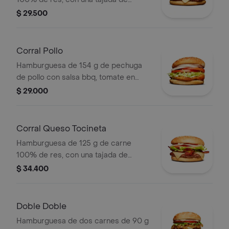
queso tipo mozzarella, tomate en
$ 29.500
rodajas, cebolla en rodajas, lechuga,
salsa blanca, salsa de tomate y
mostaza
Corral Pollo
Hamburguesa de 154 g de pechuga
de pollo con salsa bbq, tomate en
rodajas, cebolla en rodajas, lechuga y
$ 29.000
salsa blanca en pan ajonjolí
Corral Queso Tocineta
Hamburguesa de 125 g de carne
100% de res, con una tajada de
queso tipo mozzarella, tocineta,
$ 34.400
tomate en rodajas, cebolla en rodajas,
lechuga fresca y salsas en pan ajonjolí
Doble Doble
Hamburguesa de dos carnes de 90 g