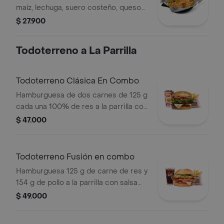
maíz, lechuga, suero costeño, queso
costeño, salsa BBQ, salsa Corral,
$ 27.900
salsa piña y papa callejera.
Todoterreno a La Parrilla
Todoterreno Clásica En Combo
Hamburguesa de dos carnes de 125 g
cada una 100% de res a la parrilla con
salsa bbq, queso mozzarella, lechuga,
$ 47.000
tomate, cebolla y salsas + papas
medianas (corral o cascos) + bebida
Todoterreno Fusión en combo
Hamburguesa 125 g de carne de res y
154 g de pollo a la parrilla con salsa
BBQ, tocineta, queso mozzarella,
$ 49.000
pepinillos, lechuga, cebolla y salsa
miel mostaza en pan papa + papas