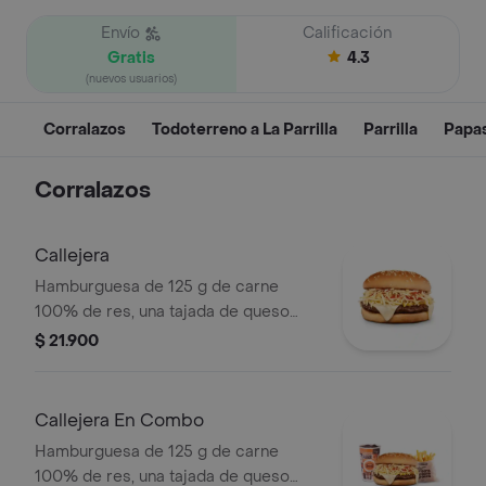
Envío
Calificación
Gratis
4.3
(nuevos usuarios)
Corralazos
Todoterreno a La Parrilla
Parrilla
Papa
Corralazos
Callejera
Hamburguesa de 125 g de carne
100% de res, una tajada de queso
tipo mozzarella, papas callejera, salsa
$ 21.900
blanca, salsa de tomate y mostaza en
pan ajonjolí
Callejera En Combo
Hamburguesa de 125 g de carne
100% de res, una tajada de queso