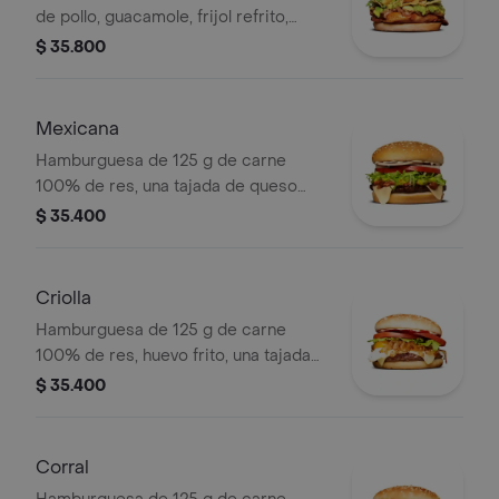
de pollo, guacamole, frijol refrito,
tortillas de maíz, tomate, lechuga y
$ 35.800
salsa blanca en pan ajonjolí
Mexicana
Hamburguesa de 125 g de carne
100% de res, una tajada de queso
tipo mozzarella, guacamole, fríjol
$ 35.400
refrito, tomate en rodajas, cebolla en
rodajas, lechuga y salsa blanca
Criolla
Hamburguesa de 125 g de carne
100% de res, huevo frito, una tajada
de queso tipo mozzarella, cebolla
$ 35.400
grillé, tomate en rodajas, lechuga,
salsa blanca y salsa de tomate
Corral