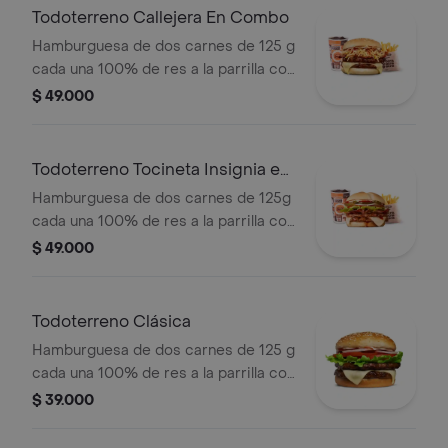
medianas (Corral o cascos) + bebida
Todoterreno Callejera En Combo
PET
Hamburguesa de dos carnes de 125 g
cada una 100% de res a la parrilla con
salsa bbq, tocineta, queso mozzarella,
$ 49.000
papas callejera y salsas + papas
medianas(corral o cascos) + bebida
Todoterreno Tocineta Insignia en
combo
Hamburguesa de dos carnes de 125g
cada una 100% de res a la parrilla con
salsa BBQ, tocineta, queso
$ 49.000
mozzarella, pepinillos, lechuga,
tomate, cebolla, salsa blanca, salsa de
tomate y mostaza en pan papa +
Todoterreno Clásica
papas Corral medianas + bebida PET
Hamburguesa de dos carnes de 125 g
cada una 100% de res a la parrilla con
salsa bbq, queso mozzarella, lechuga,
$ 39.000
tomate en rodajas, cebolla en rodajas
y salsas