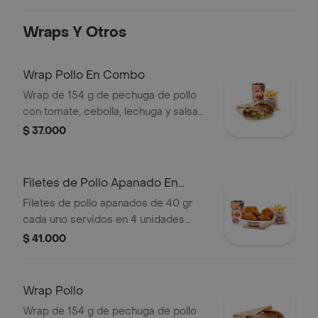
bebida y vasito de helado 60 g
Wraps Y Otros
Wrap Pollo En Combo
Wrap de 154 g de pechuga de pollo
con tomate, cebolla, lechuga y salsa
blanca + papas medianas (corral o en
$ 37.000
cascos) + bebida pet
Filetes de Pollo Apanado En
Combo
Filetes de pollo apanados de 40 gr
cada uno servidos en 4 unidades
acompañados de miel mostaza +
$ 41.000
papas medianas (Corral o en cascos)
+ bebida PET
Wrap Pollo
Wrap de 154 g de pechuga de pollo