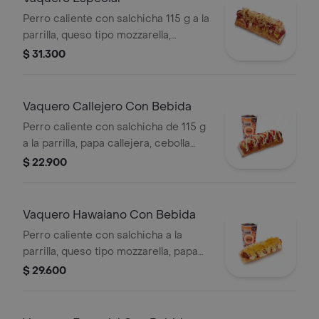
Perro caliente con salchicha 115 g a la
parrilla, queso tipo mozzarella,
tocineta picada, papa callejera,
$ 31.300
cebolla picada, salsa blanca, salsa de
tomate y mostaza en pan perro
Vaquero Callejero Con Bebida
Perro caliente con salchicha de 115 g
a la parrilla, papa callejera, cebolla
picada, salsa blanca, salsa de tomate
$ 22.900
y mostaza en pan perro + bebida PET
Vaquero Hawaiano Con Bebida
Perro caliente con salchicha a la
parrilla, queso tipo mozzarella, papa
callejera, piña, salsa blanca y salsa de
$ 29.600
tomate en pan perro + bebida pet