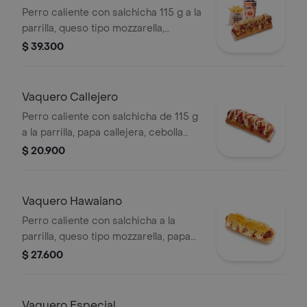
Perro caliente con salchicha 115 g a la
parrilla, queso tipo mozzarella,
tocineta picada, papa callejera,
$ 39.300
cebolla picada, salsa blanca, salsa de
tomate y mostaza en pan perro +
papas medianas (Corral o en cascos)
Vaquero Callejero
+ bebida PET
Perro caliente con salchicha de 115 g
a la parrilla, papa callejera, cebolla
picada, salsa blanca, salsa de tomate
$ 20.900
y mostaza en pan perro
Vaquero Hawaiano
Perro caliente con salchicha a la
parrilla, queso tipo mozzarella, papa
callejera, piña, salsa blanca y salsa de
$ 27.600
tomate en pan perro
Vaquero Especial