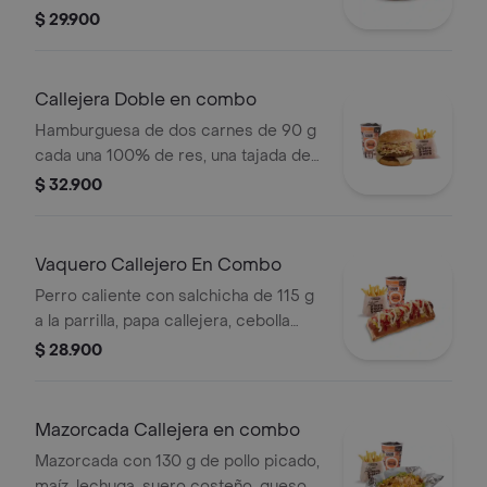
tipo mozzarella, papas callejera, salsa
$ 29.900
blanca, salsa de tomate y mostaza en
pan ajonjolí + papas Corral medianas
+ bebida PET
Callejera Doble en combo
Hamburguesa de dos carnes de 90 g
cada una 100% de res, una tajada de
queso tipo mozzarella, papas
$ 32.900
callejera, salsa blanca, salsa de
tomate y mostaza en pan ajonjolí +
papas Corral medianas + bebida PET
Vaquero Callejero En Combo
Perro caliente con salchicha de 115 g
a la parrilla, papa callejera, cebolla
picada, salsa blanca, salsa de tomate
$ 28.900
y mostaza en pan perro + papas
medianas (Corral o cascos) + bebida
PET
Mazorcada Callejera en combo
Mazorcada con 130 g de pollo picado,
maíz, lechuga, suero costeño, queso