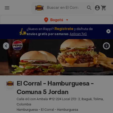
Bogotá
Regístrate
¿Nuevo en Rappi?
y disfruta de
envíos gratis por semanas
Aplican TyC
El Corral - Hamburguesa -
Comuna 5 Jordan
Calle 60 con Ambala #12-224 Local 272- 2, Ibagué, Tolima,
Colombia
Hamburguesa - El Corral - Hamburguesa