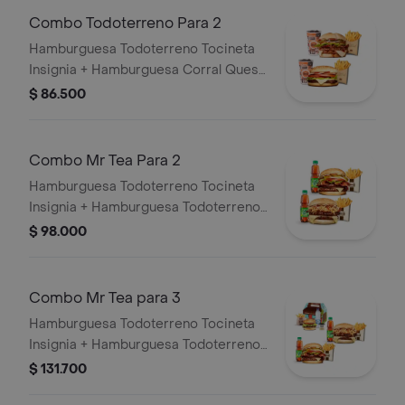
Combo Todoterreno Para 2
Hamburguesa Todoterreno Tocineta
Insignia + Hamburguesa Corral Queso
+ 2 papas grandes + 2 bebidas
$ 86.500
Combo Mr Tea Para 2
Hamburguesa Todoterreno Tocineta
Insignia + Hamburguesa Todoterreno
Callejera + 2 papas grandes + 2 Mr
$ 98.000
Tea sabor a limón
Combo Mr Tea para 3
Hamburguesa Todoterreno Tocineta
Insignia + Hamburguesa Todoterreno
Callejera + 2 papas grandes + 2 Mr
$ 131.700
Tea sabor a limón + Menú Corralito