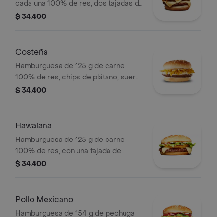
cada una 100% de res, dos tajadas de
queso tipo mozzarella, cebolla grillé,
$ 34.400
tomate, lechuga y salsa blanca en pan
ajonjolí
Costeña
Hamburguesa de 125 g de carne
100% de res, chips de plátano, suero,
queso costeño rallado y salsa blanca
$ 34.400
en pan ajonjolí
Hawaiana
Hamburguesa de 125 g de carne
100% de res, con una tajada de
queso tipo mozzarella, piña, lechuga,
$ 34.400
salsa blanca y salsa de tomate en pan
ajonjolí
Pollo Mexicano
Hamburguesa de 154 g de pechuga