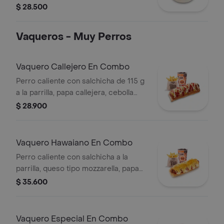
Campestre (quesos, huevo, pepinillos)
$ 28.500
+ aderezo y adiciona la proteína que
prefieras (puede tener trazas de
Vaqueros - Muy Perros
alimentos de origen animal)
Vaquero Callejero En Combo
Perro caliente con salchicha de 115 g
a la parrilla, papa callejera, cebolla
picada, salsa blanca, salsa de tomate
$ 28.900
y mostaza en pan perro + papas
medianas (Corral o cascos) + bebida
PET
Vaquero Hawaiano En Combo
Perro caliente con salchicha a la
parrilla, queso tipo mozzarella, papa
callejera, piña y salsas en pan perro +
$ 35.600
papas medianas (corral o en cascos)
+ bebida pet
Vaquero Especial En Combo