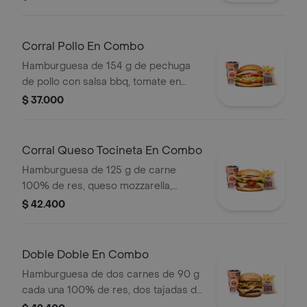
lechuga y salsas + papas medianas
(corral o cascos) + bebida pet
Corral Pollo En Combo
Hamburguesa de 154 g de pechuga
de pollo con salsa bbq, tomate en
rodajas, cebolla en rodajas, lechuga y
$ 37.000
salsa blanca + papas medianas (corral
o cascos) + bebida pet
Corral Queso Tocineta En Combo
Hamburguesa de 125 g de carne
100% de res, queso mozzarella,
tocineta, tomate en rodajas, cebolla
$ 42.400
en rodajas, lechuga fresca y salsas +
papas medianas (corral o cascos) +
bebida
Doble Doble En Combo
Hamburguesa de dos carnes de 90 g
cada una 100% de res, dos tajadas de
queso tipo mozzarella, cebolla grillé,