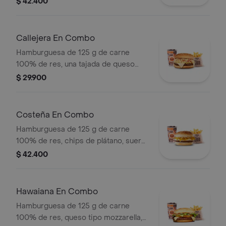
$ 42.400
tomate, lechuga y salsa blanca en pan
ajonjolí + papas medianas (Corral o
cascos) + bebida PET
Callejera En Combo
Hamburguesa de 125 g de carne
100% de res, una tajada de queso
tipo mozzarella, papas callejera, salsa
$ 29.900
blanca, salsa de tomate y mostaza en
pan ajonjolí + papas Corral medianas
+ bebida PET
Costeña En Combo
Hamburguesa de 125 g de carne
100% de res, chips de plátano, suero,
queso costeño rallado y salsa blanca
$ 42.400
en pan ajonjolí + papas medianas
(corral o cascos) + bebida pet
Hawaiana En Combo
Hamburguesa de 125 g de carne
100% de res, queso tipo mozzarella,