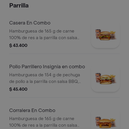
tomate, cebolla, salsa blanca, salsa de
Parrilla
tomate y mostaza en pan papa
Casera En Combo
Hamburguesa de 165 g de carne
100% de res a la parrilla con salsa
bbq, queso americano, cebolla,
$ 43.400
tomate, lechuga y salsas en pan
ajonjolí + papas medianas (corral o
cascos) + bebida
Pollo Parrillero Insignia en combo
Hamburguesa de 154 g de pechuga
de pollo a la parrilla con salsa BBQ,
tocineta, una tajada de queso tipo
$ 45.400
mozzarella, pepinillos, cebolla en
rodajas, lechuga y miel mostaza en
pan papa + papas medianas (Corral o
Corralera En Combo
cascos) + bebida PET
Hamburguesa de 165 g de carne
100% de res a la parrilla con salsa