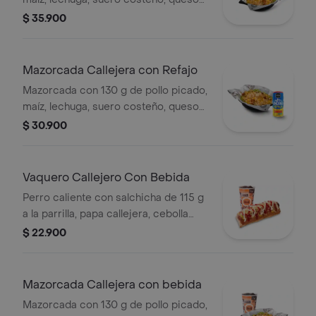
costeño, salsa BBQ, salsa Corral,
$ 35.900
salsa piña y papa callejera. + papas
Corral medianas + bebida PET
Mazorcada Callejera con Refajo
Mazorcada con 130 g de pollo picado,
maíz, lechuga, suero costeño, queso
costeño, salsa BBQ, salsa Corral,
$ 30.900
salsa piña y papa callejera. + Refajo
en lata
Vaquero Callejero Con Bebida
Perro caliente con salchicha de 115 g
a la parrilla, papa callejera, cebolla
picada, salsa blanca, salsa de tomate
$ 22.900
y mostaza en pan perro + bebida PET
Mazorcada Callejera con bebida
Mazorcada con 130 g de pollo picado,