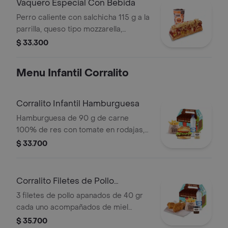
Vaquero Especial Con Bebida
Perro caliente con salchicha 115 g a la
parrilla, queso tipo mozzarella,
tocineta picada, papa callejera,
$ 33.300
cebolla picada, salsa blanca, salsa de
tomate y mostaza en pan perro +
Menu Infantil Corralito
bebida PET
Corralito Infantil Hamburguesa
Hamburguesa de 90 g de carne
100% de res con tomate en rodajas,
lechuga en julianas, salsa blanca y
$ 33.700
salsa de tomate con papas corral
medianas, bebida y vasito de helado
60 g
Corralito Filetes de Pollo
Apanados
3 filetes de pollo apanados de 40 gr
cada uno acompañados de miel
mostaza con papas Corral medianas,
$ 35.700