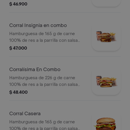
bbq, tocineta, queso americano,
$ 46.900
cebolla grillé y salsa de tomate +
papas medianas (corral o cascos) +
bebida pet
Corral Insignia en combo
Hamburguesa de 165 g de carne
100% de res a la parrilla con salsa
BBQ, tocineta, queso americano,
$ 47.000
pepinillos, lechuga, tomate, cebolla,
salsa blanca, salsa de tomate y
mostaza en pan papa + papas Corral
Corralísima En Combo
medianas + bebida PET
Hamburguesa de 226 g de carne
100% de res a la parrilla con salsa
bbq, queso mozzarella, tomate,
$ 48.400
cebolla, lechuga y salsas + papas
medianas (corral o cascos) + bebida
pet
Corral Casera
Hamburguesa de 165 g de carne
100% de res a la parrilla con salsa