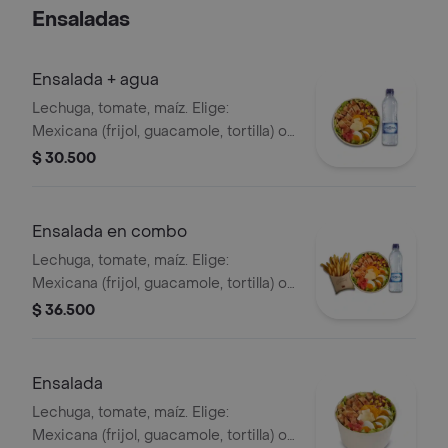
Hamburguesa
Ensaladas
Ensalada + agua
Lechuga, tomate, maíz. Elige:
Mexicana (frijol, guacamole, tortilla) o
Campestre (quesos, huevo, pepinillos)
$ 30.500
+ aderezo y adiciona la proteína que
prefieras (puede tener trazas de
alimentos de origen animal) + agua
Ensalada en combo
Lechuga, tomate, maíz. Elige:
Mexicana (frijol, guacamole, tortilla) o
Campestre (quesos, huevo, pepinillos)
$ 36.500
+ aderezo y adiciona la proteína que
prefieras (puede tener trazas de
alimentos de origen animal) + papas
Ensalada
medianas + bebida PET
Lechuga, tomate, maíz. Elige:
Mexicana (frijol, guacamole, tortilla) o