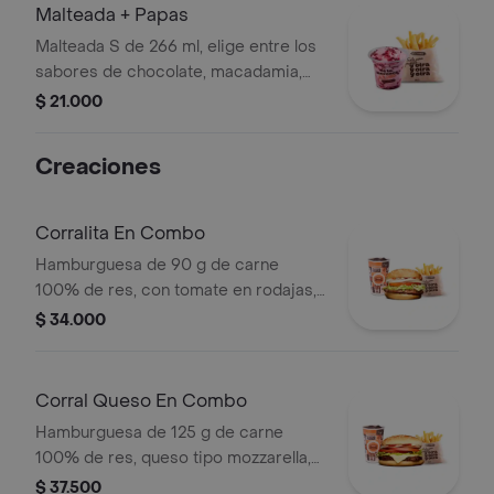
Malteada + Papas
Malteada S de 266 ml, elige entre los
sabores de chocolate, macadamia,
frutos del bosque, vainilla o Café +
$ 21.000
papas medianas. La consistencia de
este producto puede variar debido al
Creaciones
tiempo de entrega.
Corralita En Combo
Hamburguesa de 90 g de carne
100% de res, con tomate en rodajas,
cebolla en rodajas, lechuga, salsa
$ 34.000
blanca y salsa de tomate + papas
medianas (corral o cascos) + bebida
pet
Corral Queso En Combo
Hamburguesa de 125 g de carne
100% de res, queso tipo mozzarella,
tomate en rodajas, cebolla en rodajas,
$ 37.500