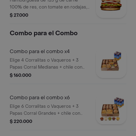
Hamburguesa de 125 g de carne
100% de res, con tomate en rodajas,
cebolla en rodajas, lechuga, salsa
$ 27.000
blanca, salsa de tomate y mostaza en
pan ajonjolí
Combo para el Combo
Combo para el combo x4
Elige 4 Corralitas o Vaqueros + 3
Papas Corral Medianas + chile con
carne, guacamole, queso cheddar,
$ 160.000
tocineta y suero + 4 bebidas (Refajo
Andina o Colombiana).
Combo para el combo x6
Elige 6 Corralitas o Vaqueros + 3
Papas Corral Grandes + chile con
carne, guacamole, queso cheddar,
$ 220.000
tocineta y suero + 6 bebidas (Refajo
Andina o Colombiana).