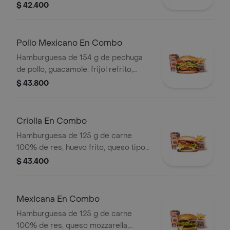
piña, lechuga, salsa blanca y salsa de
$ 42.400
tomate en pan ajonjolí + papas
medianas (corral o cascos) + bebida
pet
Pollo Mexicano En Combo
Hamburguesa de 154 g de pechuga
de pollo, guacamole, frijol refrito,
tortillas de maíz, tomate, lechuga y
$ 43.800
salsa blanca + papas medianas (corral
o cascos) + bebida pet
Criolla En Combo
Hamburguesa de 125 g de carne
100% de res, huevo frito, queso tipo
mozzarella, cebolla grillé, tomate en
$ 43.400
rodajas, lechuga y salsas + papas
medianas (corral o cascos) + bebida
pet
Mexicana En Combo
Hamburguesa de 125 g de carne
100% de res, queso mozzarella,