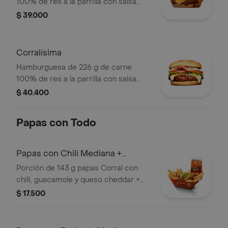
100% de res a la parrilla con salsa
BBQ, tocineta, queso americano,
$ 39.000
pepinillos, lechuga, tomate, cebolla,
salsa blanca, salsa de tomate y
mostaza en pan papa
Corralísima
Hamburguesa de 226 g de carne
100% de res a la parrilla con salsa
bbq, queso mozzarella, tomate en
$ 40.400
rodajas, cebolla en rodajas, lechuga,
salsa blanca, salsa de tomate y
Papas con Todo
mostaza
Papas con Chili Mediana +
bebida
Porción de 143 g papas Corral con
chili, guacamole y queso cheddar +
bebida
$ 17.500