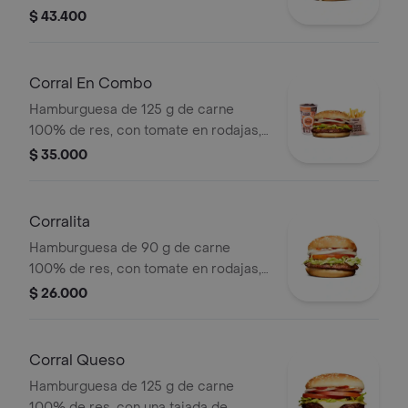
guacamole, fríjol refrito, tomate,
$ 43.400
cebolla, lechuga y salsa blanca +
papas medianas (corral o cascos) +
bebida pet
Corral En Combo
Hamburguesa de 125 g de carne
100% de res, con tomate en rodajas,
cebolla en rodajas, lechuga y salsas
$ 35.000
en pan ajonjolí + papas medianas
(corral o cascos) + bebida pet.
Corralita
Hamburguesa de 90 g de carne
100% de res, con tomate en rodajas,
cebolla en rodajas, lechuga, salsa
$ 26.000
blanca y salsa de tomate en pan
ajonjolí
Corral Queso
Hamburguesa de 125 g de carne
100% de res, con una tajada de