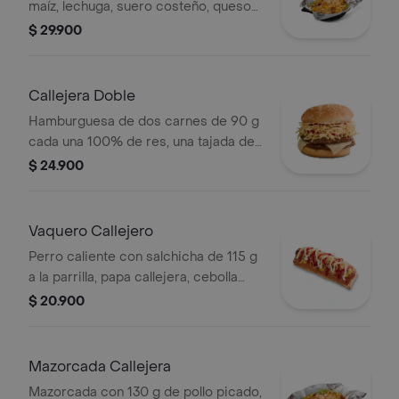
maíz, lechuga, suero costeño, queso
costeño, salsa BBQ, salsa Corral,
$ 29.900
salsa piña y papa callejera. + bebida
PET
Callejera Doble
Hamburguesa de dos carnes de 90 g
cada una 100% de res, una tajada de
queso tipo mozzarella, papas
$ 24.900
callejera, salsa blanca, salsa de
tomate y mostaza en pan ajonjolí
Vaquero Callejero
Perro caliente con salchicha de 115 g
a la parrilla, papa callejera, cebolla
picada, salsa blanca, salsa de tomate
$ 20.900
y mostaza en pan perro
Mazorcada Callejera
Mazorcada con 130 g de pollo picado,