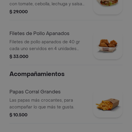
con tomate, cebolla, lechuga y salsa
blanca
$ 29.000
Filetes de Pollo Apanados
Filetes de pollo apanados de 40 gr
cada uno servidos en 4 unidades
acompañados de miel mostaza
$ 33.000
Acompañamientos
Papas Corral Grandes
Las papas más crocantes, para
acompañar lo que más te gusta.
$ 10.500