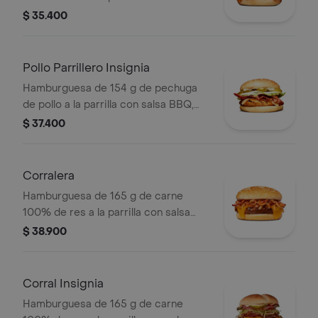
bbq, queso americano, cebolla en
$ 35.400
rodajas, tomate en rodajas, lechuga y
salsas en pan ajonjolí
Pollo Parrillero Insignia
Hamburguesa de 154 g de pechuga
de pollo a la parrilla con salsa BBQ,
tocineta, una tajada de queso tipo
$ 37.400
mozzarella, pepinillos, cebolla en
rodajas, lechuga y miel mostaza en
pan papa
Corralera
Hamburguesa de 165 g de carne
100% de res a la parrilla con salsa
bbq, tocineta, una tajada de queso
$ 38.900
tipo americano, cebolla grillé y salsa
de tomate en pan ajonjolí
Corral Insignia
Hamburguesa de 165 g de carne