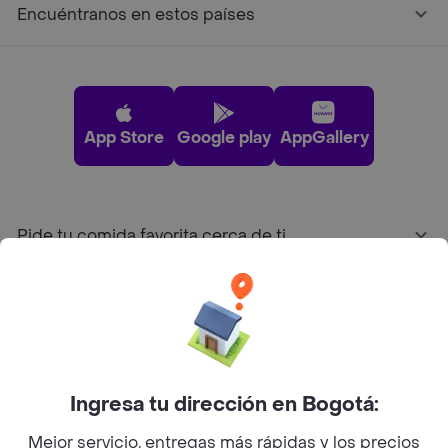
Encuéntranos en estos países
App Store
Google play
AppGallery
Pide tu comida favorita cerca de ti
Categorías
Únete a Rappi
Ingresa tu dirección en Bogotá:
Sobre Rappi
Mejor servicio, entregas más rápidas y los precios