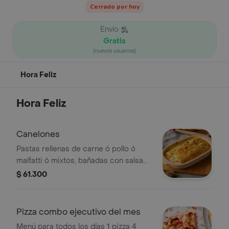
Cerrado por hoy
Envío
Gratis
(nuevos usuarios)
Hora Feliz
Hora Feliz
Canelones
Pastas rellenas de carne ó pollo ó
malfatti ó mixtos, bañadas con salsa
bechamel, gratinadas con queso
$ 61.300
mozzarella y parmesano. su grosor
aporta al plato de pasta una
consistencia única.
Pizza combo ejecutivo del mes
Menú para todos los días 1 pizza 4