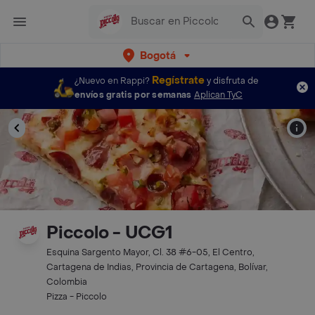
Bogotá
Regístrate
¿Nuevo en Rappi?
y disfruta de
envíos gratis por semanas
Aplican TyC
Piccolo - UCG1
Esquina Sargento Mayor, Cl. 38 #6-05, El Centro,
Cartagena de Indias, Provincia de Cartagena, Bolívar,
Colombia
Pizza - Piccolo