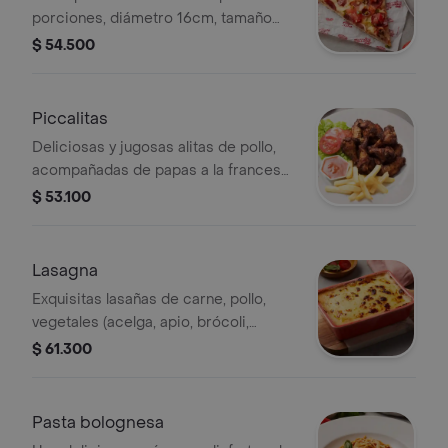
porciones, diámetro 16cm, tamaño
especial, 1 bebida y postre
$ 54.500
Piccalitas
Deliciosas y jugosas alitas de pollo,
acompañadas de papas a la francesa
y ensalada. especial para compartir
$ 53.100
en familia.
Lasagna
Exquisitas lasañas de carne, pollo,
vegetales (acelga, apio, brócoli,
champiñones y zanahoria) o mixtas.
$ 61.300
despierta tus sentidos con la
cremosidad de este plato.
Pasta bolognesa