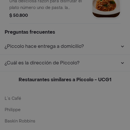
Una deliciosa razón para disfrutar el
plato número uno de pasta. la
verdadera pasta a la bolognesa. elige
$ 50.800
pasta larga ó corta.
Preguntas frecuentes
¿Piccolo hace entrega a domicilio?
¿Cuál es la dirección de Piccolo?
Restaurantes similares a Piccolo - UCG1
L´s Café
Philippe
Baskin Robbins