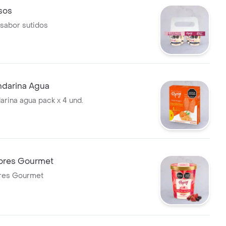
sos
sabor sutidos
ndarina Agua
arina agua pack x 4 und.
bores Gourmet
ores Gourmet