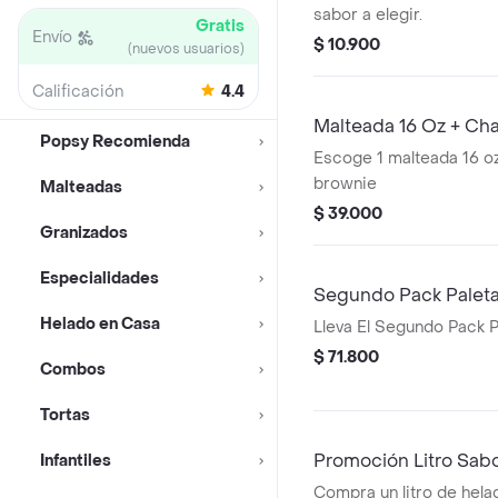
sabor a elegir.
Gratis
Envío
$ 10.900
(nuevos usuarios)
Calificación
4.4
Malteada 16 Oz + Cha
Popsy Recomienda
Escoge 1 malteada 16 oz 
brownie
Malteadas
$ 39.000
Granizados
Especialidades
Segundo Pack Palet
Helado en Casa
Lleva El Segundo Pack 
$ 71.800
Combos
Tortas
Promoción Litro Sab
Infantiles
Compra un litro de helad