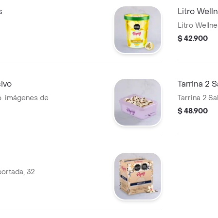
s
Litro Wel
Litro Welln
$ 42.900
sivo
Tarrina 2 
vo. imágenes de
Tarrina 2 S
$ 48.900
portada, 32