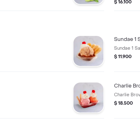
helado.
$ 16.100
Sundae 1 
Sundae 1 S
$ 11.900
Charlie Br
Charlie Bro
$ 18.500