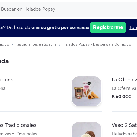
Registrarme
pi?
Disfruta de
envíos gratis por semanas
Tér
icilio
Restaurantes en Soacha
Helados Popsy - Despensa a Domicilio
nda
peona
La Ofensiv
ona
La Ofensiva
$ 60.000
s Tradicionales
Vaso 2 Sa
n vaso. Dos bolas
Helado sabo