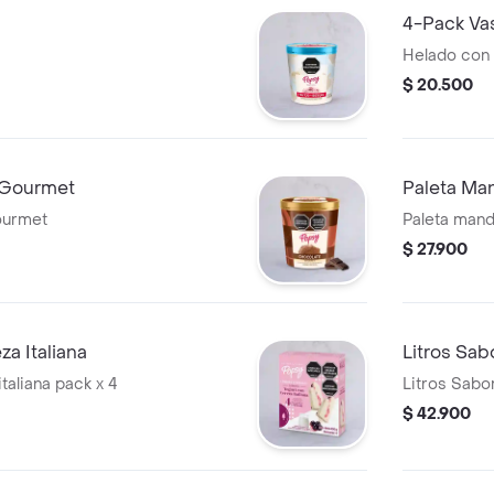
4-Pack Va
Helado con 
$ 20.500
 Gourmet
Paleta Ma
ourmet
Paleta mand
$ 27.900
a Italiana
Litros Sa
taliana pack x 4
Litros Sab
$ 42.900