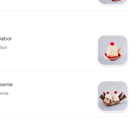
Sabor
abor
ownie
wnie