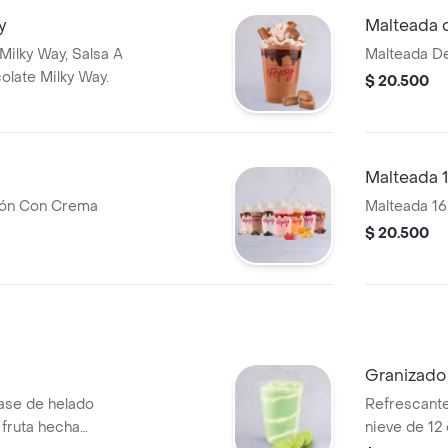
y
Malteada 
Milky Way, Salsa A
Malteada De
olate Milky Way.
$ 20.500
Malteada 1
ión Con Crema
Malteada 16
$ 20.500
Granizado
ase de helado
Refrescante
 fruta hecha
nieve de 12 