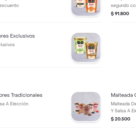
descuento
segundo con
sabores sur
$ 91.800
res Exclusivos
lusivos
res Tradicionales
Malteada 
sa A Elección.
Malteada D
Y Salsa A El
$ 20.500