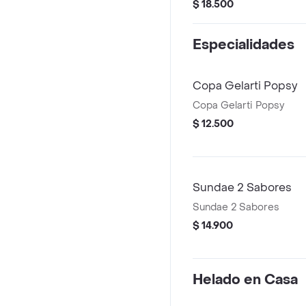
helado.
$ 18.500
Especialidades
Copa Gelarti Popsy
Copa Gelarti Popsy
$ 12.500
Sundae 2 Sabores
Sundae 2 Sabores
$ 14.900
Helado en Casa