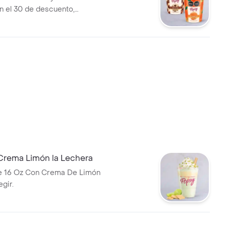
 el 30 de descuento,
tidos
Crema Limón la Lechera
e 16 Oz Con Crema De Limón
egir.