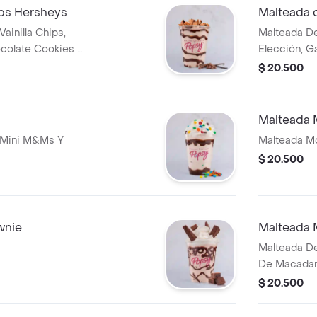
ips Hersheys
Malteada 
ainilla Chips,
Malteada De
ocolate Cookies &
Elección, Ga
Natural.
$ 20.500
Malteada 
 Mini M&Ms Y
Malteada Mo
$ 20.500
wnie
Malteada 
Malteada De
De Macadami
$ 20.500