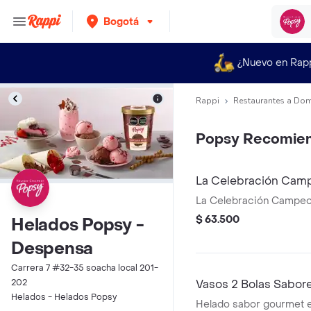
Bogotá
¿Nuevo en Rap
Rappi
Restaurantes a Dom
Popsy Recomie
La Celebración Cam
La Celebración Campe
$ 63.500
Helados Popsy -
Despensa
Carrera 7 #32-35 soacha local 201-
202
Vasos 2 Bolas Sabore
Helados - Helados Popsy
Helado sabor gourmet e