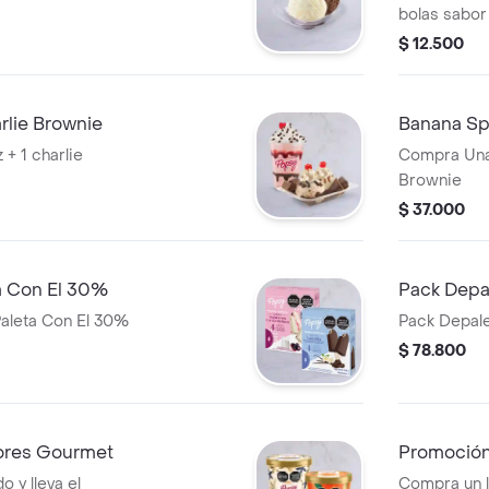
bolas sabor 
$ 12.500
rlie Brownie
Banana Spl
+ 1 charlie
Compra Una 
Brownie
$ 37.000
a Con El 30%
Pack Depa
Paleta Con El 30%
Pack Depal
$ 78.800
ores Gourmet
Promoción
o y lleva el
Compra un li