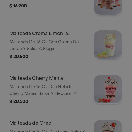
$ 16.900
Malteada Crema Limón la
Lechera
Malteada De 16 Oz Con Crema De
Limón Y Salsa A Elegir.
$ 20.500
Malteada Cherry Mania
Malteada De 16 Oz Con Helado
Cherry Manía, Salsa A Elección Y
Chips De Chocolate.
$ 20.500
Malteada de Oreo
Malteada De 16 Oz Con Oreo, Salsa A