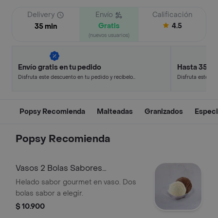
Delivery
Envío
Calificación
Gratis
4.5
35 min
(nuevos usuarios)
Envío gratis en tu pedido
Hasta 35% 
Disfruta este descuento en tu pedido y recíbelo
Disfruta este de
en minutos.
en minutos.
Popsy Recomienda
Malteadas
Granizados
Especi
Popsy Recomienda
Vasos 2 Bolas Sabores
Tradicionales
Helado sabor gourmet en vaso. Dos
bolas sabor a elegir.
$ 10.900