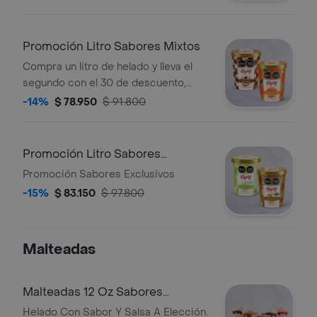
Promoción Litro Sabores Mixtos
Compra un litro de helado y lleva el
segundo con el 30 de descuento,
sabores surtidos
-14%
$ 78.950
$ 91.800
Promoción Litro Sabores
Exclusivos
Promoción Sabores Exclusivos
-15%
$ 83.150
$ 97.800
Malteadas
Malteadas 12 Oz Sabores
Tradicionales
Helado Con Sabor Y Salsa A Elección.