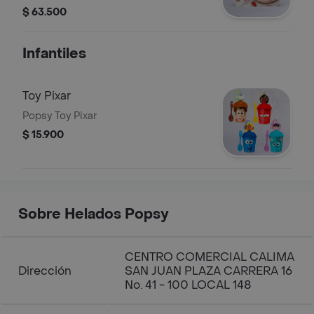
y cerezas, 12 unidades.
$ 63.500
Infantiles
Toy Pixar
Popsy Toy Pixar
$ 15.900
Sobre Helados Popsy
CENTRO COMERCIAL CALIMA
Dirección
SAN JUAN PLAZA CARRERA 16
No. 41 - 100 LOCAL 148