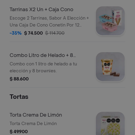
Tarrinas X2 Un + Caja Cono
Escoge 2 Tarrinas, Sabor A Elección +
Una Caja De Cono Conetin Por 12
Und.
-35%
$ 74.500
$ 114.700
Combo Litro de Helado + 8
Brownies
Combo con 1 litro de helado a tu
elección y 8 brownies.
$ 88.600
Tortas
Torta Crema De Limón
Torta Crema De Limón
$ 49.900