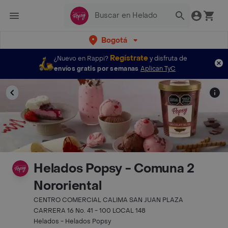
Bogotá
Regístrate
¿Nuevo en Rappi?
y disfruta de
envíos gratis por semanas
Aplican TyC
Helados Popsy - Comuna 2
Nororiental
CENTRO COMERCIAL CALIMA SAN JUAN PLAZA
CARRERA 16 No. 41 - 100 LOCAL 148
Helados - Helados Popsy