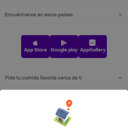
Encuéntranos en estos países
App Store
Google play
AppGallery
Pide tu comida favorita cerca de ti
Categorías
Únete a Rappi