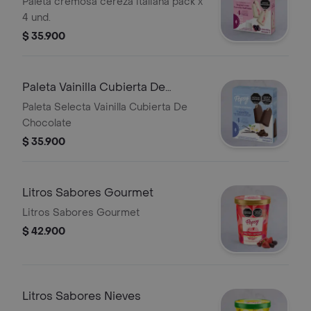
Paleta cremosa cereza italiana pack x
4 und.
$ 35.900
Paleta Vainilla Cubierta De
Chocolate
Paleta Selecta Vainilla Cubierta De
Chocolate
$ 35.900
Litros Sabores Gourmet
Litros Sabores Gourmet
$ 42.900
Litros Sabores Nieves