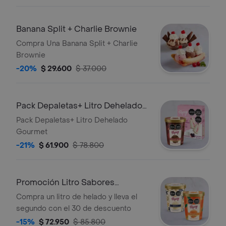
Banana Split + Charlie Brownie
Compra Una Banana Split + Charlie
Brownie
-20%
$ 29.600
$ 37.000
Pack Depaletas+ Litro Dehelado
Gourmet
Pack Depaletas+ Litro Dehelado
Gourmet
-21%
$ 61.900
$ 78.800
Promoción Litro Sabores
Gourmet
Compra un litro de helado y lleva el
segundo con el 30 de descuento
-15%
$ 72.950
$ 85.800