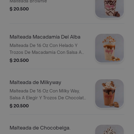
Malteada Brownie
$ 20.500
Malteada Macadamia Del Alba
Malteada De 16 Oz Con Helado Y
Trozos De Macadamia Con Salsa A
Elegir.
$ 20.500
Malteada de Milkyway
Malteada De 16 Oz Con Milky Way,
Salsa A Elegir Y Trozos De Chocolate
Milky Way.
$ 20.500
Malteada de Chocobelga.