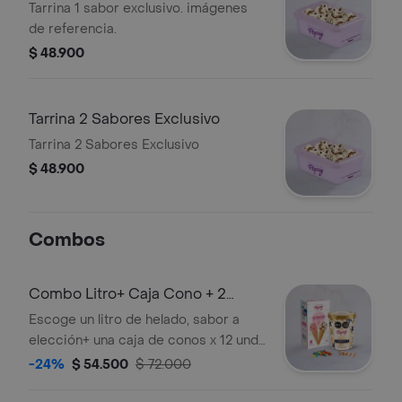
Tarrina 1 sabor exclusivo. imágenes
de referencia.
$ 48.900
Tarrina 2 Sabores Exclusivo
Tarrina 2 Sabores Exclusivo
$ 48.900
Combos
Combo Litro+ Caja Cono + 2
Toppings
Escoge un litro de helado, sabor a
elección+ una caja de conos x 12 und
y 2 topping a elección del cliente.
-24%
$ 54.500
$ 72.000