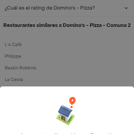
¿Cuál es el rating de Domino's - Pizza?
Restaurantes similares a Domino's - Pizza - Comuna 2
L´s Café
Philippe
Baskin Robbins
La Cesta
Mercari - Postres
Myriam Camhi Co
Magnifique
Empanaditas de Pipian - Empanadas