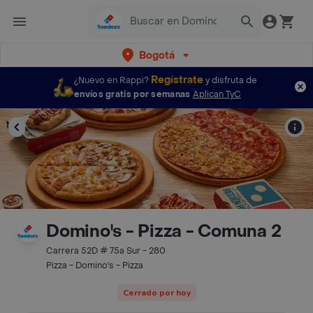
Bogotá
Regístrate
¿Nuevo en Rappi?
y disfruta de
envíos gratis por semanas
Aplican TyC
Domino's - Pizza - Comuna 2
Carrera 52D # 75a Sur - 280
Pizza - Domino's - Pizza
Cerrado por hoy