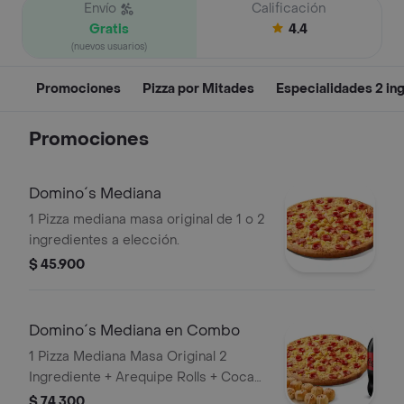
Envío
Calificación
Gratis
4.4
(nuevos usuarios)
Promociones
Pizza por Mitades
Especialidades 2 in
Promociones
Domino´s Mediana
1 Pizza mediana masa original de 1 o 2
ingredientes a elección.
$ 45.900
Domino´s Mediana en Combo
1 Pizza Mediana Masa Original 2
Ingrediente + Arequipe Rolls + Coca
Cola Zero 1.5lts.
$ 74.300