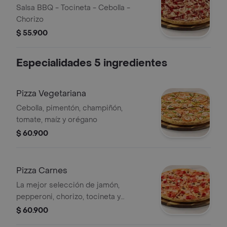
Salsa BBQ - Tocineta - Cebolla -
Chorizo
$ 55.900
Especialidades 5 ingredientes
Pizza Vegetariana
Cebolla, pimentón, champiñón,
tomate, maíz y orégano
$ 60.900
Pizza Carnes
La mejor selección de jamón,
pepperoni, chorizo, tocineta y
chicharrón
$ 60.900