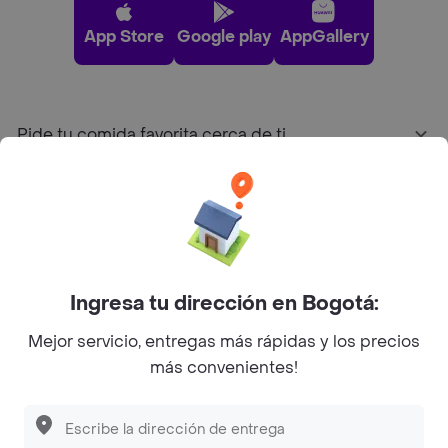
App Store
Google play
AppGallery
Pide tu comida favorita cerca de ti
Categorías
Únete a Rappi
Ingresa tu dirección en Bogotá:
Sobre Rappi
Mejor servicio, entregas más rápidas y los precios
más convenientes!
Facebook
Twitter
Instagram
©
2026
Rappi Inc. All rights reserved.