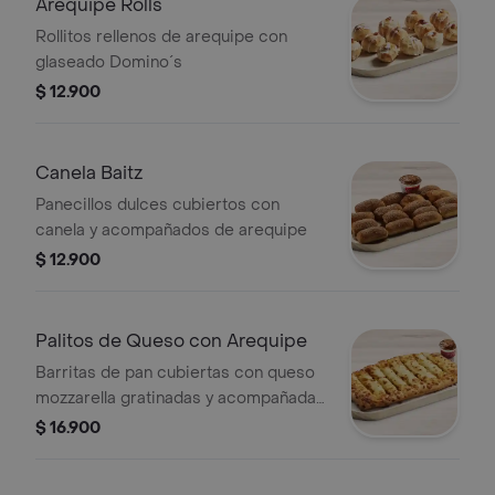
Arequipe Rolls
Rollitos rellenos de arequipe con
glaseado Domino´s
$ 12.900
Canela Baitz
Panecillos dulces cubiertos con
canela y acompañados de arequipe
$ 12.900
Palitos de Queso con Arequipe
Barritas de pan cubiertas con queso
mozzarella gratinadas y acompañadas
de arequipe
$ 16.900