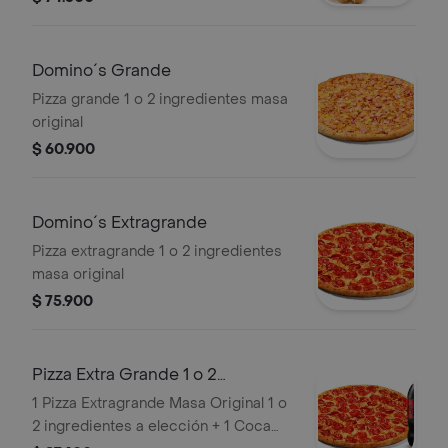
Domino´s Grande
Pizza grande 1 o 2 ingredientes masa
original
$ 60.900
Domino´s Extragrande
Pizza extragrande 1 o 2 ingredientes
masa original
$ 75.900
Pizza Extra Grande 1 o 2
Ingredientes y
1 Pizza Extragrande Masa Original 1 o
2 ingredientes a elección + 1 Coca