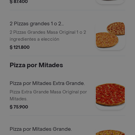
Cola Zero 1.5L
$ 87.400
2 Pizzas grandes 1 o 2
ingredientes
2 Pizzas Grandes Masa Original 1 o 2
ingredientes a elección
$ 121.800
Pizza por Mitades
Pizza por Mitades Extra Grande.
Pizza Extra Grande Masa Original por
Mitades.
$ 75.900
Pizza por Mitades Grande.