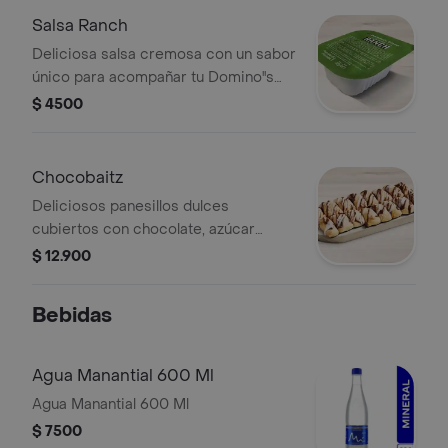
Salsa Ranch
Deliciosa salsa cremosa con un sabor
único para acompañar tu Domino''s
favorita.
$ 4500
Chocobaitz
Deliciosos panesillos dulces
cubiertos con chocolate, azúcar
espolvoreado y glaseado Domino's
$ 12.900
Bebidas
Agua Manantial 600 Ml
Agua Manantial 600 Ml
$ 7500