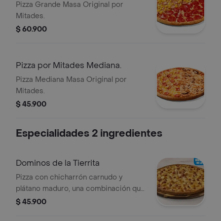
Pizza Grande Masa Original por
Mitades.
$ 60.900
Pizza por Mitades Mediana.
Pizza Mediana Masa Original por
Mitades.
$ 45.900
Especialidades 2 ingredientes
Dominos de la Tierrita
Pizza con chicharrón carnudo y
plátano maduro, una combinación que
celebra los sabores de Colombia en
$ 45.900
cada bocado