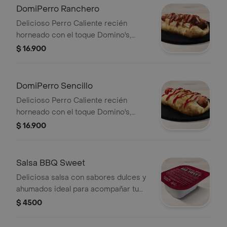
DomiPerro Ranchero
Delicioso Perro Caliente recién
horneado con el toque Domino's,
hecho con masa pan pizza y bordes
$ 16.900
rellenos de queso acompañado de
cebolla, tocineta y salsa de tomate
DomiPerro Sencillo
Delicioso Perro Caliente recién
horneado con el toque Domino's,
hecho con masa pan pizza y bordes
$ 16.900
rellenos de queso acompañado de
salsa de tomate.
Salsa BBQ Sweet
Deliciosa salsa con sabores dulces y
ahumados ideal para acompañar tu
Domino's favorita.
$ 4500