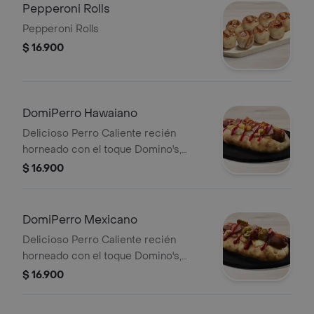
Pepperoni Rolls
Pepperoni Rolls
$ 16.900
DomiPerro Hawaiano
Delicioso Perro Caliente recién
horneado con el toque Domino's,
hecho con masa pan pizza y bordes
$ 16.900
rellenos de queso acompañado de
piña, tocineta y salsa de tomate.
DomiPerro Mexicano
Delicioso Perro Caliente recién
horneado con el toque Domino's,
hecho con masa pan pizza y bordes
$ 16.900
rellenos de queso acompañado de
jalapeño, tocineta y salsa de tomate.