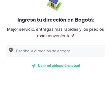
Mercari - Postres
Myriam Camhi Co
Ingresa tu dirección en Bogotá:
Magnifique
Mejor servicio, entregas más rápidas y los precios
más convenientes!
Empanaditas de Pipian - Empanadas
Desayunadero de la 42
Luisa Postres
Usar mi ubicación actual
Sopitas y Frijoladas
Subway
Top Marcas y Cadenas de Restaurantes