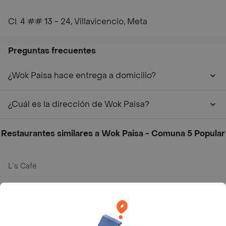
Cl. 4 ## 13 - 24, Villavicencio, Meta
Preguntas frecuentes
¿Wok Paisa hace entrega a domicilio?
¿Cuál es la dirección de Wok Paisa?
Restaurantes similares a Wok Paisa - Comuna 5 Popular
L´s Café
Philippe
Baskin Robbins
La Cesta