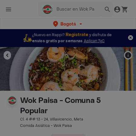
Bogotá
Regístrate
¿Nuevo en Rappi?
y disfruta de
envíos gratis por semanas
Aplican TyC
Wok Paisa - Comuna 5
Popular
Cl. 4 ## 13 - 24, Villavicencio, Meta
Comida Asiática - Wok Paisa