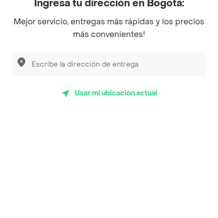
Ingresa tu dirección en Bogotá:
Magnifique
Mejor servicio, entregas más rápidas y los precios
Empanaditas de Pipian - Empanadas
más convenientes!
Desayunadero de la 42
Luisa Postres
Sopitas y Frijoladas
Usar mi ubicación actual
Subway
Top Marcas y Cadenas de Restaurantes
Encuéntranos en estos países