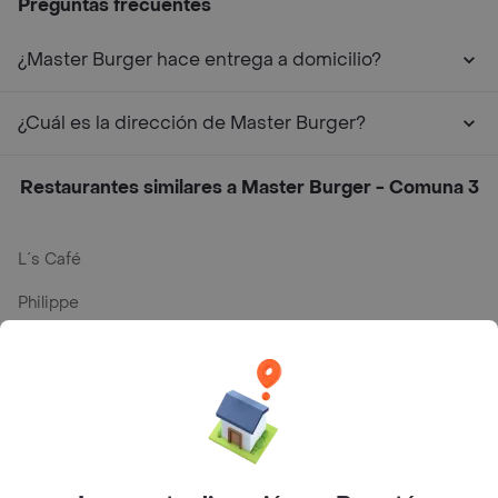
Preguntas frecuentes
¿Master Burger hace entrega a domicilio?
¿Cuál es la dirección de Master Burger?
Restaurantes similares a Master Burger - Comuna 3
L´s Café
Philippe
Baskin Robbins
La Cesta
Mercari - Postres
Myriam Camhi Co