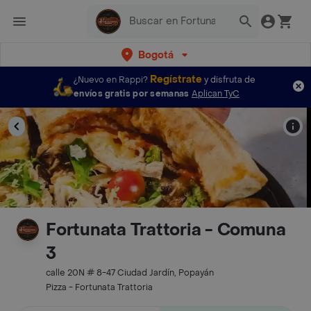
Bogotá
Regístrate
¿Nuevo en Rappi?
y disfruta de
envíos gratis por semanas
Aplican TyC
Fortunata Trattoria - Comuna
3
calle 20N # 8-47 Ciudad Jardín, Popayán
Pizza - Fortunata Trattoria