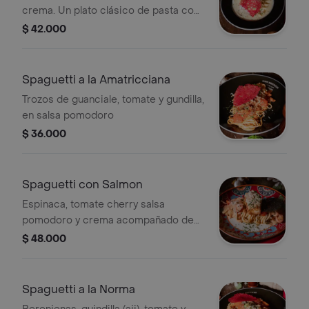
crema. Un plato clásico de pasta con
ingredientes frescos.
$ 42.000
Spaguetti a la Amatricciana
Trozos de guanciale, tomate y gundilla,
en salsa pomodoro
$ 36.000
Spaguetti con Salmon
Espinaca, tomate cherry salsa
pomodoro y crema acompañado de
filete de salmon
$ 48.000
Spaguetti a la Norma