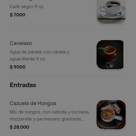
Café negro 9 oz
$ 7000
Canelazo
Agua de panela con canela y
aguardiente 9 oz
$ 9000
Entradas
Cazuela de Hongos
Mix de hongos, con cebolla y tocineta,
mozzarella y parmesano gratinado,
acompañado de pan de la casa
$ 28.000