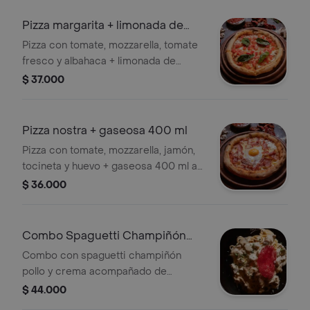
Pizza margarita + limonada de
sandía
Pizza con tomate, mozzarella, tomate
fresco y albahaca + limonada de
sandía
$ 37.000
Pizza nostra + gaseosa 400 ml
Pizza con tomate, mozzarella, jamón,
tocineta y huevo + gaseosa 400 ml a
elección
$ 36.000
Combo Spaguetti Champiñón
Pollo y Crema
Combo con spaguetti champiñón
pollo y crema acompañado de
Limonada natural 16 oz .
$ 44.000