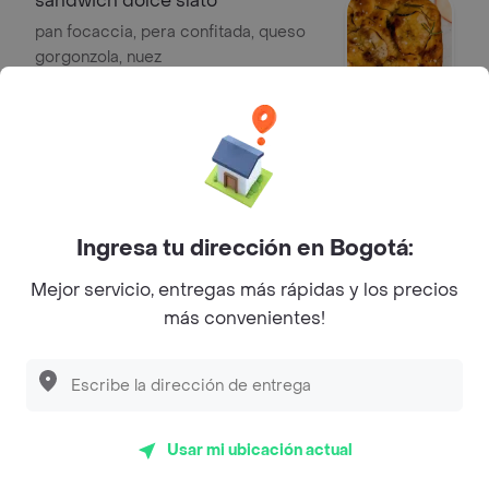
sandwich dolce slato
pan focaccia, pera confitada, queso
gorgonzola, nuez
$ 22.000
sandwich pollo al pesto
pan focaccia, pechuga de pollo, salsa
pesto, mozzarella y rugula
Ingresa tu dirección en Bogotá:
$ 24.000
Mejor servicio, entregas más rápidas y los precios
más convenientes!
Sobre Fortunata Trattoria
calle 20N # 8-47 Ciudad
Dirección
Jardín, Popayán
Usar mi ubicación actual