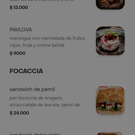
$ 13.000
PAVLOVA
merengue con mermelada de frutos
rojos, fruta y crema batida
$ 9000
FOCACCIA
sandwich de pernil
pan focaccia de oregano,
striacciatella de burrata, pernil de
cerdo, tomate confitado y rugula
$ 24.000