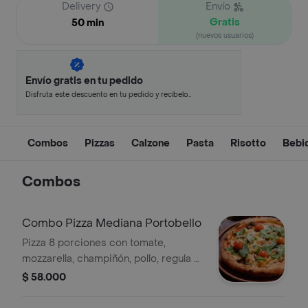
Delivery
Envío
Gratis
50 min
(nuevos usuarios)
Envío gratis en tu pedido
Disfruta este descuento en tu pedido y recíbelo
en minutos.
Combos
Pizzas
Calzone
Pasta
Risotto
Bebid
Combos
Combo Pizza Mediana Portobello
Pizza 8 porciones con tomate,
mozzarella, champiñón, pollo, regula y
tomate cherry + 2 Manzana Postobón
$ 58.000
400 ml