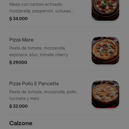
Masa con carbon activado,
mozzarella, pepperoni, uchuvas
confitadas, nueces, crema de queso
$ 34.000
azul tomate cherry y albahaca
Pizza Mare
Pasta de tomate, mozzarella,
espinaca, atun, tomate cherry
$ 29.000
Pizza Pollo E Pancetta
Pasta de tomate, mozzarella, pollo,
tocineta y maiz
$ 32.000
Calzone