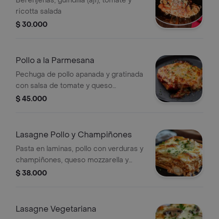
Berenjenas, guindilla (aji), tomate y
ricotta salada
$ 30.000
Pollo a la Parmesana
Pechuga de pollo apanada y gratinada
con salsa de tomate y queso
mozzarella y parmesano acompañado
$ 45.000
de spaguetti en salsa pomodoro
Lasagne Pollo y Champiñones
Pasta en laminas, pollo con verduras y
champiñones, queso mozzarella y
salsa bechamel y tomate
$ 38.000
Lasagne Vegetariana