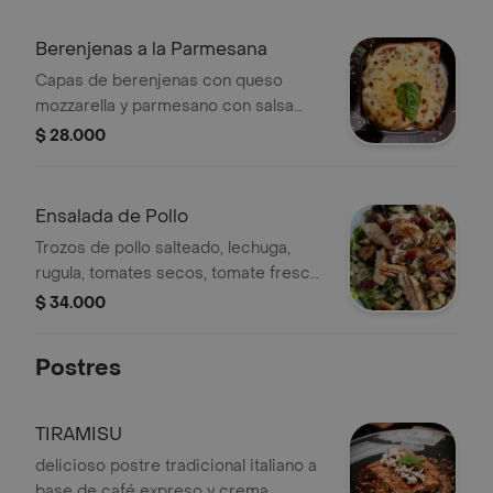
Berenjenas a la Parmesana
Capas de berenjenas con queso
mozzarella y parmesano con salsa
pomodoro y gratinado al horno,
$ 28.000
acompañado de pan de la casa
Ensalada de Pollo
Trozos de pollo salteado, lechuga,
rugula, tomates secos, tomate fresco,
aceitunas, cubos de mozzarella y
$ 34.000
parmesano
Postres
TIRAMISU
delicioso postre tradicional italiano a
base de café expreso y crema