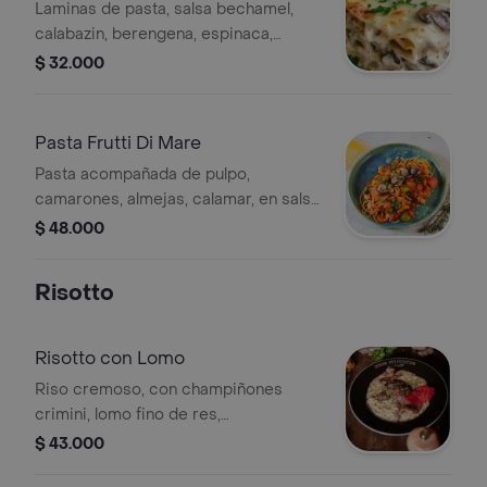
Laminas de pasta, salsa bechamel,
calabazin, berengena, espinaca,
champiñones, tomate cherry,
$ 32.000
pimenton y queso mozzarella
Pasta Frutti Di Mare
Pasta acompañada de pulpo,
camarones, almejas, calamar, en salsa
pomodoro, acompañada de pan de la
$ 48.000
casa
Risotto
Risotto con Lomo
Riso cremoso, con champiñones
crimini, lomo fino de res,
acompañado de pan de la casa
$ 43.000