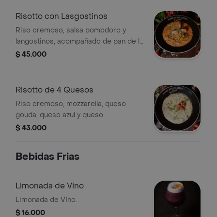
Risotto con Lasgostinos
Riso cremoso, salsa pomodoro y
langostinos, acompañado de pan de la
casa
$ 45.000
Risotto de 4 Quesos
Riso cremoso, mozzarella, queso
gouda, queso azul y queso
parmesano, acompañado de pan de la
$ 43.000
casa
Bebidas Frias
Limonada de Vino
Limonada de VIno.
$ 16.000