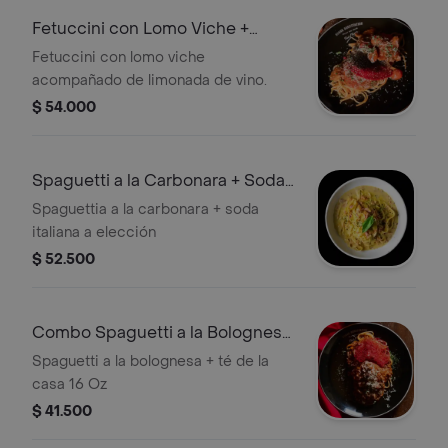
Fetuccini con Lomo Viche +
Limonada de Vino
Fetuccini con lomo viche
acompañado de limonada de vino.
$ 54.000
Spaguetti a la Carbonara + Soda
Italiana
Spaguettia a la carbonara + soda
italiana a elección
$ 52.500
Combo Spaguetti a la Bolognesa
+ Te
Spaguetti a la bolognesa + té de la
casa 16 Oz
$ 41.500