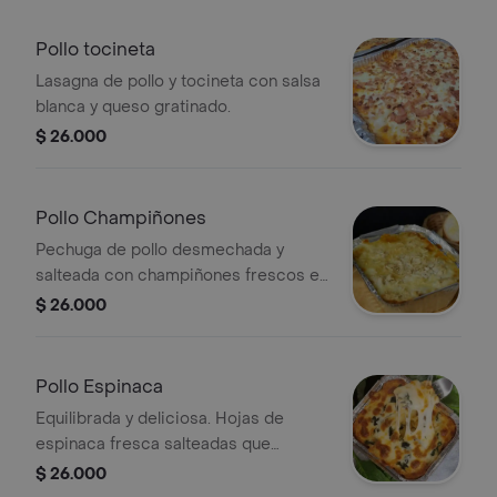
Pollo tocineta
Lasagna de pollo y tocineta con salsa
blanca y queso gratinado.
$ 26.000
Pollo Champiñones
Pechuga de pollo desmechada y
salteada con champiñones frescos en
una cremosa salsa bechamel de la
$ 26.000
casa. Un sabor suave, delicado y
reconfortante que se deshace en la
boca.
Pollo Espinaca
Equilibrada y deliciosa. Hojas de
espinaca fresca salteadas que
aportan frescura, mezcladas con pollo
$ 26.000
desmechado en salsa blanca. Una