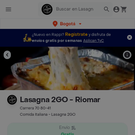
Bogotá
Regístrate
¿Nuevo en Rappi?
y disfruta de
envíos gratis por semanas
Aplican TyC
Lasagna 2GO - Riomar
Carrera 70 80-41
Comida Italiana - Lasagna 2GO
Envío
Gratis