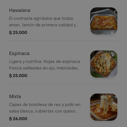
cero con un toque secreto de nuez
moscada, intercalada con abundantes
Hawaiana
capas de queso mozzarella fundido.
El contraste agridulce que todos
aman. Jamón de primera calidad y
trozos de piña dulce caramelizada,
$ 25.000
fundidos en una base de queso
mozzarella y nuestra salsa de tomate
artesanal. Refrescante, clásica y
Espinaca
siempre irresistible.
Ligera y nutritiva. Hojas de espinaca
fresca salteadas en ajo, mezcladas
con queso mozarella suave y una
$ 25.000
pizca de nuez moscada. Bañada en
salsa blanca y terminada con queso
fundido.
Mixta
Capas de boloñesa de res y pollo en
salsa blanca, cubiertas con queso
gratinado.
$ 26.000