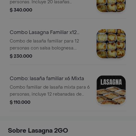
personas. Incluye 20 lasañas
individuales: mixta, bolognesa o pollo,
$ 340.000
y 20 porciones de pan al ajo.
Combo Lasagna Familiar x12
Bolognesa
Combo de lasaña familiar para 12
personas con salsa bolognesa.
Incluye 24 rebanadas de pan al ajo.
$ 230.000
Combo: lasaña familiar x6 Mixta
Combo familiar de lasaña mixta para 6
personas, incluye 12 rebanadas de
pan y Coca Cola Zero de 1.5L.
$ 110.000
Sobre Lasagna 2GO