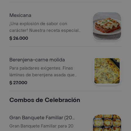
opción ligera pero muy satisfactoria,
terminada con una capa de queso
Mexicana
gratinado al horno.
¡Una explosión de sabor con
carácter! Nuestra receta especial
combina carne molida de res
$ 26.000
perfectamente acompañada con una
pasta de frijoles rojos y un toque de
especias seleccionadas y un ligero
Berenjena-carne molida
sabor picante . El balance perfecto
Para paladares exigentes. Finas
entre la tradición italiana y el sazón
láminas de berenjena asada que
mexicano.
sustituyen la pasta, combinadas con
$ 27.000
nuestra carne de res y salsa
pomodoro de la casa. Una lasaña con
Combos de Celebración
cuerpo, sabor intenso y una textura
inigualable.
Gran Banquete Familiar (20
Personas)
Gran Banquete Familiar para 20