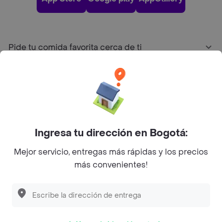
Pide tu comida favorita cerca de ti
Categorías
Únete a Rappi
Ingresa tu dirección en Bogotá:
Sobre Rappi
Mejor servicio, entregas más rápidas y los precios
más convenientes!
Facebook
Twitter
Instagram
©
2026
Rappi Inc. All rights reserved.