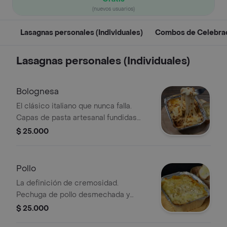
(nuevos usuarios)
Lasagnas personales (Individuales)
Combos de Celebra
Lasagnas personales (Individuales)
Bolognesa
El clásico italiano que nunca falla.
Capas de pasta artesanal fundidas
con nuestra carne de res, pasta de
$ 25.000
tomates maduros cocinados a fuego
lento por 8 horas con finas hierbas y
una generosa capa de queso
Pollo
mozzarella gratinado.
La definición de cremosidad.
Pechuga de pollo desmechada y
jugosa, bañada en nuestra salsa
$ 25.000
bechamel artesanal preparada desde