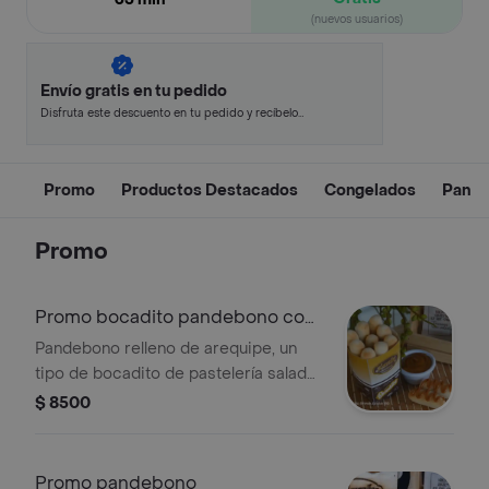
(nuevos usuarios)
Envío gratis en tu pedido
Disfruta este descuento en tu pedido y recíbelo
en minutos.
Promo
Productos Destacados
Congelados
Pan
Promo
Promo bocadito pandebono con
arequipe
Pandebono relleno de arequipe, un
tipo de bocadito de pastelería salada,
servido en presentación de 10
$ 8500
unidades.
Promo pandebono