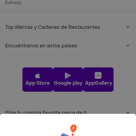
Subway
Top Marcas y Cadenas de Restaurantes
Encuéntranos en estos países
App Store
Google play
AppGallery
Pide tu comida favorita cerca de ti
Categorías