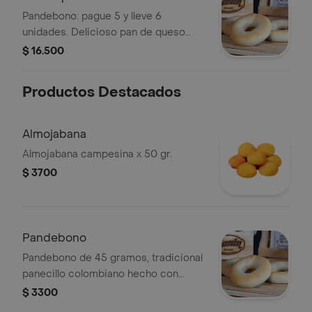
Pandebono: pague 5 y lleve 6
unidades. Delicioso pan de queso
tradicional colombiano.
$ 16.500
Productos Destacados
Almojabana
Almojabana campesina x 50 gr.
$ 3700
Pandebono
Pandebono de 45 gramos, tradicional
panecillo colombiano hecho con
queso y almidón de yuca.
$ 3300