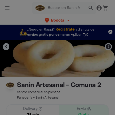
Bogotá
Regístrate
¿Nuevo en Rappi?
y disfruta de
envíos gratis por semanas
Aplican TyC
Sanin Artesanal - Comuna 2
centro comercial chipichape
Panadería - Sanin Artesanal
Delivery
Envío
Gratis
35 min