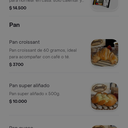
para hornear en casa. solo calentar y
listo. en el empaque está el
$ 14.500
instructivo.
Pan
Pan croissant
Pan croissant de 60 gramos, ideal
para acompañar con café o té.
$ 3700
Pan super aliñado
Pan super aliñado x 500g.
$ 10.000