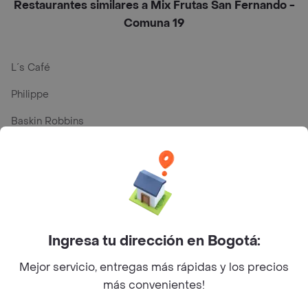
Restaurantes similares a Mix Frutas San Fernando -
Comuna 19
L´s Café
Philippe
Baskin Robbins
La Cesta
Mercari - Postres
Myriam Camhi Co
Magnifique
Ingresa tu dirección en Bogotá:
Empanaditas de Pipian - Empanadas
Mejor servicio, entregas más rápidas y los precios
Desayunadero de la 42
más convenientes!