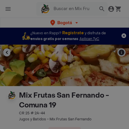
Bogotá
Regístrate
¿Nuevo en Rappi?
y disfruta de
envíos gratis por semanas
Aplican TyC
Mix Frutas San Fernando -
Comuna 19
CR 25 # 2A-44
Jugos y Batidos - Mix Frutas San Fernando