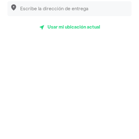
Luisa Postres
Sopitas y Frijoladas
Subway
Usar mi ubicación actual
Top Marcas y Cadenas de Restaurantes
Encuéntranos en estos países
App Store
Google play
AppGallery
Pide tu comida favorita cerca de ti