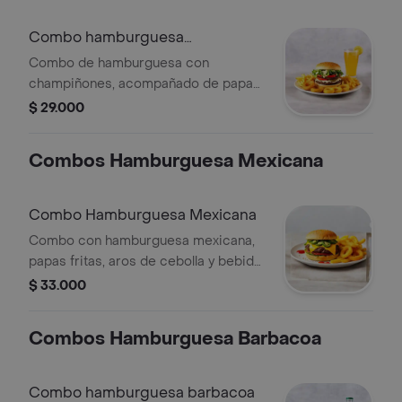
Combo hamburguesa
champinon
Combo de hamburguesa con
champiñones, acompañado de papas
fritas, aros de cebolla y bebida a
$ 29.000
elección (limonada natural o gaseosa
de 400ml).
Combos Hamburguesa Mexicana
Combo Hamburguesa Mexicana
Combo con hamburguesa mexicana,
papas fritas, aros de cebolla y bebida
a elección (limonada natural o
$ 33.000
gaseosa 400ml).
Combos Hamburguesa Barbacoa
Combo hamburguesa barbacoa