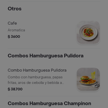
Otros
Cafe
Aromatica
$ 3600
Combos Hamburguesa Pulidora
Combo Hamburguesa Pulidora
Combo con hamburguesa, papas
fritas, aros de cebolla y bebida a
elegir entre limonada natural o
$ 38.700
gaseosa de 400 ml.
Combos Hamburguesa Champinon