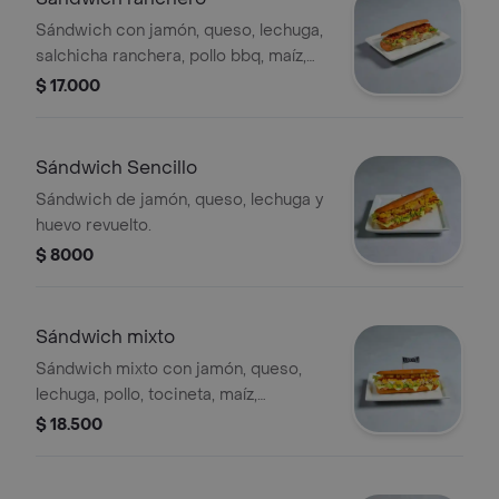
Sándwich con jamón, queso, lechuga,
salchicha ranchera, pollo bbq, maíz,
tocineta.
$ 17.000
Sándwich Sencillo
Sándwich de jamón, queso, lechuga y
huevo revuelto.
$ 8000
Sándwich mixto
Sándwich mixto con jamón, queso,
lechuga, pollo, tocineta, maíz,
champiñón y piña.
$ 18.500