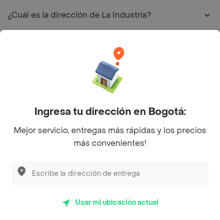
¿Cuál es la dirección de La Industria?
Restaurantes similares a La Industria - Comuna 6
Ecoturístico Cerro de Oro
L´s Café
Philippe
Ingresa tu dirección en Bogotá:
Baskin Robbins
Mejor servicio, entregas más rápidas y los precios
más convenientes!
La Cesta
Mercari - Postres
Myriam Camhi Co
Usar mi ubicación actual
Magnifique