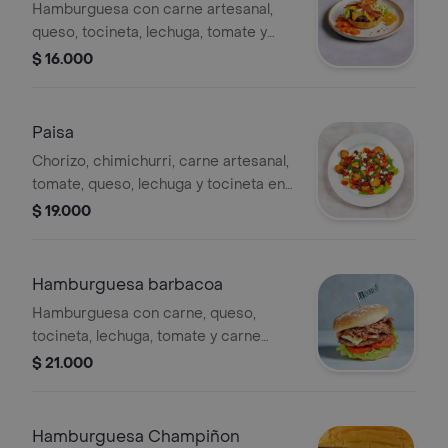
Hamburguesa con carne artesanal,
queso, tocineta, lechuga, tomate y
cebolla.
$ 16.000
Paisa
Chorizo, chimichurri, carne artesanal,
tomate, queso, lechuga y tocineta en
un plato.
$ 19.000
Hamburguesa barbacoa
Hamburguesa con carne, queso,
tocineta, lechuga, tomate y carne
desmechada en salsa barbacoa.
$ 21.000
Hamburguesa Champiñon