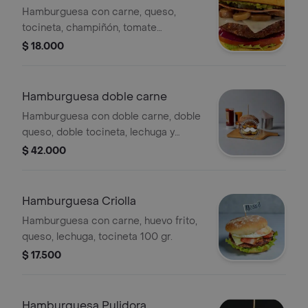
Hamburguesa con carne, queso,
tocineta, champiñón, tomate
napolitano, lechuga, tocineta.
$ 18.000
Hamburguesa doble carne
Hamburguesa con doble carne, doble
queso, doble tocineta, lechuga y
tomate. Peso total: 400 gr.
$ 42.000
Hamburguesa Criolla
Hamburguesa con carne, huevo frito,
queso, lechuga, tocineta 100 gr.
$ 17.500
Hamburguesa Pulidora