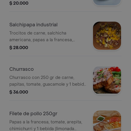
$ 20.000
Salchipapa industrial
Trocitos de carne, salchicha
americana, papas a la francesa,
tocineta, maicitos, queso y salsa de
$ 28.000
maiz .
Churrasco
Churrasco con 250 gr de carne,
papitas, tomate, guacamole y 1 bebida
(limonada natural ó gaseosa 400 ml).
$ 36.000
Filete de pollo 250gr
Papas a la francesa, tomate, arepita,
chimichurri y 1 bebida (limonada