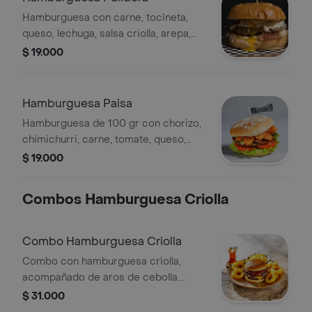
Hamburguesa con carne, tocineta,
queso, lechuga, salsa criolla, arepa,
100 gr.
$ 19.000
Hamburguesa Paisa
Hamburguesa de 100 gr con chorizo,
chimichurri, carne, tomate, queso,
lechuga y tocineta.
$ 19.000
Combos Hamburguesa Criolla
Combo Hamburguesa Criolla
Combo con hamburguesa criolla,
acompañado de aros de cebolla.
Incluye limonada natural o gaseosa de
$ 31.000
400 ml.