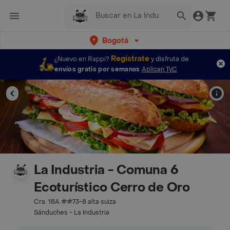
Bogotá
Regístrate
¿Nuevo en Rappi?
y disfruta de
envíos gratis por semanas
Aplican TyC
La Industria - Comuna 6
Ecoturístico Cerro de Oro
Cra. 18A ##73-8 alta suiza
Sánduches - La Industria