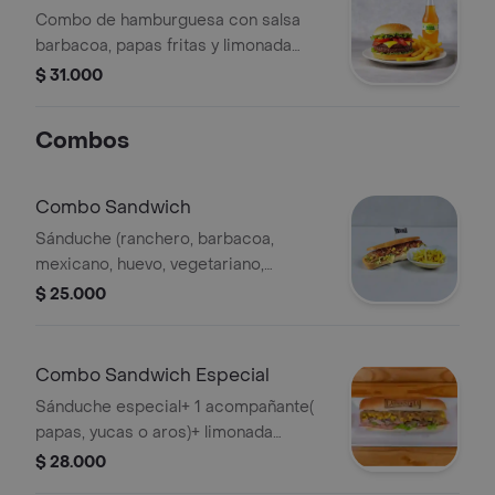
Combo de hamburguesa con salsa
barbacoa, papas fritas y limonada
natural de 500 ml.
$ 31.000
Combos
Combo Sandwich
Sánduche (ranchero, barbacoa,
mexicano, huevo, vegetariano,
hawaiano, napoli )+1
$ 25.000
acompañante(papas, yucas o aros)+
limonada natural 16 oz ó coca cola
400 ml.
Combo Sandwich Especial
Sánduche especial+ 1 acompañante(
papas, yucas o aros)+ limonada
natural 16 oz ó coca cola 400 ml.
$ 28.000