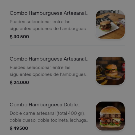
Combo Hamburguesa Artesanal
200gr
Puedes seleccionar entre las
siguientes opciones de hamburguesa:
tradicional, pulidora, criolla, paisa,
$ 30.500
champiñón, mexicana, barbacoa.
carne de 200gr + 1
acompañante(papas, yucas o aros de
Combo Hamburguesa Artesanal
cebolla)+ bebida de tu elección(
100 Gr.
Puedes seleccionar entre las
limonada natural ó gaseosa 400 ml).
siguientes opciones de hamburguesa:
tradicional, pulidora, criolla, paisa,
$ 24.000
champiñón, mexicana, barbacoa.
carne de 100gr + 1
acompañante(papas, yucas o aros de
Combo Hamburguesa Doble
cebolla)+ bebida de tu elección(
Carne
Doble carne artesanal (total 400 gr),
limonada natural ó gaseosa 400 ml).
doble queso, doble tocineta, lechuga,
tomate + 1 acompañante(papas, yucas
$ 49.500
o aros de cebolla)+ bebida de tu