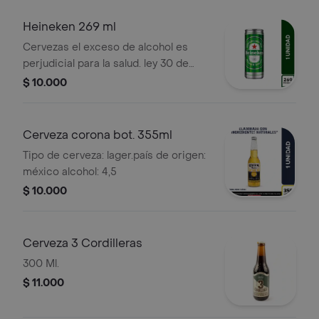
Heineken 269 ml
Cervezas el exceso de alcohol es
perjudicial para la salud. ley 30 de
1986. prohíbase el expendio de
$ 10.000
bebidas embriagantes a menores de
edad. ley 124 1994
Cerveza corona bot. 355ml
Tipo de cerveza: lager.país de origen:
méxico alcohol: 4,5
$ 10.000
Cerveza 3 Cordilleras
300 Ml.
$ 11.000