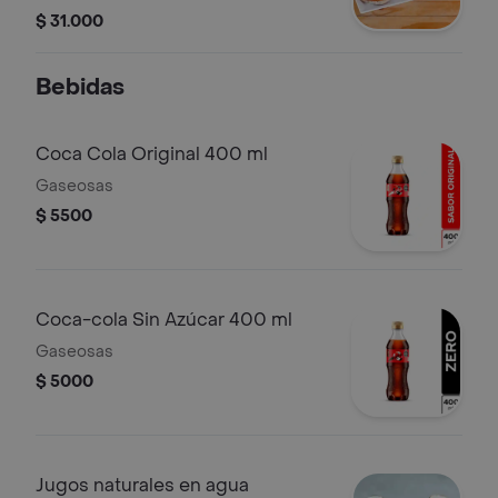
natural ó gaseosa 400 ml). .
$ 31.000
Bebidas
Coca Cola Original 400 ml
Gaseosas
$ 5500
Coca-cola Sin Azúcar 400 ml
Gaseosas
$ 5000
Jugos naturales en agua