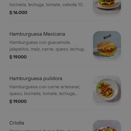
tocineta, lechuga, tomate, cebolla 100
gr.
$ 16.000
Hamburguesa Mexicana
Hamburguesa con guacamole,
jalapeños, maíz, carne, queso, lechuga
y tomate. 100 gr.
$ 19.000
Hamburguesa pulidora
Hamburguesa con carne artesanal,
queso, tocineta, tomate, lechuga,
arepita y salsa criolla.
$ 19.000
Criolla