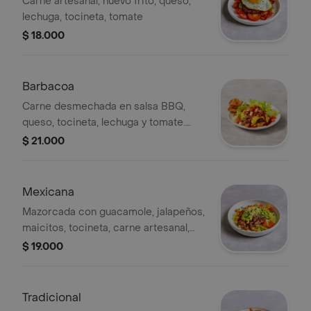
Carne artesanal, huevo frito, queso,
lechuga, tocineta, tomate
$ 18.000
Barbacoa
Carne desmechada en salsa BBQ,
queso, tocineta, lechuga y tomate.
Acompañado de chips crujientes.
$ 21.000
Mexicana
Mazorcada con guacamole, jalapeños,
maicitos, tocineta, carne artesanal,
queso, lechuga y tomate.
$ 19.000
Tradicional