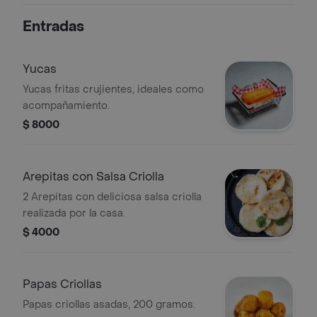
elección( limonada natural ó gaseosa
Entradas
400 ml).
Yucas
Yucas fritas crujientes, ideales como
acompañamiento.
$ 8000
Arepitas con Salsa Criolla
2 Arepitas con deliciosa salsa criolla
realizada por la casa.
$ 4000
Papas Criollas
Papas criollas asadas, 200 gramos.