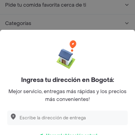
Pide tu comida favorita cerca de ti
Categorías
Únete a Rappi
Sobre Rappi
Facebook
Twitter
Instagram
Ingresa tu dirección en Bogotá:
Mejor servicio, entregas más rápidas y los precios
©
2026
Rappi Inc. All rights reserved.
más convenientes!
Descubre las
PROMOCIONES
que tenemos
para ti
Rappi S.A.S. --- NIT 900.843.898-9 --- Calle 63 # 16A-02
Bogotá D.C. --- notificacionesrappi@rappi.com