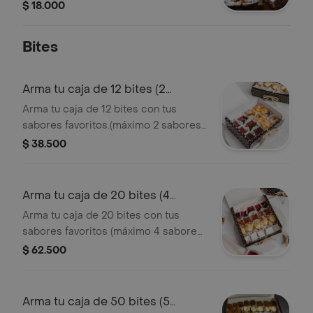
elección. ¡en los tamaños mini,
$ 18.000
mediana y grande se envía en caja de
regalo!
Bites
Arma tu caja de 12 bites (2
sabores)
Arma tu caja de 12 bites con tus
sabores favoritos.(máximo 2 sabores
a elección). bocados de 2-3 cm
$ 38.500
aproximadamente. ¡se envía en caja
de regalo!
Arma tu caja de 20 bites (4
sabores)
Arma tu caja de 20 bites con tus
sabores favoritos (máximo 4 sabores
a elección). bocados de 2-3 cm
$ 62.500
aproximadamente. ¡se envía en caja
de regalo!
Arma tu caja de 50 bites (5