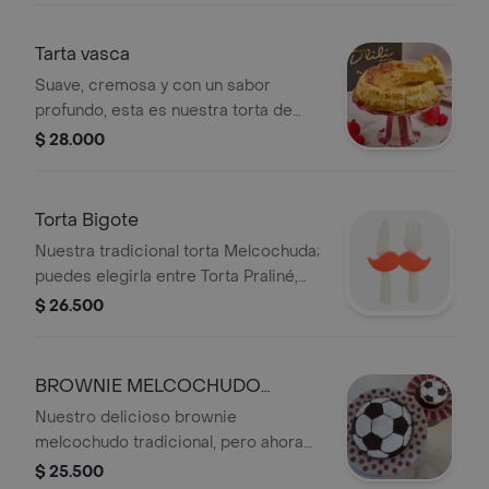
Tarta vasca
Suave, cremosa y con un sabor
profundo, esta es nuestra torta de
queso vasca. tamaño a elección. ¡se
$ 28.000
envía en caja de regalo!
Torta Bigote
Nuestra tradicional torta Melcochuda;
puedes elegirla entre Torta Praliné,
que es a base de nuestro delicioso
$ 26.500
brownie con almendras; o nuestra
conocida Torta de Santiago, a base
de harina de almendra, libre de gluten.
BROWNIE MELCOCHUDO
Todas son tamaño mini y se entregan
FUTBOLERO
Nuestro delicioso brownie
caja de regalo.
melcochudo tradicional, pero ahora
con la pasión del Fútbol y de Papá.
$ 25.500