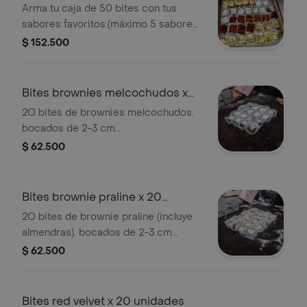
sabores)
Arma tu caja de 50 bites con tus
sabores favoritos.(máximo 5 sabores
a elección). bocados de 2-3 cm
$ 152.500
aproximadamente. ¡se envía en caja
de regalo!
Bites brownies melcochudos x
20 unidades
2O bites de brownies melcochudos.
bocados de 2-3 cm
aproximadamente. ¡se envía en caja
$ 62.500
de regalo!
Bites brownie praline x 20
unidades
2O bites de brownie praline (incluye
almendras). bocados de 2-3 cm
aproximadamente. ¡se envía en caja
$ 62.500
de regalo!
Bites red velvet x 20 unidades