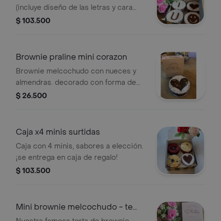
(incluye diseño de las letras y cara
feliz). ¡se entrega en caja de regalo!
$ 103.500
Brownie praline mini corazon
Brownie melcochudo con nueces y
almendras. decorado con forma de
corazón. ¡se entrega en caja de
$ 26.500
regalo!
Caja x4 minis surtidas
Caja con 4 minis, sabores a elección.
¡se entrega en caja de regalo!
$ 103.500
Mini brownie melcochudo - te
amo