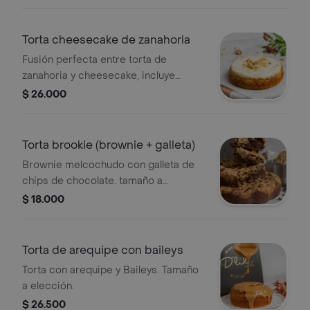
(Imagen de referencia)
Torta cheesecake de zanahoria
Fusión perfecta entre torta de
zanahoria y cheesecake, incluye
almendras y nueces. tamaño a
$ 26.000
elección. ¡se envía en caja de regalo!
Torta brookie (brownie + galleta)
Brownie melcochudo con galleta de
chips de chocolate. tamaño a
elección. ¡en los tamaños mini,
$ 18.000
mediana y grande se envía en caja de
regalo!
Torta de arequipe con baileys
Torta con arequipe y Baileys. Tamaño
a elección.
$ 26.500