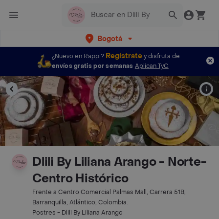
Bogotá
Regístrate
¿Nuevo en Rappi?
y disfruta de
envíos gratis por semanas
Aplican TyC
Dlili By Liliana Arango - Norte-
Centro Histórico
Frente a Centro Comercial Palmas Mall, Carrera 51B,
Barranquilla, Atlántico, Colombia.
Postres - Dlili By Liliana Arango