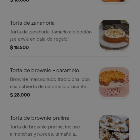
$ 18.000
mediana y grande se envía en caja de
regalo!
Torta de zanahoria
Torta de zanahoria. tamaño a elección.
¡se envía en caja de regalo!
$ 18.500
Torta de brownie - caramelo
crocante
Brownie melcochudo tradicional con
una cubierta de caramelo crocante
de corn flakes. tamaño a elección. ¡en
$ 28.000
los tamaños mini, mediana y grande
se envía en caja de regalo!
Torta de brownie praline
Torta de brownie praline, incluye
almendras y nueces. tamaño a