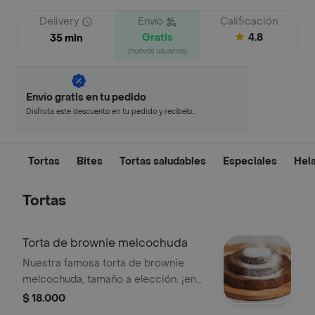
Delivery
Envío
Calificación
Gratis
4.8
35 min
(nuevos usuarios)
Envío gratis en tu pedido
Disfruta este descuento en tu pedido y recíbelo
en minutos.
Tortas
Bites
Tortas saludables
Especiales
Hel
Tortas
Torta de brownie melcochuda
Nuestra famosa torta de brownie
melcochuda, tamaño a elección. ¡en
los tamaños mini, mediana y grande
$ 18.000
se envía en caja de regalo!