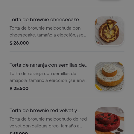
Torta de brownie cheesecake
Torta de brownie melcochuda con
cheesecake. tamaño a elección. ¡se
envía en caja de regalo!
$ 26.000
Torta de naranja con semillas de
amapola
Torta de naranja con semillas de
amapola. tamaño a elección. ¡se envía
en caja de regalo!
$ 25.500
Torta de brownie red velvet y
oreo
Torta de brownie melcochudo de red
velvet con galletas oreo, tamaño a
elección. ¡en los tamaños mini,