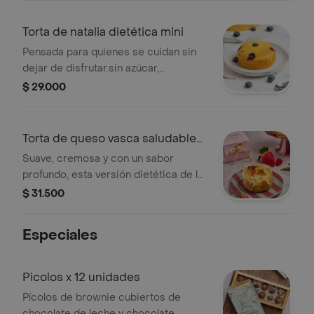
un secreto especial que la hace
inolvidable.libre de gluten y
Torta de natalia dietética mini
lácteos.rinde entre 1 y 2 porciones.se
Pensada para quienes se cuidan sin
entrega en caja de regalo.
dejar de disfrutar.sin azúcar,
endulzada con eritritol y
$ 29.000
stevia.elaborada con 100 harina de
almendra, limón y arándanos.libre de
gluten y lácteos.rinde entre 1 y 2
Torta de queso vasca saludable
porciones.¡se envía en caja de regalo!
mini
Suave, cremosa y con un sabor
profundo, esta versión dietética de la
torta vasca está hecha sin azúcar
$ 31.500
añadida, endulzada con alulosa y
monkfruit, sin harinas, ni gluten.
Especiales
horneada a alta temperatura para
lograr su característico color dorado
y una textura que se derrite en boca.
Picolos x 12 unidades
Pícolos de brownie cubiertos de
chocolate de leche y chocolate