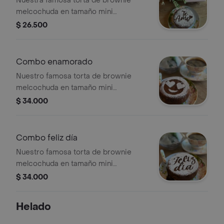
Nuestra famosa torta de brownie
melcochuda en tamaño mini
personalizada con mensaje te amo.
$ 26.500
¡se entrega en caja de regalo!
Combo enamorado
Nuestro famosa torta de brownie
melcochuda en tamaño mini
personalizada con emoji (cara de
$ 34.000
enamorado) + café americano. ¡se
envía en caja de regalo!
Combo feliz día
Nuestro famosa torta de brownie
melcochuda en tamaño mini
personalizada con mensaje felíz día +
$ 34.000
café americano. ¡se envía en caja de
regalo!
Helado