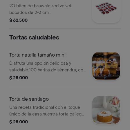
2O bites de brownie red velvet.
bocados de 2-3 cm
aproximadamente. ¡se envía en caja
$ 62.500
de regalo!
Tortas saludables
Torta natalia tamaño mini
Disfruta una opción deliciosa y
saludable:100 harina de almendra, con
un toque de limón y arándanos. libre
$ 28.000
de gluten y lácteos. ideal para quienes
buscan cuidarse sin dejar de darse
un gusto.rinde entre 1 y 2 porciones.
Torta de santiago
¡se entrega en caja de regalo!
Una receta tradicional con el toque
único de la casa.nuestra torta gallega
está elaborada con 100 harina de
$ 28.000
almendra, ralladura de limón, canela y