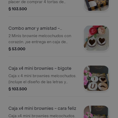
placer de comprar 4 tortas de
diferentes sabores en una sola caja.
$ 103.500
¡se entrega en caja de regalo!
Combo amor y amistad -
corazones
2 Minis brownie melcochudos con
corazón. ¡se entrega en caja de
regalo!
$ 53.000
Caja x4 mini brownies - bigote
Caja x 4 mini brownies melcochudos.
(incluye el diseño de las letras y
bigote). ¡se entrega en caja de regalo!
$ 103.500
Caja x4 mini brownies - cara feliz
Caja x4 mini brownies melcochudos.