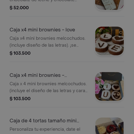
blanco. (brownie melcochudo, red
$ 52.000
velvet, praliné). sabores surtidos.
Caja x4 mini brownies - love
Caja x4 mini brownies melcochudos.
(incluye diseño de las letras). ¡se
entrega en caja de regalo!
$ 103.500
Caja x4 mini brownies -
enamorado
Caja x 4 mini brownies melcochudos.
(incluye el diseño de las letras y cara
de enamorado). ¡se entrega en caja
$ 103.500
de regalo!
Caja de 4 tortas tamaño mini
surtidas
Personaliza tu experiencia, date el