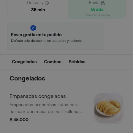
Delivery
Envío
Gratis
35 min
(nuevos usuarios)
Envío gratis en tu pedido
Disfruta este descuento en tu pedido y recíbelo
en minutos.
Congelados
Combos
Bebidas
Congelados
Empanadas congeladas
Empanadas prehechas listas para
hornear con masa de maíz rellenas.
paquete de 10 unidades.
$ 35.000