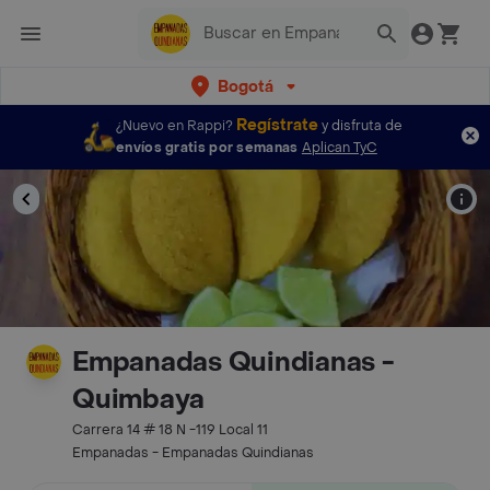
Bogotá
Regístrate
¿Nuevo en Rappi?
y disfruta de
envíos gratis por semanas
Aplican TyC
Empanadas Quindianas -
Quimbaya
Carrera 14 # 18 N -119 Local 11
Empanadas - Empanadas Quindianas