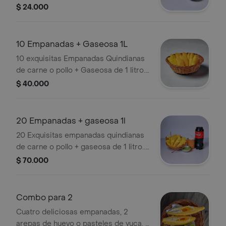
¡pídelo!
$ 24.000
10 Empanadas + Gaseosa 1L
10 exquisitas Empanadas Quindianas
de carne o pollo + Gaseosa de 1 litro...
¡Pídelo!
$ 40.000
20 Empanadas + gaseosa 1l
20 Exquisitas empanadas quindianas
de carne o pollo + gaseosa de 1 litro...
¡pídelo!
$ 70.000
Combo para 2
Cuatro deliciosas empanadas, 2
arepas de huevo o pasteles de yuca, 2