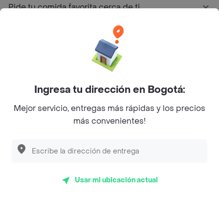
Pide tu comida favorita cerca de ti
Categorías
Únete a Rappi
Ingresa tu dirección en Bogotá:
Sobre Rappi
Mejor servicio, entregas más rápidas y los precios
más convenientes!
Facebook
Twitter
Instagram
©
2026
Rappi Inc. All rights reserved.
Usar mi ubicación actual
Rappi S.A.S. --- NIT 900.843.898-9 --- Calle 63 # 16A-02
Bogotá D.C. --- notificacionesrappi@rappi.com