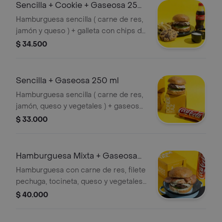
Sencilla + Cookie + Gaseosa 250
ml
Hamburguesa sencilla ( carne de res,
jamón y queso ) + galleta con chips de
chocolate + gaseosa 250 ml.
$ 34.500
Sencilla + Gaseosa 250 ml
Hamburguesa sencilla ( carne de res,
jamón, queso y vegetales ) + gaseosa
250 ml.
$ 33.000
Hamburguesa Mixta + Gaseosa
250 ml
Hamburguesa con carne de res, filete
pechuga, tocineta, queso y vegetales
+ gaseosa 250 ml.
$ 40.000