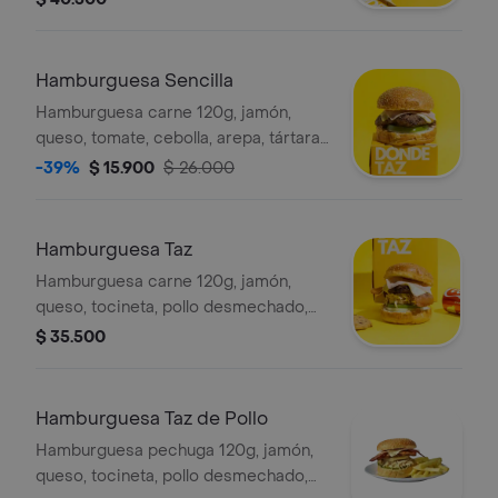
tártara y papa francesa.
Hamburguesa Sencilla
Hamburguesa carne 120g, jamón,
queso, tomate, cebolla, arepa, tártara
y papa francesa.
-39%
$ 15.900
$ 26.000
Hamburguesa Taz
Hamburguesa carne 120g, jamón,
queso, tocineta, pollo desmechado,
tomate, cebolla, arepa, tártara y papa
$ 35.500
francesa.
Hamburguesa Taz de Pollo
Hamburguesa pechuga 120g, jamón,
queso, tocineta, pollo desmechado,