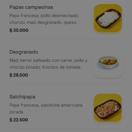
Papas campesinas
Papa francesa, pollo desmechado,
chorizo, maíz desgranado, queso
doble crema gratinado, tártara.
$ 35.000
Desgranado
Maíz tierno salteado con carne, pollo y
chorizo picado, trocitos de tomate
verde y pimenton, gratinado con
$ 28.500
queso
Salchipapa
Papa francesa, salchicha americana
picada.
$ 22.500