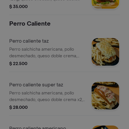
crema, tocineta, aros de cebolla
$ 35.000
apanados, lechuga, tomate, tártara y
papas francesa
Perro Caliente
Perro caliente taz
Perro salchicha americana, pollo
desmechado, queso doble crema,
cebolla, picadito de papa, tártara,
$ 22.500
papa francesa.
Perro caliente super taz
Perro salchicha americana, pollo
desmechado, queso doble crema x2,
jamón, tártara, papa francesa.
$ 28.000
Perro caliente americano