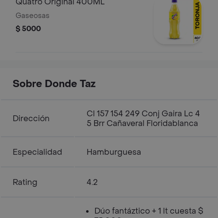
Quatro Original 400ML
Gaseosas
$ 5000
Sobre Donde Taz
Cl 157 154 249 Conj Gaira Lc 4
Dirección
5 Brr Cañaveral Floridablanca
Especialidad
Hamburguesa
Rating
4.2
Dúo fantáztico + 1 lt cuesta $