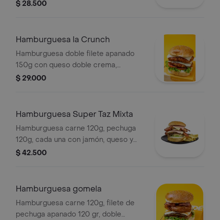
tomate, cebolla, arepa, tártara y papa
$ 28.500
francesa.
Hamburguesa la Crunch
Hamburguesa doble filete apanado
150g con queso doble crema,
lechuga, tomate, salsa bbq, tártara y
$ 29.000
papa francesa.
Hamburguesa Super Taz Mixta
Hamburguesa carne 120g, pechuga
120g, cada una con jamón, queso y
tocineta, pollo desmechado, tomate,
$ 42.500
cebolla, arepa, tártara, papa francesa.
Hamburguesa gomela
Hamburguesa carne 120g, filete de
pechuga apanado 120 gr, doble