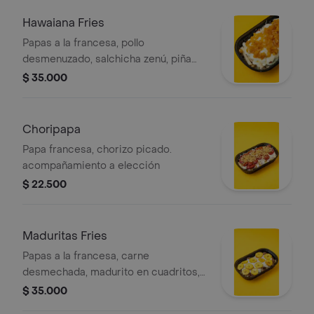
Hawaiana Fries
Papas a la francesa, pollo
desmenuzado, salchicha zenú, piña
caramelizada, queso doble crema y
$ 35.000
salsa tártara.
Choripapa
Papa francesa, chorizo picado.
acompañamiento a elección
$ 22.500
Maduritas Fries
Papas a la francesa, carne
desmechada, madurito en cuadritos,
queso doble crema y salsa tártara.
$ 35.000