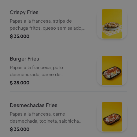
Crispy Fries
Papas a la francesa, strips de
pechuga fritos, queso semisalado,
tocineta crispy, salsa tártara y salsa
$ 35.000
dinner.
Burger Fries
Papas a la francesa, pollo
desmenuzado, carne de
hamburguesa, tocineta crispy, queso
$ 35.000
doble crema y queso cheddar.
Desmechadas Fries
Papas a la francesa, carne
desmechada, tocineta, salchicha
americana de zenú, queso doble
$ 35.000
crema, salsa bbq y tártara.