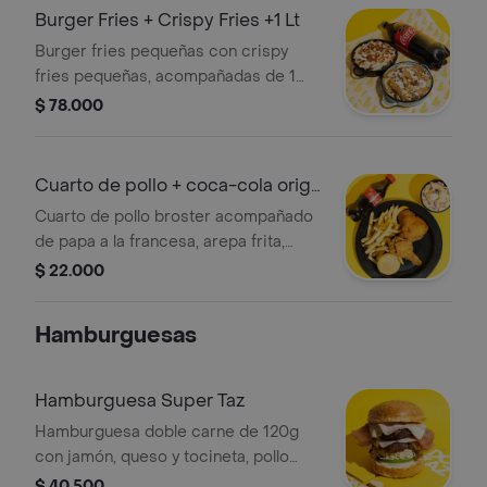
Burger Fries + Crispy Fries +1 Lt
Burger fries pequeñas con crispy
fries pequeñas, acompañadas de 1
coca-cola sabor original 1l.
$ 78.000
Cuarto de pollo + coca-cola orig
250 ml
Cuarto de pollo broster acompañado
de papa a la francesa, arepa frita,
ensalada agridulce, gaseosa coca-
$ 22.000
cola sabor original 250 ml.
Hamburguesas
Hamburguesa Super Taz
Hamburguesa doble carne de 120g
con jamón, queso y tocineta, pollo
desmechado, tomate, cebolla, arepa,
$ 40.500