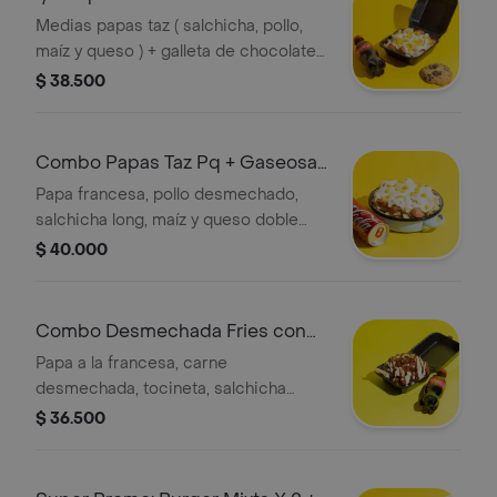
250 ml
Medias papas taz ( salchicha, pollo,
maíz y queso ) + galleta de chocolate
+ gaseosa 250 ml.
$ 38.500
Combo Papas Taz Pq + Gaseosa
250 ml
Papa francesa, pollo desmechado,
salchicha long, maíz y queso doble
crema gratinado, acompañado de
$ 40.000
Coca-Cola Sabor Original 250 ml
Combo Desmechada Fries con
Bebida 250 ml
Papa a la francesa, carne
desmechada, tocineta, salchicha
americana Zenú, queso doble crema,
$ 36.500
salsa Bbq y tártara, acompañada de
gaseosa 250 ml (Sabor sujeto a
disponibilidad)