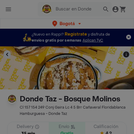
Bogotá
Regístrate
¿Nuevo en Rappi?
y disfruta de
envíos gratis por semanas
Aplican TyC
Donde Taz - Bosque Molinos
Cl 157 154 249 Conj Gaira Lc 4 5 Brr Cañaveral Floridablanca
Hamburguesa - Donde Taz
Delivery
Envío
Calificación
Gratis
4.2
35 min