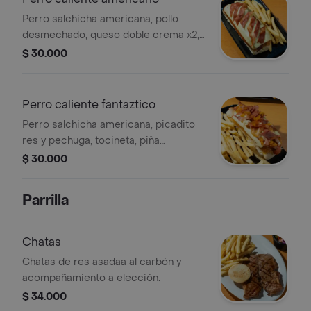
Perro salchicha americana, pollo
desmechado, queso doble crema x2,
tocineta x2, tártara, papa francesa.
$ 30.000
Perro caliente fantaztico
Perro salchicha americana, picadito
res y pechuga, tocineta, piña
caramelizada, tártara, papa francesa.
$ 30.000
Parrilla
Chatas
Chatas de res asadaa al carbón y
acompañamiento a elección.
$ 34.000