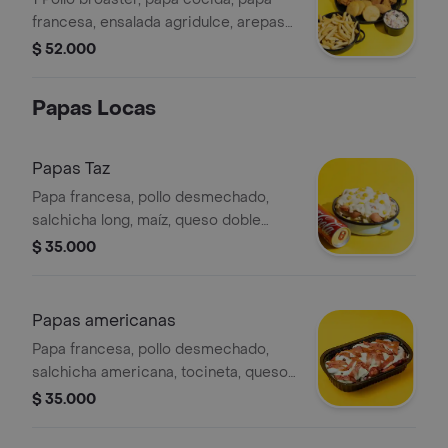
francesa, ensalada agridulce, arepas
fritas.
$ 52.000
Papas Locas
Papas Taz
Papa francesa, pollo desmechado,
salchicha long, maíz, queso doble
crema gratinado.
$ 35.000
Papas americanas
Papa francesa, pollo desmechado,
salchicha americana, tocineta, queso
doble crema gratinado, salsa bbq,
$ 35.000
tártara.