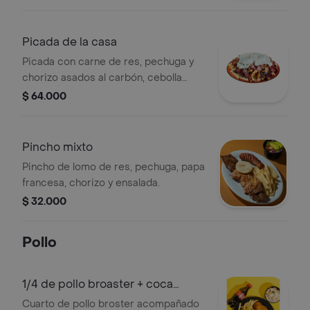
Picada de la casa
Picada con carne de res, pechuga y
chorizo asados al carbón, cebolla
grillé, tocineta, queso doble crema
$ 64.000
gratinado, papa francesa y ensalada.
recomendada para 3 personas.
Pincho mixto
Pincho de lomo de res, pechuga, papa
francesa, chorizo y ensalada.
$ 32.000
Pollo
1/4 de pollo broaster + coca
250ml
Cuarto de pollo broster acompañado