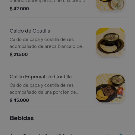
cocidos acompañado de una porción
de chatas de 200 gr. y arepa blanca o
$ 42.000
de maíz pelado.
Caldo de Costilla
Caldo de papa y costilla de res
acompañado de arepa blanca o de
maíz pelado.
$ 21.500
Caldo Especial de Costilla
Caldo de papa y costilla de res
acompañado de una porción de
chatas de 200 gr. y arepa blanca o de
$ 45.000
maíz pelado.
Bebidas