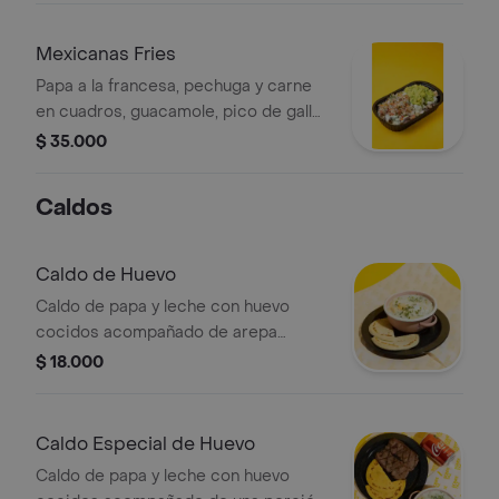
Mexicanas Fries
Papa a la francesa, pechuga y carne
en cuadros, guacamole, pico de gallo,
queso doble crema y salsa tártara.
$ 35.000
Caldos
Caldo de Huevo
Caldo de papa y leche con huevo
cocidos acompañado de arepa
blanca o de maíz pelado.
$ 18.000
Caldo Especial de Huevo
Caldo de papa y leche con huevo