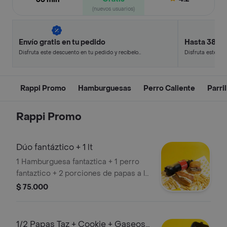
(nuevos usuarios)
Envío gratis en tu pedido
Hasta 38% 
Disfruta este descuento en tu pedido y recíbelo
Disfruta este de
en minutos.
en minutos.
Rappi Promo
Hamburguesas
Perro Caliente
Parril
Rappi Promo
Dúo fantáztico + 1 lt
1 Hamburguesa fantaztica + 1 perro
fantaztico + 2 porciones de papas a la
francesa + coca-cola 1lt sabor
$ 75.000
original.
1/2 Papas Taz + Cookie + Gaseosa