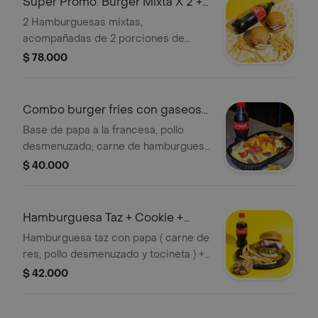
Super Promo: Burger Mixta X 2 + 1
Lt
2 Hamburguesas mixtas,
acompañadas de 2 porciones de
papa a la francesa y gaseosa 1l (sabor
$ 78.000
a disponibilidad).
Combo burger fries con gaseosa
250 ml
Base de papa a la francesa, pollo
desmenuzado, carne de hamburguesa
picada en trocitos, tocineta crispy,
$ 40.000
queso doble crema, queso cheddar y
nuestra salsa tártara, acompañada de
1 gaseosa 250 ml (sabor sujeto a
Hamburguesa Taz + Cookie +
disponibilidad)
Bebida 250 ml
Hamburguesa taz con papa ( carne de
res, pollo desmenuzado y tocineta ) +
galleta con chips de chocolate + coca
$ 42.000
cola 250 ml .