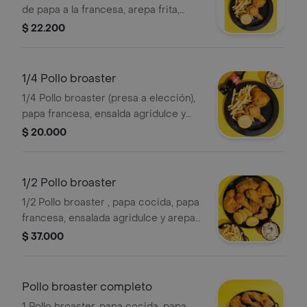
de papa a la francesa, arepa frita,
ensalada agridulce, gaseosa coca-
$ 22.200
cola sabor original 250 ml.
1/4 Pollo broaster
1/4 Pollo broaster (presa a elección),
papa francesa, ensalda agridulce y
arepa frita, .
$ 20.000
1/2 Pollo broaster
1/2 Pollo broaster , papa cocida, papa
francesa, ensalada agridulce y arepas
fritas.
$ 37.000
Pollo broaster completo
1 Pollo broaster, papa cocida, papa