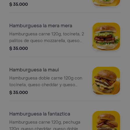
tocineta, queso doble crema, lechuga,
$ 35.000
tomate, salsa tartara y papa francesa
Hamburguesa la mera mera
Hamburguesa carne 120g, tocineta, 2
palitos de queso mozzarella, queso
cheddar, guacamole, pico de gallo,
$ 35.000
lechuga, tomate, tártara y papa
francesa.
Hamburguesa la maui
Hamburguesa doble carne 120g con
tocineta, queso cheddar y queso
doble crema, piña en cuadros,
$ 35.000
lechuga, tomate, tártara y papa
francesa.
Hamburguesa la fantaztica
Hamburguesa carne 120g, pechuga
120g, queso cheddar, queso doble